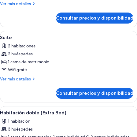
doble,
Más
Ver más detalles
terraza
detalles
de
Consultar precios y disponibilidad
Habitación
doble,
terraza
Abrir
Una sala de estar moderna con techo al
7
Suite
todas
2 habitaciones
las
2 huéspedes
fotos
de
1 cama de matrimonio
Suite
Wifi gratis
Más
Ver más detalles
detalles
de
Consultar precios y disponibilidad
Suite
Abrir
Una habitación de hotel con dos cam
5
Habitación doble (Extra Bed)
todas
1 habitación
las
3 huéspedes
fotos