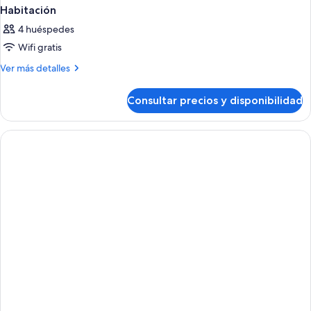
Habitación
4 huéspedes
Wifi gratis
Más
Ver más detalles
detalles
de
Consultar precios y disponibilidad
Habitación