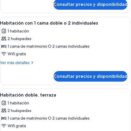
de
Consultar precios y disponibilidad
Suite
junior
Abrir
Habitación de hotel con una cama grand
5
Habitación con 1 cama doble o 2 individuales
todas
1 habitación
las
2 huéspedes
fotos
de
1 cama de matrimonio O 2 camas individuales
Habitación
Wifi gratis
con
Más
Ver más detalles
1
detalles
cama
de
Consultar precios y disponibilidad
Habitación
doble
con
o
1
Abrir
Habitación de hotel con una cama grand
2
5
cama
Habitación doble, terraza
todas
doble
individuales
1 habitación
o
las
2
2 huéspedes
fotos
individuales
de
1 cama de matrimonio O 2 camas individuales
Habitación
Wifi gratis