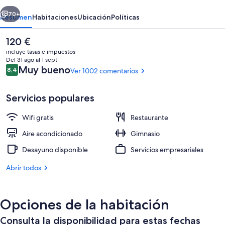
erior
Siguiente
70+
Resumen
Habitaciones
Ubicación
Políticas
El
120 €
precio
incluye tasas e impuestos
actual
Del 31 ago al 1 sept
es
Comentarios
Muy bueno
8,4
Ver 1002 comentarios
8,4 de 10
de
120 €
Servicios populares
Wifi gratis
Restaurante
Bar (en el alojamiento)
Aire acondicionado
Gimnasio
Desayuno disponible
Servicios empresariales
Abrir todos
Opciones de la habitación
Consulta la disponibilidad para estas fechas