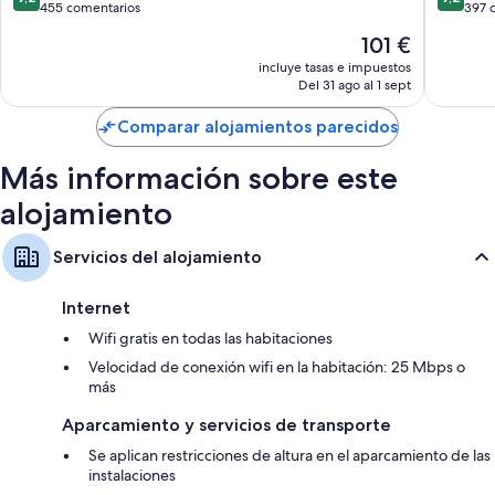
San
sobre
sobre
455 comentarios
397 
Francisc
10,
10,
El
101 €
Impresionante,
Impresi
precio
455 comentarios
397 com
incluye tasas e impuestos
actual
Del 31 ago al 1 sept
es
de
Comparar alojamientos parecidos
101 €
Más información sobre este
alojamiento
Servicios del alojamiento
Internet
Wifi gratis en todas las habitaciones
Velocidad de conexión wifi en la habitación: 25 Mbps o
más
Aparcamiento y servicios de transporte
Se aplican restricciones de altura en el aparcamiento de las
instalaciones