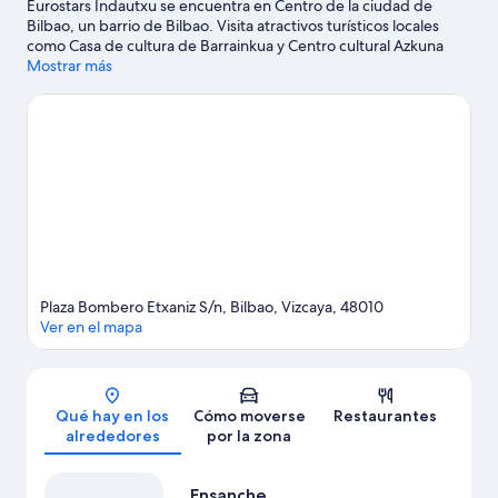
Eurostars Indautxu se encuentra en Centro de la ciudad de
Bilbao, un barrio de Bilbao. Visita atractivos turísticos locales
como Casa de cultura de Barrainkua y Centro cultural Azkuna
Zentroa; si prefieres ir de compras, acércate a C.C. Zubiarte o
Mostrar más
Mercado de la Ribera. Itsasmuseum Bilbao y Acuario Getxo
Aquarium también merecen la pena.
Ver guía de viaje de Bilbao
Plaza Bombero Etxaniz S/n, Bilbao, Vizcaya, 48010
Ver en el mapa
Mapa
Qué hay en los
Cómo moverse
Restaurantes
alrededores
por la zona
Ensanche