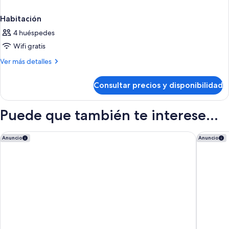
Habitación
4 huéspedes
Wifi gratis
Más
Ver más detalles
detalles
de
Consultar precios y disponibilidad
Habitación
Puede que también te interese...
Holiday Inn Express Bilbao by IHG
NH Colle
Anuncio
Anuncio