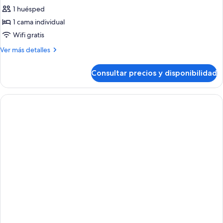
1 huésped
fotos
de
1 cama individual
Habitación
Wifi gratis
individual
Más
Ver más detalles
detalles
de
Consultar precios y disponibilidad
Habitación
individual