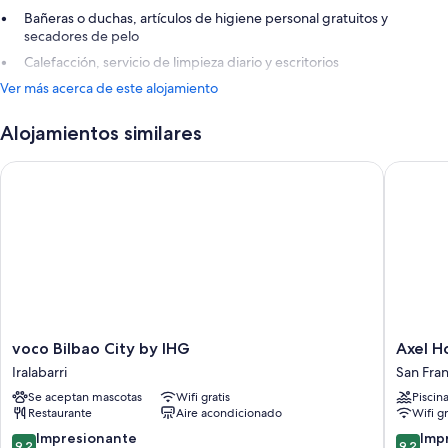
Bañeras o duchas, artículos de higiene personal gratuitos y
secadores de pelo
Calefacción, servicio de limpieza diario y escritorios
Ver más acerca de este alojamiento
Alojamientos similares
voco Bilbao City by IHG
Axel Hot
voco
Axel
voco Bilbao City by IHG
Axel H
Bilbao
Hotel
Iralabarri
San Fran
City
Bilbao
Se aceptan mascotas
Wifi gratis
Piscin
by
–
Restaurante
Aire acondicionado
Wifi gr
IHG
Adults
Iralabarri
Only
9.2
9.2
Impresionante
Imp
9,2
9,2