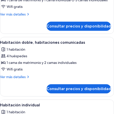
de
1 cama de matrimonio y 1 cama individual O 3 camas individuales
Habitación
Wifi gratis
doble
Más
Ver más detalles
(Extra
detalles
Bed)
de
Consultar precios y disponibilidad
Habitación
doble
(Extra
Abrir
Una habitación de hotel con cama, escri
4
Bed)
Habitación doble, habitaciones comunicadas
todas
1 habitación
las
4 huéspedes
fotos
de
1 cama de matrimonio y 2 camas individuales
Habitación
Wifi gratis
doble,
Más
Ver más detalles
habitaciones
detalles
comunicadas
de
Consultar precios y disponibilidad
Habitación
doble,
habitaciones
Abrir
Una habitación de hotel con cama, escri
4
comunicadas
Habitación individual
todas
1 habitación
las