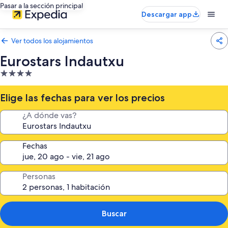
Pasar a la sección principal
Descargar app
Ver todos los alojamientos
Eurostars Indautxu
Alojamiento
de
4.0 estrellas
Elige las fechas para ver los precios
¿A dónde vas?
Fechas
Personas
Buscar