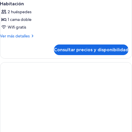
Habitación
2 huéspedes
1 cama doble
Wifi gratis
Más
Ver más detalles
detalles
de
Consultar precios y disponibilidad
Habitación