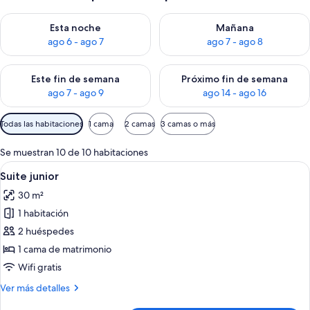
Consulta la disponibilidad para esta noche, ago 6 - ago 7
Consulta la disponibilidad pa
Esta noche
Mañana
ago 6 - ago 7
ago 7 - ago 8
Consulta la disponibilidad para este fin de semana, ago 7 - ag
Consulta la disponibilidad par
Este fin de semana
Próximo fin de semana
ago 7 - ago 9
ago 14 - ago 16
Filtros
Todas las habitaciones
1 cama
2 camas
3 camas o más
disponibles
para
Se muestran 10 de 10 habitaciones
las
Abrir
Una habitación de hotel moderna con p
5
Suite junior
habitaciones
todas
30 m²
las
1 habitación
fotos
de
2 huéspedes
Suite
1 cama de matrimonio
junior
Wifi gratis
Más
Ver más detalles
detalles