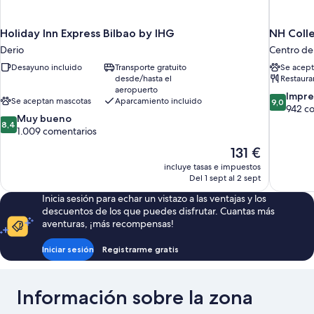
Holiday Inn Express Bilbao by IHG
NH Colle
Derio
Centro de 
Desayuno incluido
Transporte gratuito
Se acept
desde/hasta el
Restaura
aeropuerto
9.0
Impre
Se aceptan mascotas
Aparcamiento incluido
9,0
sobre
942 c
8.4
Muy bueno
10,
8,4
sobre
1.009 comentarios
Impresion
10,
942 comen
El
131 €
Muy
precio
incluye tasas e impuestos
bueno,
actual
Del 1 sept al 2 sept
1.009 comentarios
es
Inicia sesión para echar un vistazo a las ventajas y los
de
descuentos de los que puedes disfrutar. Cuantas más
131 €
aventuras, ¡más recompensas!
Iniciar sesión
Registrarme gratis
Información sobre la zona