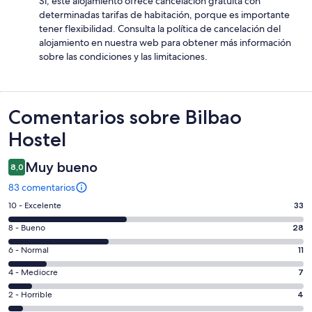
Sí, este alojamiento ofrece cancelación gratuita con
determinadas tarifas de habitación, porque es importante
tener flexibilidad. Consulta la política de cancelación del
alojamiento en nuestra web para obtener más información
sobre las condiciones y las limitaciones.
Comentarios
Comentarios sobre Bilbao
Hostel
Muy bueno
8,0
83 comentarios
33
10 - Excelente
33
comentarios
28
8 - Bueno
28
de
comentarios
un
11
6 - Normal
11
de
total
comentarios
un
7
4 - Mediocre
7
de
de
total
comentarios
83
un
4
2 - Horrible
4
de
de
con
total
comentarios