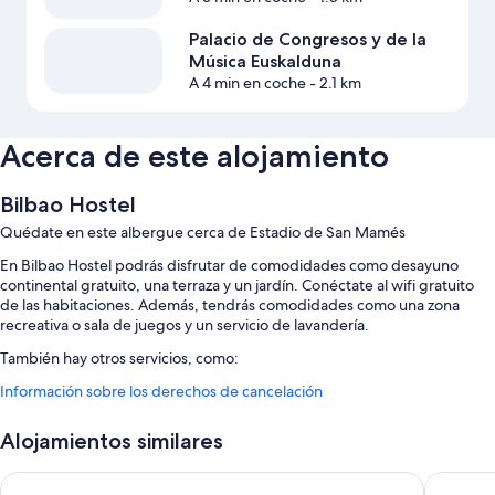
Palacio de Congresos y de la
Música Euskalduna
A 4 min en coche
- 2.1 km
Acerca de este alojamiento
Bilbao Hostel
Quédate en este albergue cerca de Estadio de San Mamés
En Bilbao Hostel podrás disfrutar de comodidades como desayuno
continental gratuito, una terraza y un jardín. Conéctate al wifi gratuito
de las habitaciones. Además, tendrás comodidades como una zona
recreativa o sala de juegos y un servicio de lavandería.
También hay otros servicios, como:
Información sobre los derechos de cancelación
Aparcamiento gratis
Una tienda de recuerdos, salas de reuniones y un ascensor
Alojamientos similares
Una máquina expendedora, consigna de equipaje y un servicio de
recepción las 24 horas
All Iron Hostel
ibis budg