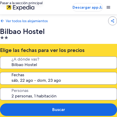
Pasar a la sección principal
Descargar app
Ver todos los alojamientos
Bilbao Hostel
Alojamiento
de
2.0 estrellas
Elige las fechas para ver los precios
¿A dónde vas?
Fechas
Personas
Buscar