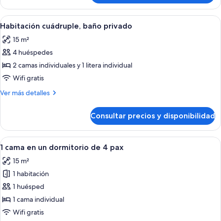
doble,
baño
Abrir
Un dormitorio con literas, una puerta 
6
compartido
Habitación cuádruple, baño privado
todas
15 m²
las
4 huéspedes
fotos
de
2 camas individuales y 1 litera individual
Habitación
Wifi gratis
cuádruple,
Más
Ver más detalles
baño
detalles
privado
de
Consultar precios y disponibilidad
Habitación
cuádruple,
baño
Abrir
Un dormitorio con cuatro camas indivi
6
privado
1 cama en un dormitorio de 4 pax
todas
15 m²
las
1 habitación
fotos
de
1 huésped
1
1 cama individual
cama
Wifi gratis