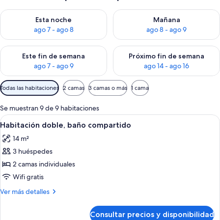
Consulta la disponibilidad para esta noche, ago 7 - ago 8
Consulta la disponibilidad pa
Esta noche
Mañana
ago 7 - ago 8
ago 8 - ago 9
Consulta la disponibilidad para este fin de semana, ago 7 - ag
Consulta la disponibilidad par
Este fin de semana
Próximo fin de semana
ago 7 - ago 9
ago 14 - ago 16
Filtros
Todas las habitaciones
2 camas
3 camas o más
1 cama
disponibles
para
Se muestran 9 de 9 habitaciones
las
Abrir
Una habitación con dos camas individu
5
Habitación doble, baño compartido
habitaciones
todas
14 m²
las
3 huéspedes
fotos
de
2 camas individuales
Habitación
Wifi gratis
doble,
Más
Ver más detalles
baño
detalles
compartido
de
Consultar precios y disponibilidad
Habitación