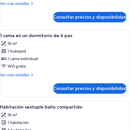
en
Más
Ver más detalles
un
detalles
dormitorio
de
Consultar precios y disponibilidad
1
de
cama
4
en
Abrir
Un dormitorio con literas, un escritorio 
pax
5
un
1 cama en un dormitorio de 6 pax
todas
dormitorio
18 m²
de
las
4
1 huésped
fotos
pax
de
1 cama individual
1
Wifi gratis
cama
Más
Ver más detalles
en
detalles
un
de
Consultar precios y disponibilidad
1
dormitorio
cama
de
en
Abrir
Un dormitorio con literas, un escritorio 
6
3
un
Habitación sextuple baño compartido
todas
dormitorio
pax
18 m²
de
las
6
1 habitación
fotos
pax