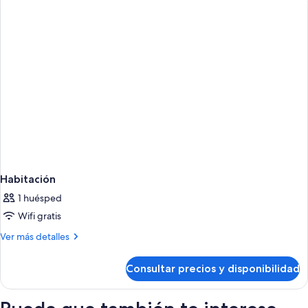
CAPACITY
6
Habitación
1 huésped
Wifi gratis
Más
Ver más detalles
detalles
de
Consultar precios y disponibilidad
Habitación