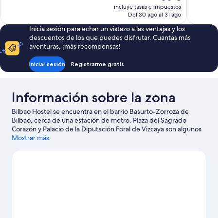
623 comentarios
precio
incluye tasas e impuestos
bueno,
actual
Del 30 ago al 31 ago
1.011 come
es
Inicia sesión para echar un vistazo a las ventajas y los
de
descuentos de los que puedes disfrutar. Cuantas más
86 €
aventuras, ¡más recompensas!
Iniciar sesión
Registrarme gratis
Información sobre la zona
Bilbao Hostel se encuentra en el barrio Basurto-Zorroza de
Bilbao, cerca de una estación de metro. Plaza del Sagrado
Corazón y Palacio de la Diputación Foral de Vizcaya son algunos
de los lugares emblemáticos de la región, donde también
Mostrar más
puedes acercarte a Puerto de Bilbao y Funicular de Artxanda si
buscas unas vacaciones activas. ¿Te apetece disfrutar de un
evento especial? Puedes consultar el calendario de Estadio de
San Mamés o Centro deportivo del frontón Bizkaia Frontoia.
Ver
guía de viaje de Bilbao
Ver más albergues en Bilbao