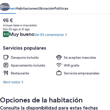
erior
Siguiente
32+
Resumen
Habitaciones
Ubicación
Políticas
El
95 €
precio
incluye tasas e impuestos
actual
Del 30 ago al 31 ago
es
Comentarios
Muy bueno
8,0
Ver 83 comentarios
8,0 de 10
de
95 €
Servicios populares
Desayuno incluido
Se aceptan mascotas
Terraza o patio
Aparcamiento incluido
Wifi gratis
Restaurante
Servicios empresariales
Abrir todos
Opciones de la habitación
Consulta la disponibilidad para estas fechas