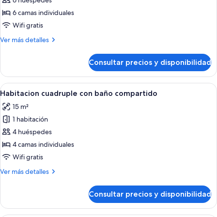
de
6 huéspedes
Habitación
6 camas individuales
sextuple
Wifi gratis
baño
Más
Ver más detalles
compartido
detalles
de
Consultar precios y disponibilidad
Habitación
sextuple
baño
Abrir
Un dormitorio con cuatro camas indivi
4
compartido
Habitacion cuadruple con baño compartido
todas
15 m²
las
1 habitación
fotos
de
4 huéspedes
Habitacion
4 camas individuales
cuadruple
Wifi gratis
con
Más
Ver más detalles
baño
detalles
compartido
de
Consultar precios y disponibilidad
Habitacion
cuadruple
con