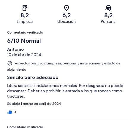
83
un
una
de
de
con
total
puntuación
83
un
una
de
8,2
6,2
8,2
de
con
total
puntuación
83
Limpieza
Ubicación
Personal
10
una
de
de
con
Comentarios
-
puntuación
83
8
Comentario verificado
una
Excelente
de
con
-
puntuación
6/10 Normal
6
una
Bueno
de
-
puntuación
Antonio
4
Normal
10 de abr de 2024
de
-
2
Aspectos positivos: Limpieza, personal y instalaciones y estado del
Mediocre
-
alojamiento
Horrible
Sencilo pero adecuado
Litera sencilla e instalaciones normales. Por desgracia no puede
descansar. Deberian prohibir la entrada a los que roncan como
tractores.
Se alojó 1 noche en abril de 2024
0
Comentario verificado