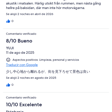
akustik i matsalen. Härlig utsikt från rummen, men nästa gång
hellre på baksidan, där man inte hör motorvägarna.
Se alojó 2 noches en abril de 2026
0
Comentario verificado
8/10 Bueno
YUJI
11 de ago de 2025
Aspectos positivos: Limpieza, personal y servicios
Traducir con Google
少し中心地から離れるが、街を見下ろせて景色は良い
Se alojó 2 noches en agosto de 2025
0
Comentario verificado
10/10 Excelente
Stéphanie