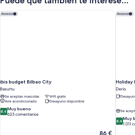
Puede que también te interese...
ibis budget Bilbao City
Holiday 
Anuncio
Anuncio
ibis budget Bilbao City
Holiday 
Basurtu
Derio
Se aceptan mascotas
Wifi gratis
Desayuno
Aire acondicionado
Desayuno disponible
8.4
Muy bueno
Se acept
8,4
sobre
623 comentarios
8.4
Muy 
10,
8,4
sobre
1.011 
Muy
10,
bueno,
El
86 €
Muy