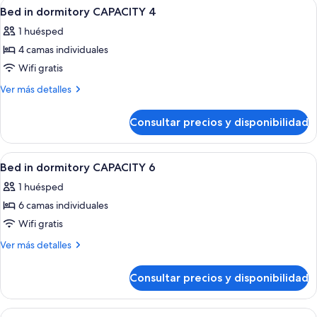
Abrir
Cortinas opacas, tabla de planchar con
3
baño
Bed in dormitory CAPACITY 4
todas
compartido
1 huésped
las
4 camas individuales
fotos
de
Wifi gratis
Bed
Más
Ver más detalles
in
detalles
de
dormitory
Consultar precios y disponibilidad
Bed
CAPACITY
in
4
dormitory
Abrir
Cortinas opacas, tabla de planchar con
3
CAPACITY
Bed in dormitory CAPACITY 6
todas
4
1 huésped
las
6 camas individuales
fotos
de
Wifi gratis
Bed
Más
Ver más detalles
in
detalles
de
dormitory
Consultar precios y disponibilidad
Bed
CAPACITY
in
6
dormitory