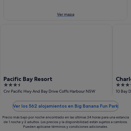
-
la
este
8
noche,
fin
ago
8
de
Ver mapa
ago
semana,
-
7
Pacific Bay Resort
Charlesw
9
ago
ago
-
9
ago
Pacific Bay Resort
Charl
3.5
4
out
out
Cnr Pacific Hwy And Bay Drive Coffs Harbour NSW
10 Bay 
of
of
5
5
Ver los 562 alojamientos en Big Banana Fun Park
Precio más bajo por noche encontrado en las últimas 24 horas para una estancia
de 1 noche y 2 adultos. Los precios y la disponibilidad están sujetos a cambios.
Pueden aplicarse términos y condiciones adicionales.