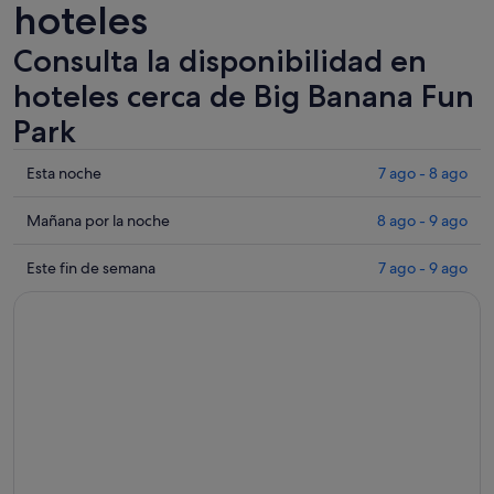
hoteles
Consulta la disponibilidad en
hoteles cerca de Big Banana Fun
Park
Comprueba
Esta noche
7 ago - 8 ago
los
precios
Comprueba
Mañana por la noche
8 ago - 9 ago
cerca
los
de
precios
Comprueba
Este fin de semana
7 ago - 9 ago
Big
cerca
los
Banana
de
precios
Fun
Big
cerca
Park
Banana
de
para
Fun
Big
esta
Park
Banana
noche,
para
Fun
7
mañana
Park
ago
por
para