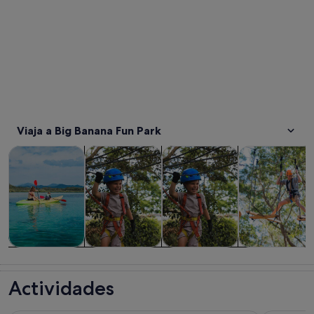
Viaja a Big Banana Fun Park
Se abre en una pestaña nueva
Se abre en una pesta
Se abre en una pe
Actividades acuáticas
Aventuras y al aire libre
Atracciones
Visitas guiadas
Actividades
Aventuras y al
Atracciones
Visitas guiadas
acuáticas
aire libre
y excursiones
Actividades
de un día