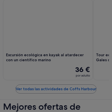
Excursión ecológica en kayak al atardecer con un científico
Tour ecolo
Excursión ecológica en kayak al atardecer
Tour eco
con un científico marino
Gales de
36 €
por adulto
Ver todas las actividades de Coffs Harbour
Mejores ofertas de