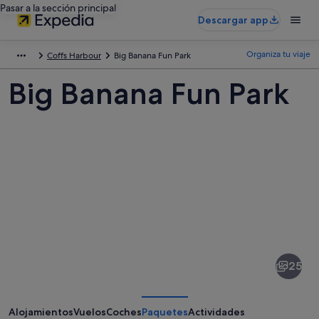
Pasar a la sección principal
Descargar app
Organiza tu viaje
Coffs Harbour
Big Banana Fun Park
Big Banana Fun Park
Fotos
de
Big
25
Banana
Fun
Park
Alojamientos
Vuelos
Coches
Paquetes
Actividades