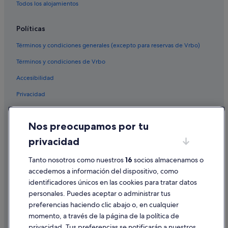
Todos los alojamientos
Políticas
Términos y condiciones generales (excepto para reservas de Vrbo)
Términos y condiciones de Vrbo
Accesibilidad
Privacidad
Cookies
Nos preocupamos por tu
Condiciones de uso
privacidad
Información legal/contacto
Tanto nosotros como nuestros
16
socios almacenamos o
Pautas sobre el contenido y cómo denunciar contenido
accedemos a información del dispositivo, como
identificadores únicos en las cookies para tratar datos
Ayuda
personales. Puedes aceptar o administrar tus
Ayuda
preferencias haciendo clic abajo o, en cualquier
momento, a través de la página de la política de
Cancelar un vuelo
privacidad. Tus preferencias se notificarán a nuestros