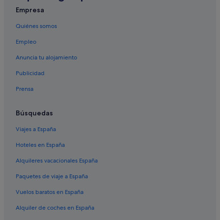
Nana Glen hoteles
Empresa
Thora hoteles
Quiénes somos
Coffs Harbour hoteles
Empleo
Woolgoolga hoteles
Anuncia tu alojamiento
Coramba hoteles
Publicidad
Emerald Beach hoteles
Prensa
Bellingen hoteles
Toormina hoteles
Búsquedas
Sawtell hoteles
Viajes a España
Ebor hoteles
Hoteles en España
Arrawarra Headland hoteles
Alquileres vacacionales España
Brushgrove hoteles
Paquetes de viaje a España
Dorrigo hoteles
Vuelos baratos en España
Valla hoteles
Alquiler de coches en España