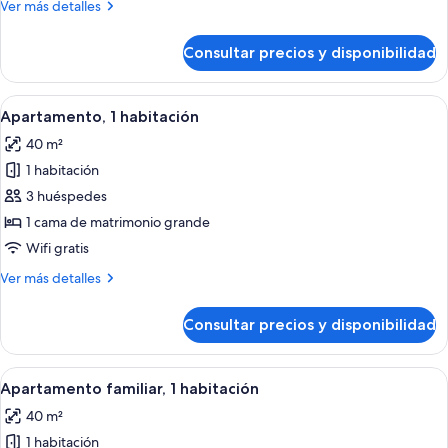
Studio
Más
Ver más detalles
detalles
de
Consultar precios y disponibilidad
Studio
Abrir
Una habitación de hotel moderna con so
11
Apartamento, 1 habitación
todas
40 m²
las
1 habitación
fotos
de
3 huéspedes
Apartamento,
1 cama de matrimonio grande
1
Wifi gratis
habitación
Más
Ver más detalles
detalles
de
Consultar precios y disponibilidad
Apartamento,
1
habitación
Abrir
Una habitación de hotel con cama, tele
11
Apartamento familiar, 1 habitación
todas
40 m²
las
1 habitación
fotos