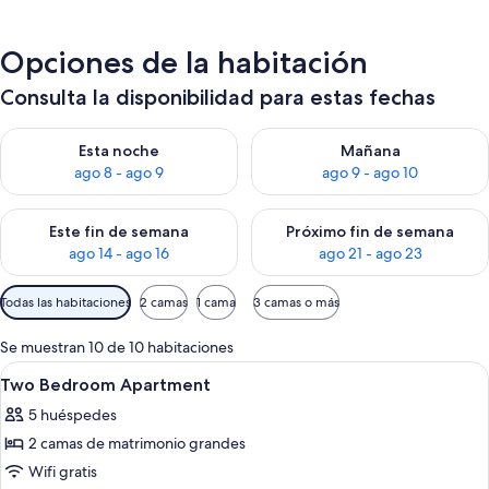
Opciones de la habitación
Consulta la disponibilidad para estas fechas
Consulta la disponibilidad para esta noche, ago 8 - ago 9
Consulta la disponibilidad pa
Esta noche
Mañana
ago 8 - ago 9
ago 9 - ago 10
Consulta la disponibilidad para este fin de semana, ago 14 - a
Consulta la disponibilidad par
Este fin de semana
Próximo fin de semana
ago 14 - ago 16
ago 21 - ago 23
Filtros
Todas las habitaciones
2 camas
1 cama
3 camas o más
disponibles
para
Se muestran 10 de 10 habitaciones
las
Abrir
Ropa de cama de alta calidad, caja fuer
7
Two Bedroom Apartment
habitaciones
todas
5 huéspedes
las
2 camas de matrimonio grandes
fotos
de
Wifi gratis