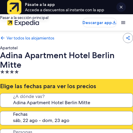
Pásate a la app
Accede a descuentos al instante con la app
Pasar a la sección principal
Descargar app
Ver todos los alojamientos
Apartotel
Adina Apartment Hotel Berlin
Mitte
Alojamiento
de
4.0 estrellas
Elige las fechas para ver los precios
¿A dónde vas?
Fechas
Personas