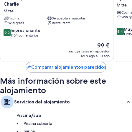
Apartment
am
Charlie
Mitte
Hotel
Branden
Mitte
Cocin
Berlin
Tor
Wifi gr
CheckPoint
Piscina
Se aceptan mascotas
Mitte
Wifi gratis
Restaurante
Charlie
8.4
Mitte
Muy
9.2
Impresionante
8,4
9,2
sobre
1.29
sobre
1.164 comentarios
10,
10,
El
99 €
Muy
Impresionante,
precio
bueno,
1.164 comentarios
incluye tasas e impuestos
actual
1.295 c
Del 9 ago al 10 ago
es
de
Comparar alojamientos parecidos
99 €
Más información sobre este
alojamiento
Servicios del alojamiento
Piscina/spa
Piscina cubierta
Sauna