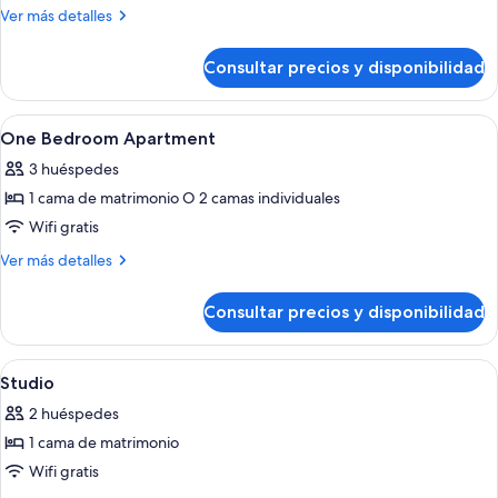
Two
Más
Ver más detalles
Bedroom
detalles
de
Apartment
Consultar precios y disponibilidad
Two
Bedroom
Apartment
Abrir
Ropa de cama de alta calidad, caja fuer
8
One Bedroom Apartment
todas
3 huéspedes
las
1 cama de matrimonio O 2 camas individuales
fotos
de
Wifi gratis
One
Más
Ver más detalles
Bedroom
detalles
de
Apartment
Consultar precios y disponibilidad
One
Bedroom
Apartment
Abrir
Ropa de cama de alta calidad, caja fuer
6
Studio
todas
2 huéspedes
las
1 cama de matrimonio
fotos
de
Wifi gratis