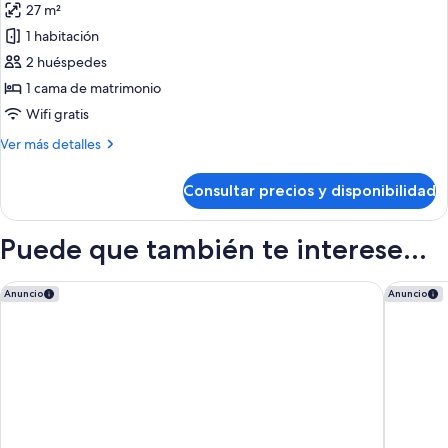
27 m²
las
1 habitación
fotos
de
2 huéspedes
Estudio
1 cama de matrimonio
Wifi gratis
Más
Ver más detalles
detalles
de
Consultar precios y disponibilidad
Estudio
Puede que también te interese...
iStay by NH Berlin City Ost Hotel
Holiday 
Anuncio
Anuncio