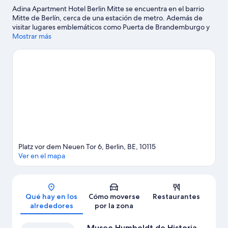
Adina Apartment Hotel Berlin Mitte se encuentra en el barrio
Mitte de Berlín, cerca de una estación de metro. Además de
visitar lugares emblemáticos como Puerta de Brandemburgo y
Checkpoint Charlie, si lo tuyo son las compras tienes que pasar
Mostrar más
por Friedrichstrasse y Avenida Kurfürstendamm. ¿Te apetece
disfrutar de un evento especial? Puedes buscar el calendario de
Uber Arena o Estadio Olímpico. Reserva algo de tiempo para
explorar la naturaleza realizando actividades como las rutas a pie
o en bicicleta.
Ver guía de viaje de Berlín
Ver más apartoteles en Berlín
Platz vor dem Neuen Tor 6, Berlin, BE, 10115
Ver en el mapa
Mapa
Qué hay en los
Cómo moverse
Restaurantes
alrededores
por la zona
Museo Humboldt de Historia