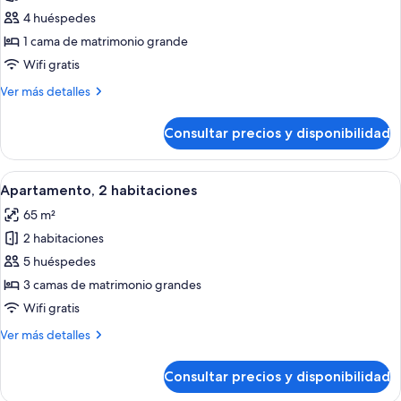
de
4 huéspedes
Apartamento
1 cama de matrimonio grande
familiar,
Wifi gratis
1
Más
Ver más detalles
habitación
detalles
de
Consultar precios y disponibilidad
Apartamento
familiar,
1
Abrir
Una habitación de hotel moderna con z
15
habitación
Apartamento, 2 habitaciones
todas
65 m²
las
2 habitaciones
fotos
de
5 huéspedes
Apartamento,
3 camas de matrimonio grandes
2
Wifi gratis
habitaciones
Más
Ver más detalles
detalles
de
Consultar precios y disponibilidad
Apartamento,
2