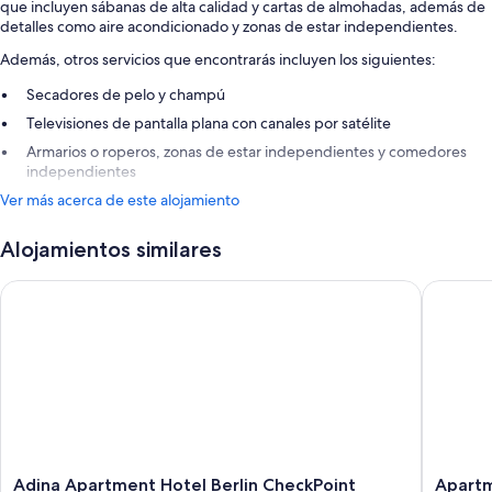
que incluyen sábanas de alta calidad y cartas de almohadas, además de
detalles como aire acondicionado y zonas de estar independientes.
Además, otros servicios que encontrarás incluyen los siguientes:
Secadores de pelo y champú
Televisiones de pantalla plana con canales por satélite
Armarios o roperos, zonas de estar independientes y comedores
independientes
Ver más acerca de este alojamiento
Alojamientos similares
Adina Apartment Hotel Berlin CheckPoint Charlie
Apartme
Adina
Apartme
Adina Apartment Hotel Berlin CheckPoint
Apartm