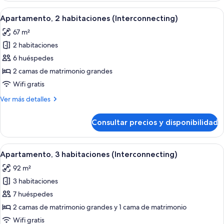
habitaciones
Abrir
Una habitación de hotel moderna con so
11
Apartamento, 2 habitaciones (Interconnecting)
todas
67 m²
las
2 habitaciones
fotos
de
6 huéspedes
Apartamento,
2 camas de matrimonio grandes
2
Wifi gratis
habitaciones
Más
Ver más detalles
(Interconnecting)
detalles
de
Consultar precios y disponibilidad
Apartamento,
2
habitaciones
Abrir
Una habitación de hotel moderna con s
17
(Interconnecting)
Apartamento, 3 habitaciones (Interconnecting)
todas
92 m²
las
3 habitaciones
fotos
de
7 huéspedes
Apartamento,
2 camas de matrimonio grandes y 1 cama de matrimonio
3
Wifi gratis