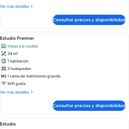
habitaciones
Más
Ver más detalles
(Interconnecting)
detalles
de
Consultar precios y disponibilidad
Apartamento,
3
habitaciones
Abrir
Un balcón con una mesa de concreto, u
15
(Interconnecting)
Estudio Premier
todas
Vistas a la ciudad
las
34 m²
fotos
de
1 habitación
Estudio
2 huéspedes
Premier
1 cama de matrimonio grande
Wifi gratis
Más
Ver más detalles
detalles
de
Consultar precios y disponibilidad
Estudio
Premier
Abrir
Una habitación de hotel moderna con esc
11
Estudio
todas