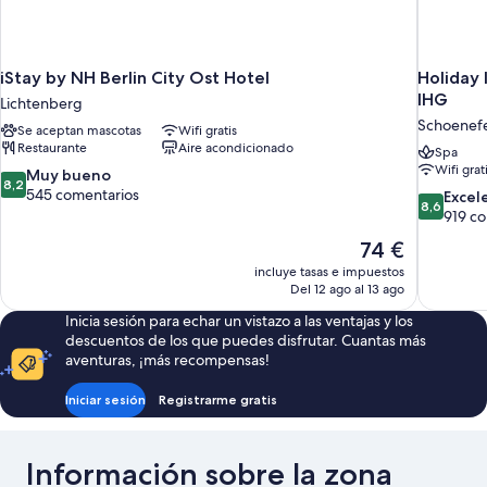
iStay by NH Berlin City Ost Hotel
Holiday 
IHG
Lichtenberg
Schoenef
Se aceptan mascotas
Wifi gratis
Restaurante
Aire acondicionado
Spa
Wifi grat
8.2
Muy bueno
8,2
sobre
545 comentarios
8.6
Excel
8,6
10,
sobre
919 c
Muy
10,
El
74 €
bueno,
Excelente
precio
545 comentarios
incluye tasas e impuestos
919 comen
actual
Del 12 ago al 13 ago
es
Inicia sesión para echar un vistazo a las ventajas y los
de
descuentos de los que puedes disfrutar. Cuantas más
74 €
aventuras, ¡más recompensas!
Iniciar sesión
Registrarme gratis
Información sobre la zona