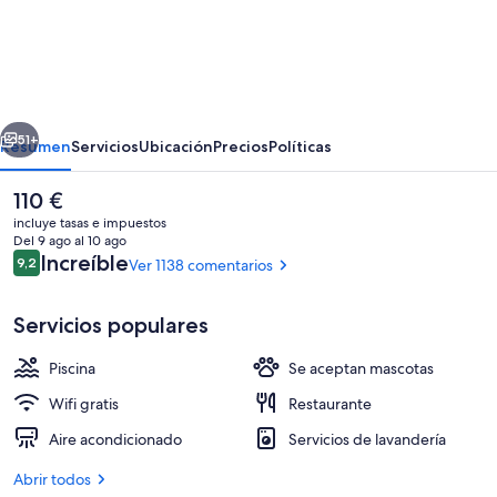
Adina
Apartment
Hotel
Berlin
erior
Siguiente
Mitte
51+
Resumen
Servicios
Ubicación
Precios
Políticas
El
110 €
precio
incluye tasas e impuestos
actual
Del 9 ago al 10 ago
es
Comentarios
Increíble
9,2
Ver 1138 comentarios
9,2 de 10
de
110 €
Servicios populares
Piscina
Se aceptan mascotas
Patio
Wifi gratis
Restaurante
Aire acondicionado
Servicios de lavandería
Abrir todos