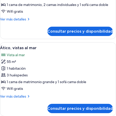
Deluxe,
1 cama de matrimonio, 2 camas individuales y 1 sofá cama doble
vistas
Wifi gratis
al
Más
Ver más detalles
mar
detalles
de
Consultar precios y disponibilidad
Apartamento
Deluxe,
vistas
Abrir
Ático, vistas al mar | Sala de estar | U
16
al
Ático, vistas al mar
todas
mar
Vista al mar
las
55 m²
fotos
de
1 habitación
Ático,
3 huéspedes
vistas
1 cama de matrimonio grande y 1 sofá cama doble
al
Wifi gratis
mar
Más
Ver más detalles
detalles
de
Consultar precios y disponibilidad
Ático,
vistas