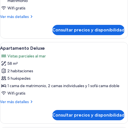
vistas
matrimonio
al
Wifi gratis
mar
Más
Ver más detalles
detalles
de
Consultar precios y disponibilidad
Ático
panorámico,
vistas
Abrir
Apartamento Deluxe | 2 dormitorios, es
16
al
Apartamento Deluxe
todas
mar
Vistas parciales al mar
las
58 m²
fotos
de
2 habitaciones
Apartamento
5 huéspedes
Deluxe
1 cama de matrimonio, 2 camas individuales y 1 sofá cama doble
Wifi gratis
Más
Ver más detalles
detalles
de
Consultar precios y disponibilidad
Apartamento
Deluxe