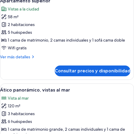
Apartamento superior
todas
Vistas a la ciudad
las
58 m²
fotos
de
2 habitaciones
Apartamento
5 huéspedes
superior
1 cama de matrimonio, 2 camas individuales y 1 sofá cama doble
Wifi gratis
Más
Ver más detalles
detalles
de
Consultar precios y disponibilidad
Apartamento
superior
Abrir
Ático panorámico, vistas al mar | Zona 
22
Ático panorámico, vistas al mar
todas
Vista al mar
las
120 m²
fotos
de
3 habitaciones
Ático
6 huéspedes
panorámico,
1 cama de matrimonio grande, 2 camas individuales y 1 cama de