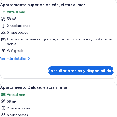
Abrir
Apartamento superior, balcón, vistas al
22
Apartamento superior, balcón, vistas al mar
todas
Vista al mar
las
58 m²
fotos
de
2 habitaciones
Apartamento
5 huéspedes
superior,
1 cama de matrimonio grande, 2 camas individuales y 1 sofá cama
balcón,
doble
vistas
Wifi gratis
al
Más
Ver más detalles
mar
detalles
de
Consultar precios y disponibilidad
Apartamento
superior,
balcón,
Abrir
Apartamento Deluxe, vistas al mar | 2 d
21
vistas
Apartamento Deluxe, vistas al mar
todas
al
Vista al mar
mar
las
58 m²
fotos
de
2 habitaciones
Apartamento
5 huéspedes