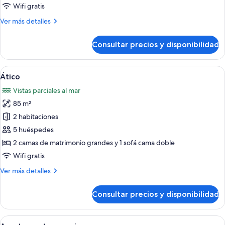
balcón,
Wifi gratis
vistas
Más
Ver más detalles
al
detalles
mar
de
Consultar precios y disponibilidad
Apartamento
Deluxe,
balcón,
Abrir
Ático | Zona de estar | Una Smart TV, N
19
vistas
Ático
todas
al
Vistas parciales al mar
mar
las
85 m²
fotos
de
2 habitaciones
Ático
5 huéspedes
2 camas de matrimonio grandes y 1 sofá cama doble
Wifi gratis
Más
Ver más detalles
detalles
de
Consultar precios y disponibilidad
Ático
Abrir
Apartamento superior | Sala de estar |
16