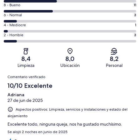
comentarios
11
8 - Bueno
11
de
comentarios
un
3
6 - Normal
3
de
total
comentarios
un
1
4 - Mediocre
1
de
de
total
comentarios
30
un
3
2 - Horrible
3
de
de
con
total
comentarios
30
un
una
de
de
con
total
puntuación
30
un
una
de
8,4
8,0
8,2
de
con
total
puntuación
30
Limpieza
Ubicación
Personal
10
una
de
de
con
Comentarios
-
puntuación
30
8
Comentario verificado
una
Excelente
de
con
-
puntuación
10/10 Excelente
6
una
Bueno
de
-
puntuación
Adriana
4
Normal
27 de jun de 2025
de
-
2
Aspectos positivos: Limpieza, servicios y instalaciones y estado del
Mediocre
-
alojamiento
Horrible
Excelente todo, ninguna queja, nos ha gustado muchísimo.
Se alojó 2 noches en junio de 2025