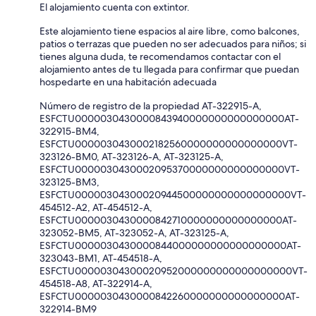
El alojamiento cuenta con extintor.
Este alojamiento tiene espacios al aire libre, como balcones,
patios o terrazas que pueden no ser adecuados para niños; si
tienes alguna duda, te recomendamos contactar con el
alojamiento antes de tu llegada para confirmar que puedan
hospedarte en una habitación adecuada
Número de registro de la propiedad AT-322915-A,
ESFCTU0000030430000843940000000000000000AT-
322915-BM4,
ESFCTU0000030430002182560000000000000000VT-
323126-BM0, AT-323126-A, AT-323125-A,
ESFCTU0000030430002095370000000000000000VT-
323125-BM3,
ESFCTU00000304300020944500000000000000000VT-
454512-A2, AT-454512-A,
ESFCTU0000030430000842710000000000000000AT-
323052-BM5, AT-323052-A, AT-323125-A,
ESFCTU0000030430000844000000000000000000AT-
323043-BM1, AT-454518-A,
ESFCTU00000304300020952000000000000000000VT-
454518-A8, AT-322914-A,
ESFCTU0000030430000842260000000000000000AT-
322914-BM9