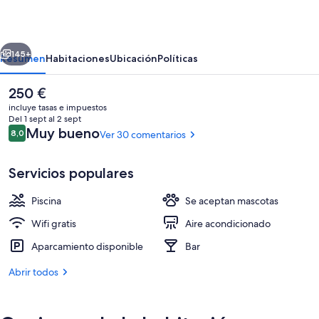
erior
Siguiente
145+
Resumen
Habitaciones
Ubicación
Políticas
El
250 €
precio
incluye tasas e impuestos
actual
Del 1 sept al 2 sept
es
Comentarios
Muy bueno
8,0
Ver 30 comentarios
8,0 de 10
de
250 €
Servicios populares
Piscina
Se aceptan mascotas
Ático panorámico, vistas al mar | 2 dor
Wifi gratis
Aire acondicionado
Aparcamiento disponible
Bar
Abrir todos