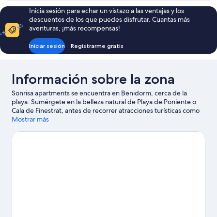
al
Inicia sesión para echar un vistazo a las ventajas y los
mar
descuentos de los que puedes disfrutar. Cuantas más
aventuras, ¡más recompensas!
Iniciar sesión
Registrarme gratis
Información sobre la zona
Sonrisa apartments se encuentra en Benidorm, cerca de la
playa. Sumérgete en la belleza natural de Playa de Poniente o
Cala de Finestrat, antes de recorrer atracciones turísticas como
Terra Mítica y Parque acuático Aqualandia. Benidorm Airsoft y
Mostrar más
Festilandia también merecen la pena. Descubre todas las
actividades acuáticas que podrás hacer en la zona (por ejemplo,
esnórquel); además tendrás ocasión de disfrutar de la naturaleza
al aire libre con opciones como las rutas a pie o en bicicleta.
Ver
guía de viaje de Benidorm