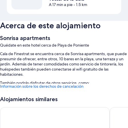
A 17 min a pie
- 1.5 km
Acerca de este alojamiento
Sonrisa apartments
Quédate en este hotel cerca de Playa de Poniente
Cala de Finestrat se encuentra cerca de Sonrisa apartments, que puede
presumir de ofrecer, entre otros, 10 bares en la playa, una terraza y un
jardín. Además de tener comodidades como servicio de tintorería, los
huéspedes también pueden conectarse al wifi gratuito de las
habitaciones.
También podrás disfrutar de otros servicios, como:
Información sobre los derechos de cancelación
Una piscina al aire libre de temporada con tumbonas
Alojamientos similares
Aparcamiento (de pago), un servicio de transporte desde y hasta el
aeropuerto (de pago) y un punto de recarga para coches
Casual Pop Art Hotel by Casual Hoteles
Apartame
Servicio de registro de salida exprés, asistencia turística y para la
compra de entradas y consigna de equipaje
Sombrillas, una caja fuerte en recepción y servicios de conserjería