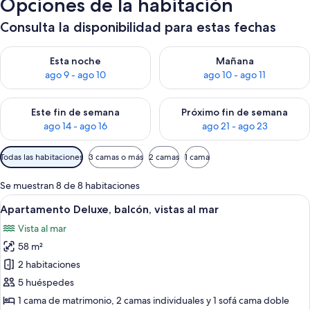
Opciones de la habitación
Consulta la disponibilidad para estas fechas
Consulta la disponibilidad para esta noche, ago 9 - ago 10
Consulta la disponibilidad par
Esta noche
Mañana
ago 9 - ago 10
ago 10 - ago 11
Consulta la disponibilidad para este fin de semana, ago 14 - a
Consulta la disponibilidad par
Este fin de semana
Próximo fin de semana
ago 14 - ago 16
ago 21 - ago 23
Filtros
Todas las habitaciones
3 camas o más
2 camas
1 cama
disponibles
para
Se muestran 8 de 8 habitaciones
las
Abrir
Apartamento Deluxe, balcón, vistas al m
15
Apartamento Deluxe, balcón, vistas al mar
habitaciones
todas
Vista al mar
las
58 m²
fotos
de
2 habitaciones
Apartamento
5 huéspedes
Deluxe,
1 cama de matrimonio, 2 camas individuales y 1 sofá cama doble