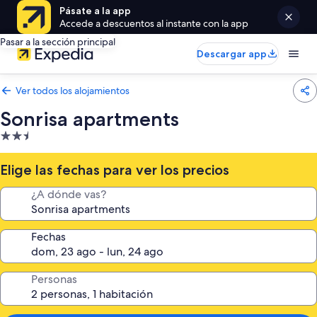
Pásate a la app
Accede a descuentos al instante con la app
Pasar a la sección principal
Descargar app
Ver todos los alojamientos
Sonrisa apartments
Alojamiento
de
2.5 estrellas
Elige las fechas para ver los precios
¿A dónde vas?
Fechas
Personas