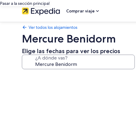
Pasar a la sección principal
Comprar viaje
Ver todos los alojamientos
Mercure Benidorm
Elige las fechas para ver los precios
¿A dónde vas?
Galería
de
imágenes
de
Mercure
Benidorm