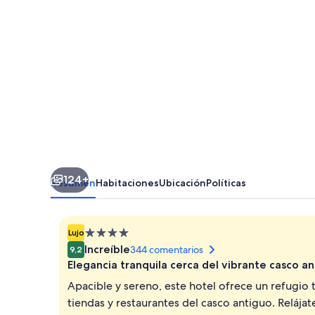
124+
Resumen
Habitaciones
Ubicación
Políticas
Alojamiento
Lujo
de
Increíble
344 comentarios
9,2
4.0 estrellas
Elegancia tranquila cerca del vibrante casco a
Apacible y sereno, este hotel ofrece un refugio 
tiendas y restaurantes del casco antiguo. Relája