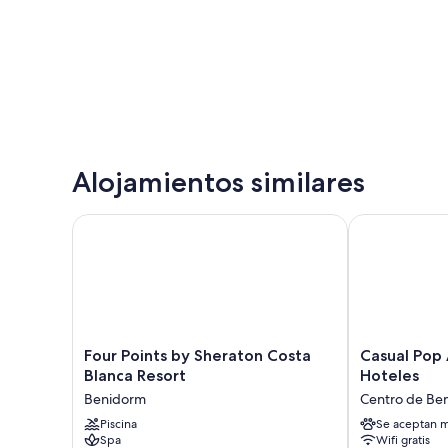
Alojamientos similares
Four Points by Sheraton Costa Blanca Resort
Casual Pop Ar
Four
Casual
Four Points by Sheraton Costa
Casual Pop 
Points
Pop
Blanca Resort
Hoteles
by
Art
Benidorm
Centro de Be
Sheraton
Hotel
Costa
Piscina
by
Se aceptan m
Spa
Wifi gratis
Blanca
Casual