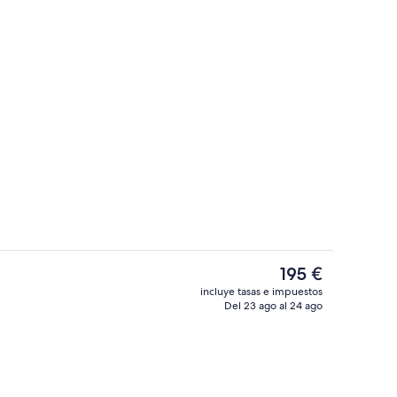
ojamiento)
Exterior
El
195 €
precio
incluye tasas e impuestos
actual
Del 23 ago al 24 ago
Exterior
es
de
195 €