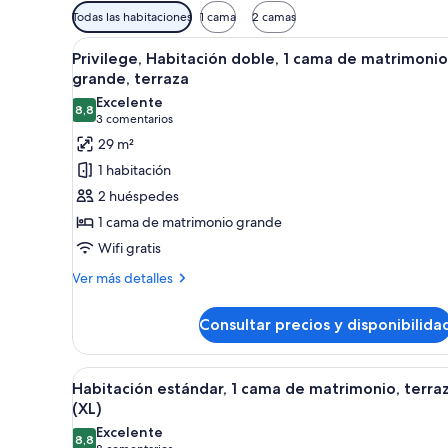
Filtros
Todas las habitaciones
1 cama
2 camas
disponibles
Abrir
Una habitación de hotel con ca
para
1
Privilege, Habitación doble, 1 cama de matrimonio
todas
las
grande, terraza
las
habitaciones
Excelente
8,8
fotos
8,8 de 10
(3 comentarios)
3 comentarios
de
29 m²
Privilege,
1 habitación
Habitación
2 huéspedes
doble,
1 cama de matrimonio grande
1
Wifi gratis
cama
de
Más
Ver más detalles
detalles
matrimonio
de
grande,
Consultar precios y disponibilida
Privilege,
terraza
Habitación
doble,
Abrir
Un espacio al aire libre con lu
8
1
Habitación estándar, 1 cama de matrimonio, terra
todas
cama
(XL)
de
las
Excelente
matrimonio
8,8
fotos
8,8 de 10