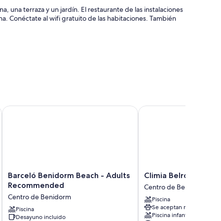
, una terraza y un jardín. El restaurante de las instalaciones
. Conéctate al wifi gratuito de las habitaciones. También
onserjería
ngüe
al
Barceló Benidorm Beach - Adults Recommended
Climia Belroy 4* Superi
 cartas de almohadas y cajas fuertes con capacidad para un
ordenador portátil y aire acondicionado.
ncluyen:
Barceló
Climia
Barceló Benidorm Beach - Adults
Climia Belroy 4* Sup
Benidorm
Belroy
Recommended
Centro de Benidorm
Beach
4*
Centro de Benidorm
Piscina
-
Superior
Se aceptan mascotas
Adults
Piscina
Hotel
Piscina infantil
Desayuno incluido
Recommended
Centro