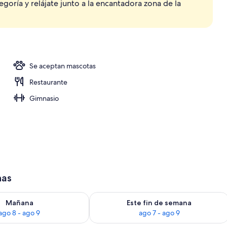
oría y relájate junto a la encantadora zona de la
uerzos y cenas
Se aceptan mascotas
Restaurante
Gimnasio
has
ago 8
isponibilidad para mañana, ago 8 - ago 9
Consulta la disponibilidad para este 
Mañana
Este fin de semana
ago 8 - ago 9
ago 7 - ago 9