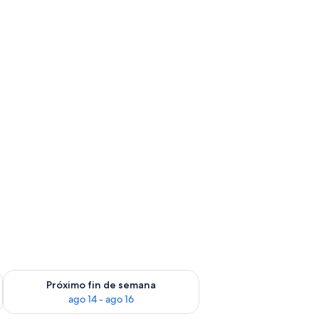
fin de semana, ago 7 - ago 9
Consulta la disponibilidad para el próximo fin de semana, ago
Próximo fin de semana
ago 14 - ago 16