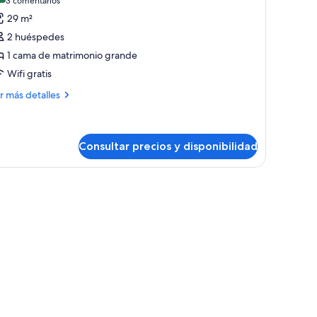
(3 comentarios)
3 comentarios
e
29 m²
ivilege,
2 huéspedes
abitación,
1 cama de matrimonio grande
Wifi gratis
ama
ás
e
r más detalles
talles
atrimonio
rande,
ivilege,
erraza
bitación,
Consultar precios y disponibilidad
ma
rta.
trimonio
ande,
rraza