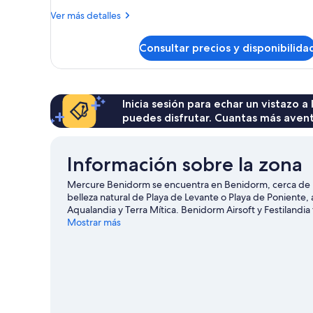
Más
Ver más detalles
detalles
de
Consultar precios y disponibilida
Habitación
estándar,
terraza
Inicia sesión para echar un vistazo a
puedes disfrutar. Cuantas más aven
Información sobre la zona
Mercure Benidorm se encuentra en Benidorm, cerca de un
belleza natural de Playa de Levante o Playa de Poniente,
Aqualandia y Terra Mítica. Benidorm Airsoft y Festiland
cuáles son las actividades de la zona, entre las que se incl
Mostrar más