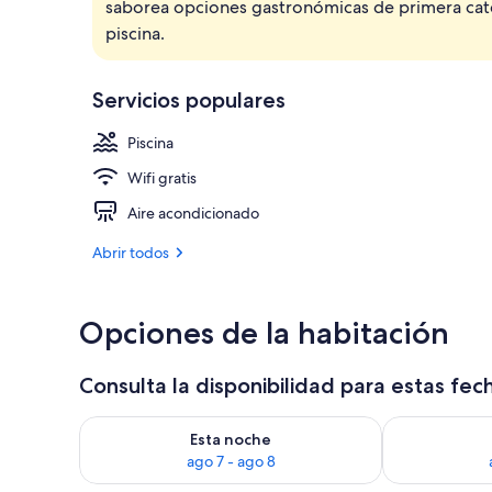
saborea opciones gastronómicas de primera categ
Se sirven alm
piscina.
Servicios populares
Piscina
Wifi gratis
Aire acondicionado
Abrir todos
Opciones de la habitación
Consulta la disponibilidad para estas fec
Consulta la disponibilidad para esta noche, ago 7 - 
Consulta la d
Esta noche
ago 7 - ago 8