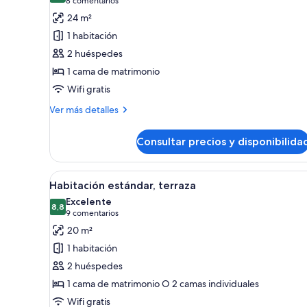
(8 comentarios)
8 comentarios
grande,
de
24 m²
terraza
Habitación
1 habitación
estándar,
2 huéspedes
1
1 cama de matrimonio
cama
Wifi gratis
de
matrimonio,
Más
Ver más detalles
detalles
terraza
de
(XL)
Consultar precios y disponibilida
Habitación
estándar,
1
Abrir
Una habitación de hotel con u
6
cama
Habitación estándar, terraza
todas
de
Excelente
matrimonio,
las
8,8
8,8 de 10
(9 comentarios)
9 comentarios
terraza
fotos
20 m²
(XL)
de
1 habitación
Habitación
2 huéspedes
estándar,
1 cama de matrimonio O 2 camas individuales
terraza
Wifi gratis