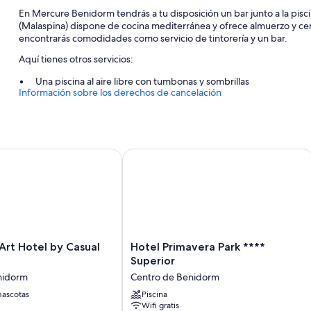
En Mercure Benidorm tendrás a tu disposición un bar junto a la piscina
(Malaspina) dispone de cocina mediterránea y ofrece almuerzo y cena
encontrarás comodidades como servicio de tintorería y un bar.
Aquí tienes otros servicios:
Una piscina al aire libre con tumbonas y sombrillas
Información sobre los derechos de cancelación
Desayuno inglés (de pago), bicicletas de alquiler y servicios de c
Un salón de eventos, un ascensor y consigna de equipaje
Un dispensador de agua, espacios sin humos y personal multili
Los viajeros valoran muy positivamente la amabilidad del person
t Hotel by Casual Hoteles
Hotel Primavera Park **** Superior
Características de la habitación
Las 186 habitaciones brindan comodidades entre las que se incluyen
portátil, además de otros detalles, como espacios para trabajar con 
Además, otros servicios que encontrarás en todas las habitaciones i
Hotel
Art Hotel by Casual
Hotel Primavera Park ****
Cunas gratuitas y cunas de viaje
Primavera
Superior
Park
Bombillas LED y productos de limpieza ecológicos
nidorm
Centro de Benidorm
****
Artículos de higiene personal ecológicos y secadores de pelo
ascotas
Superior
Piscina
Wifi gratis
Centro
Televisiones inteligentes de 49 pulgadas con canales por cable