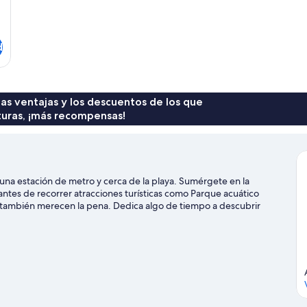
d
 las ventajas y los descuentos de los que
turas, ¡más recompensas!
a estación de metro y cerca de la playa. Sumérgete en la
 antes de recorrer atracciones turísticas como Parque acuático
ia también merecen la pena. Dedica algo de tiempo a descubrir
uye el golf.
Ver guía de viaje de Benidorm