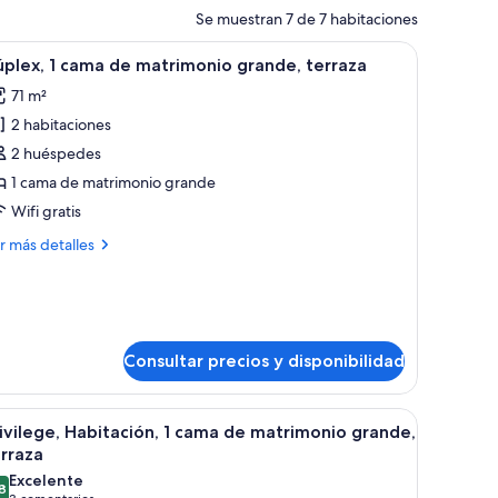
Se muestran 7 de 7 habitaciones
n cortinas.
io, silla, un cubo de basura pequeño y balcón con piscina.
brir
Un interior moderno con sofá, mesa de comedor,
11
plex, 1 cama de matrimonio grande, terraza
odas
71 m²
s
2 habitaciones
otos
e
2 huéspedes
úplex,
1 cama de matrimonio grande
Wifi gratis
ama
ás
r más detalles
e
talles
atrimonio
plex,
rande,
erraza
ma
Consultar precios y disponibilidad
trimonio
ande,
a calle y la vegetación.
 un cabezal de ducha y una ventana con vistas a edificios.
brir
Habitación de hotel con cama, mesita de noche
rraza
7
ivilege, Habitación, 1 cama de matrimonio grande,
odas
rraza
s
Excelente
8
otos
8,8 de 10