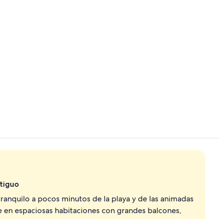
Bar (en el al
Exterior
ntiguo
tranquilo a pocos minutos de la playa y de las animadas
te en espaciosas habitaciones con grandes balcones,