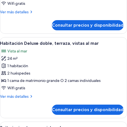
doble,
Wifi gratis
terraza,
Más
Ver más detalles
vistas
detalles
parciales
de
Consultar precios y disponibilidad
al
Habitación
Deluxe
mar
doble,
Abrir
Una habitación de hotel moderna con u
13
terraza,
Habitación Deluxe doble, terraza, vistas al mar
todas
vistas
Vista al mar
parciales
las
al
24 m²
fotos
mar
de
1 habitación
Habitación
2 huéspedes
Deluxe
1 cama de matrimonio grande O 2 camas individuales
doble,
Wifi gratis
terraza,
Más
Ver más detalles
vistas
detalles
al
de
Consultar precios y disponibilidad
mar
Habitación
Deluxe
doble,
Abrir
Una habitación de hotel moderna con u
4
terraza,