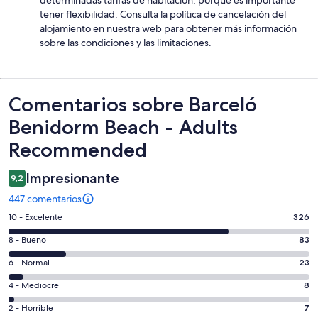
tener flexibilidad. Consulta la política de cancelación del
alojamiento en nuestra web para obtener más información
sobre las condiciones y las limitaciones.
Comentarios
Comentarios sobre Barceló
Benidorm Beach - Adults
Recommended
Impresionante
9,2
447 comentarios
326
10 - Excelente
326
comentarios
83
8 - Bueno
83
de
comentarios
un
23
6 - Normal
23
de
total
comentarios
un
8
4 - Mediocre
8
de
de
total
comentarios
447
un
7
2 - Horrible
7
de
de