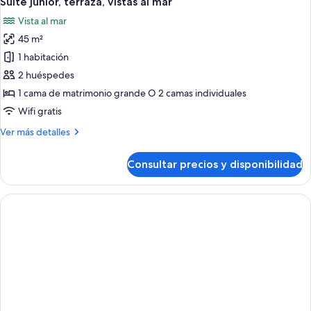
Suite junior, terraza, vistas al mar
todas
vistas
Vista al mar
al
las
mar
45 m²
fotos
de
1 habitación
Suite
2 huéspedes
junior,
1 cama de matrimonio grande O 2 camas individuales
terraza,
Wifi gratis
vistas
Más
Ver más detalles
al
detalles
mar
de
Consultar precios y disponibilidad
Suite
junior,
terraza,
vistas
al
mar