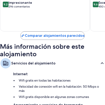
Centro
RH
9.2
9.6
Impresionante
Exc
incluyen los siguientes:
9,2
9,6
de
Centro
sobre
sobre
296 comentarios
450 
Benidorm
de
10,
10,
Bolsitas de té y café soluble gratuitos y hervidores eléctricos
Benido
Impresionante,
Excepcio
Baños con duchas y secadores de pelo
296 comentarios
450 com
Televisiones inteligentes de 50 pulgadas con canales digitales
Armarios o roperos, servicio de limpieza diario y teléfonos
Comparar alojamientos parecidos
Más información sobre este
alojamiento
Servicios del alojamiento
Internet
Wifi gratis en todas las habitaciones
Velocidad de conexión wifi en la habitación: 50 Mbps o
más
Wifi gratis disponible en algunas zonas comunes
Aparcamiento y servicios de transporte