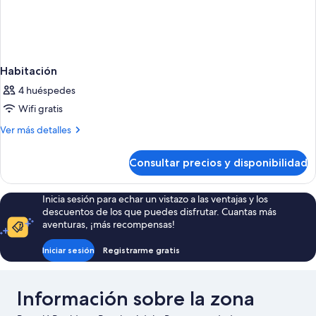
Habitación
4 huéspedes
Wifi gratis
Más
Ver más detalles
detalles
de
Consultar precios y disponibilidad
Habitación
Inicia sesión para echar un vistazo a las ventajas y los
descuentos de los que puedes disfrutar. Cuantas más
aventuras, ¡más recompensas!
Iniciar sesión
Registrarme gratis
Información sobre la zona