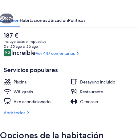
Beach
-
erior
Siguiente
Adults
107+
Resumen
Habitaciones
Ubicación
Políticas
Recommended
El
187 €
precio
incluye tasas e impuestos
actual
Del 25 ago al 26 ago
es
Comentarios
Increíble
9,2
Ver 447 comentarios
9,2 de 10
de
187 €
Servicios populares
Piscina
Desayuno incluido
Habitación Deluxe doble, terraza, vista
Wifi gratis
Restaurante
Aire acondicionado
Gimnasio
Abrir todos
Opciones de la habitación