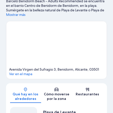
Barceló Benidorm Beach - Adults Recommended se encuentra
en el barrio Centro de Benidorm de Benidorm, en la playa.
Sumérgete en la belleza natural de Playa de Levante o Playa de
Poniente, antes de recorrer atracciones turísticas como Parque
Mostrar más
acuático Aqualandia y Terra Mítica. Benidorm Airsoft y
Festilandia también merecen la pena.
Ver guía de viaje de
Benidorm
Avenida Virgen del Sufragio 3, Benidorm, Alicante, 03501
Ver en el mapa
Mapa
Qué hay en los
Cómo moverse
Restaurantes
alrededores
por la zona
Playa de Levante