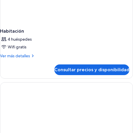
Habitación
4 huéspedes
Wifi gratis
Más
Ver más detalles
detalles
de
Consultar precios y disponibilidad
Habitación