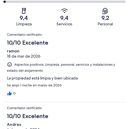
con
total
comentarios
447
un
una
de
de
con
total
puntuación
447
un
una
de
9,4
9,4
9,2
de
con
total
puntuación
447
Limpieza
Servicios
Personal
10
una
de
de
con
Comentarios
-
puntuación
447
8
Comentario verificado
una
Excelente
de
con
-
puntuación
10/10 Excelente
6
una
Bueno
de
-
puntuación
ramon
4
Normal
18 de mar de 2026
de
-
2
Aspectos positivos: Limpieza, personal, servicios y instalaciones y
Mediocre
-
estado del alojamiento
Horrible
La propiedad está limpia y bien ubicada
Se alojó 1 noche en marzo de 2026
0
Comentario verificado
10/10 Excelente
Andres