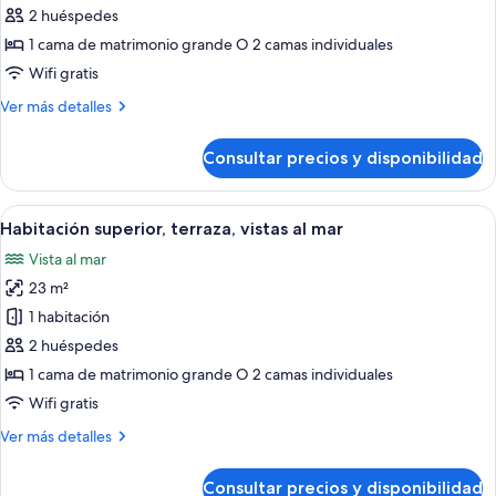
Habitación
2 huéspedes
superior,
1 cama de matrimonio grande O 2 camas individuales
terraza,
Wifi gratis
vistas
Más
Ver más detalles
parciales
detalles
al
de
Consultar precios y disponibilidad
mar
Habitación
superior,
terraza,
Abrir
Habitación de hotel con una cama grand
6
vistas
Habitación superior, terraza, vistas al mar
todas
parciales
Vista al mar
al
las
mar
23 m²
fotos
de
1 habitación
Habitación
2 huéspedes
superior,
1 cama de matrimonio grande O 2 camas individuales
terraza,
Wifi gratis
vistas
Más
Ver más detalles
al
detalles
mar
de
Consultar precios y disponibilidad
Habitación