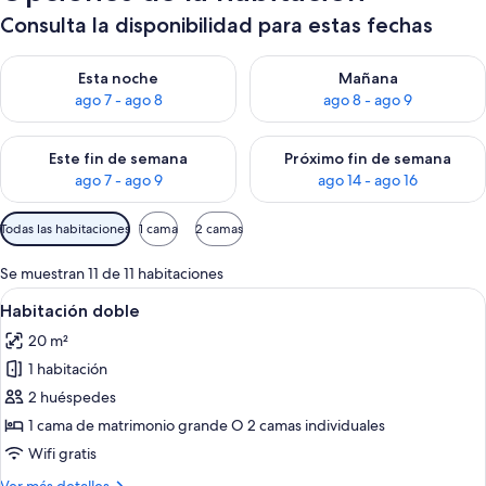
Consulta la disponibilidad para estas fechas
Consulta la disponibilidad para esta noche, ago 7 - ago 8
Consulta la disponibilidad pa
Esta noche
Mañana
ago 7 - ago 8
ago 8 - ago 9
Consulta la disponibilidad para este fin de semana, ago 7 - ag
Consulta la disponibilidad par
Este fin de semana
Próximo fin de semana
ago 7 - ago 9
ago 14 - ago 16
Filtros
Todas las habitaciones
1 cama
2 camas
disponibles
para
Se muestran 11 de 11 habitaciones
las
Abrir
Habitación de hotel con una cama gran
5
Habitación doble
habitaciones
todas
20 m²
las
1 habitación
fotos
de
2 huéspedes
Habitación
1 cama de matrimonio grande O 2 camas individuales
doble
Wifi gratis
Más