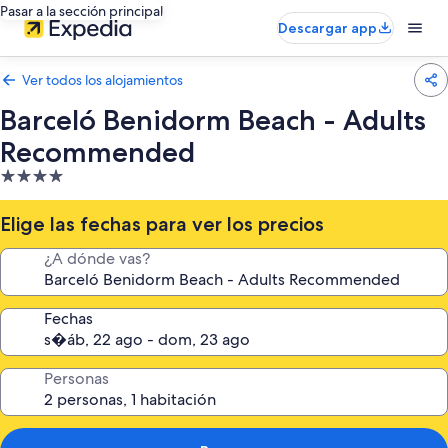
Pasar a la sección principal
Descargar app
Ver todos los alojamientos
Barceló Benidorm Beach - Adults
Recommended
Alojamiento
de
4.0 estrellas
Elige las fechas para ver los precios
¿A dónde vas?
Fechas
Personas