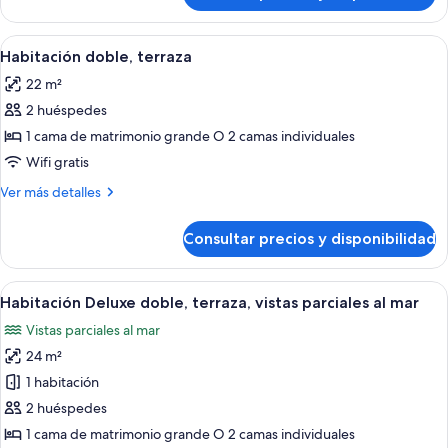
superior,
terraza,
Abrir
Habitación de hotel con una cama gran
4
vistas
Habitación doble, terraza
todas
al
22 m²
mar
las
2 huéspedes
fotos
de
1 cama de matrimonio grande O 2 camas individuales
Habitación
Wifi gratis
doble,
Más
Ver más detalles
terraza
detalles
de
Consultar precios y disponibilidad
Habitación
doble,
terraza
Abrir
Habitación de hotel con cama, una mesit
8
Habitación Deluxe doble, terraza, vistas parciales al mar
todas
Vistas parciales al mar
las
24 m²
fotos
de
1 habitación
Habitación
2 huéspedes
Deluxe
1 cama de matrimonio grande O 2 camas individuales