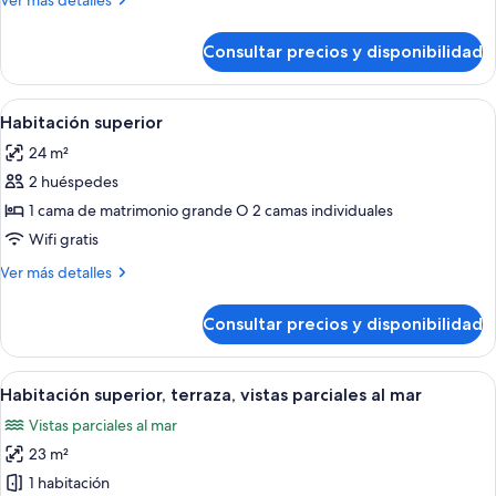
Ver más detalles
detalles
de
Consultar precios y disponibilidad
Habitación
doble
Abrir
Habitación de hotel con una cama gran
10
Habitación superior
todas
24 m²
las
2 huéspedes
fotos
de
1 cama de matrimonio grande O 2 camas individuales
Habitación
Wifi gratis
superior
Más
Ver más detalles
detalles
de
Consultar precios y disponibilidad
Habitación
superior
Abrir
Un balcón con mesa y sillas que da a u
11
Habitación superior, terraza, vistas parciales al mar
todas
Vistas parciales al mar
las
23 m²
fotos
de
1 habitación