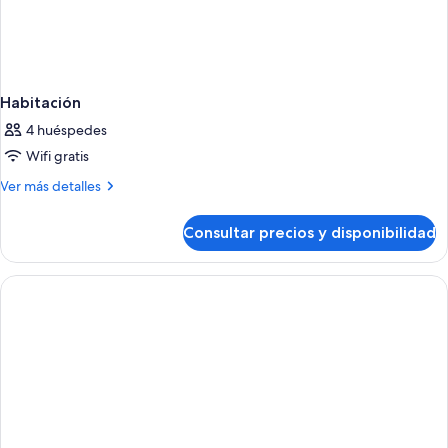
Habitación
4 huéspedes
Wifi gratis
Más
Ver más detalles
detalles
de
Consultar precios y disponibilidad
Habitación