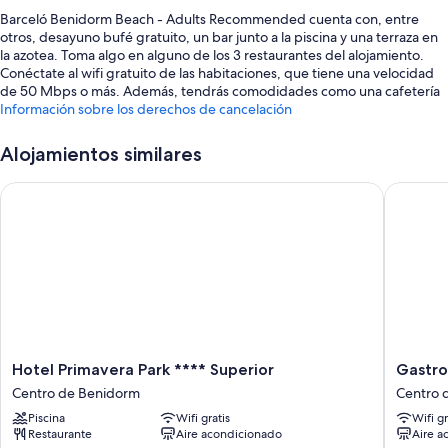
Barceló Benidorm Beach - Adults Recommended cuenta con, entre
otros, desayuno bufé gratuito, un bar junto a la piscina y una terraza en
la azotea. Toma algo en alguno de los 3 restaurantes del alojamiento.
Conéctate al wifi gratuito de las habitaciones, que tiene una velocidad
de 50 Mbps o más. Además, tendrás comodidades como una cafetería
y un servicio de lavandería.
Información sobre los derechos de cancelación
Estos son algunos otros servicios de este hotel:
Alojamientos similares
Una piscina al aire libre con tumbonas y sombrillas
Hotel Primavera Park **** Superior
Gastroho
Personal multilingüe, espacios sin humos y un servicio de recepción
las 24 horas
Muebles de exterior, una máquina expendedora y consigna de
equipaje
Asistencia turística y para la compra de entradas
Los viajeros destacan la amabilidad del personal
Características de la habitación
Hotel
Gastroh
Hotel Primavera Park **** Superior
Gastro
Las 264 habitaciones tienen características que incluyen aire
Primavera
RH
Centro de Benidorm
Centro 
acondicionado, además de ciertas comodidades adicionales, tales como
Park
Canfali
wifi gratis y cajas fuertes.
Piscina
Wifi gratis
Wifi gr
****
By
Restaurante
Aire acondicionado
Aire a
Superior
Hoteles
Además, otros de los servicios que hallarás en todas las habitaciones