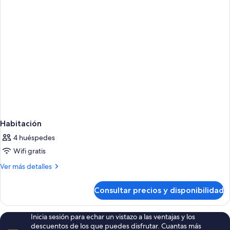
Habitación
4 huéspedes
Wifi gratis
Más
Ver más detalles
detalles
de
Consultar precios y disponibilidad
Habitación
Inicia sesión para echar un vistazo a las ventajas y los
descuentos de los que puedes disfrutar. Cuantas más