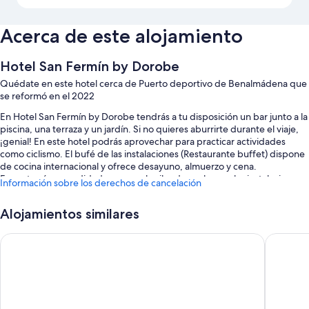
Acerca de este alojamiento
Hotel San Fermín by Dorobe
Quédate en este hotel cerca de Puerto deportivo de Benalmádena que
se reformó en el 2022
En Hotel San Fermín by Dorobe tendrás a tu disposición un bar junto a la
piscina, una terraza y un jardín. Si no quieres aburrirte durante el viaje,
¡genial! En este hotel podrás aprovechar para practicar actividades
como ciclismo. El bufé de las instalaciones (Restaurante buffet) dispone
de cocina internacional y ofrece desayuno, almuerzo y cena.
Encontrarás comodidades como alquiler de coches en las instalaciones y
Información sobre los derechos de cancelación
un bar. Además, podrás conectarte al wifi gratuito de las habitaciones.
También podrás disfrutar de otros servicios, como:
Alojamientos similares
Una piscina al aire libre y una piscina infantil, con tumbonas y
Hotel Best Siroco
Hotel B
sombrillas
Desayuno bufé (de pago), bicicletas de alquiler y aparcamiento (de
pago)
Un ascensor, una mesa de billar y un servicio de recepción las 24
horas