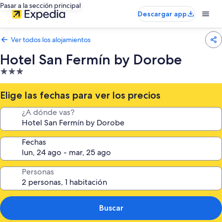
Pasar a la sección principal
Descargar app
Ver todos los alojamientos
Hotel San Fermín by Dorobe
Alojamiento
de
3.0 estrellas
Elige las fechas para ver los precios
¿A dónde vas?
Fechas
Personas
Buscar