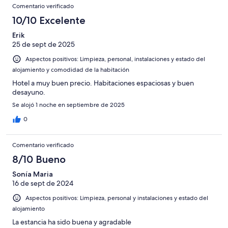
Comentarios
-
puntuación
692
8
Comentario verificado
una
Excelente
de
con
-
puntuación
10/10 Excelente
6
una
Bueno
de
-
puntuación
Erik
4
Normal
25 de sept de 2025
de
-
2
Aspectos positivos: Limpieza, personal, instalaciones y estado del
Mediocre
-
alojamiento y comodidad de la habitación
Horrible
Hotel a muy buen precio. Habitaciones espaciosas y buen
desayuno.
Se alojó 1 noche en septiembre de 2025
0
Comentario verificado
8/10 Bueno
Sonía Maria
16 de sept de 2024
Aspectos positivos: Limpieza, personal y instalaciones y estado del
alojamiento
La estancia ha sido buena y agradable