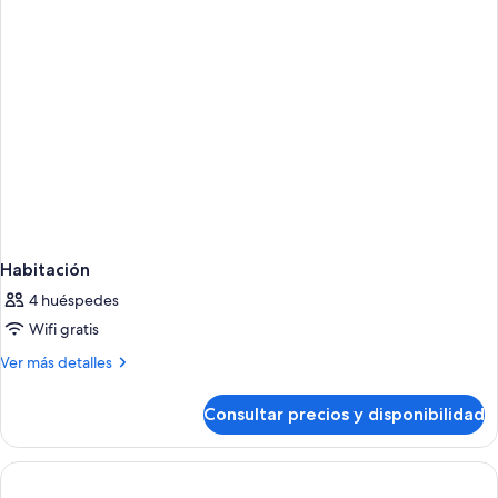
Habitación
4 huéspedes
Wifi gratis
Más
Ver más detalles
detalles
de
Consultar precios y disponibilidad
Habitación