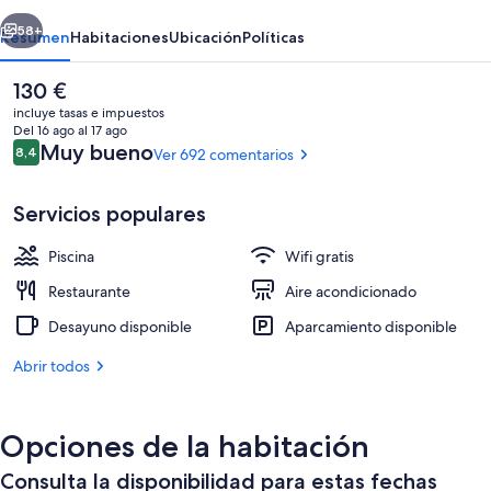
by
erior
Siguiente
Dorobe
58+
Resumen
Habitaciones
Ubicación
Políticas
El
130 €
precio
incluye tasas e impuestos
actual
Del 16 ago al 17 ago
es
Comentarios
Muy bueno
8,4
Ver 692 comentarios
8,4 de 10
de
130 €
Servicios populares
Piscina
Wifi gratis
Una piscina al aire libre, sombrillas, t
Restaurante
Aire acondicionado
Desayuno disponible
Aparcamiento disponible
Abrir todos
Opciones de la habitación
Consulta la disponibilidad para estas fechas