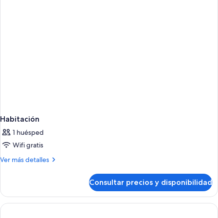
uso
a
individual,
la
balcón,
piscina
vistas
a
la
piscina
Habitación
1 huésped
Wifi gratis
Más
Ver más detalles
detalles
de
Consultar precios y disponibilidad
Habitación