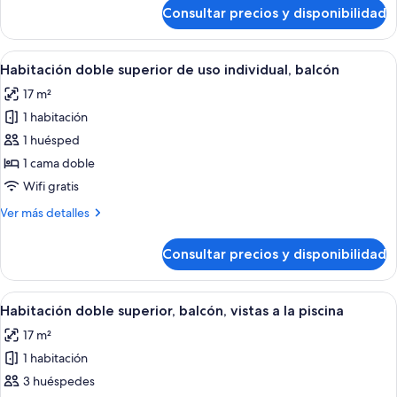
de
Consultar precios y disponibilidad
Habitación
doble
superior,
Abrir
Habitación de hotel con cama, mesita d
10
balcón
Habitación doble superior de uso individual, balcón
todas
17 m²
las
1 habitación
fotos
de
1 huésped
Habitación
1 cama doble
doble
Wifi gratis
superior
Más
Ver más detalles
de
detalles
uso
de
Consultar precios y disponibilidad
Habitación
individual,
doble
balcón
superior
Abrir
Habitación de hotel con cama, mesita d
10
de
Habitación doble superior, balcón, vistas a la piscina
todas
uso
17 m²
individual,
las
balcón
1 habitación
fotos
de
3 huéspedes