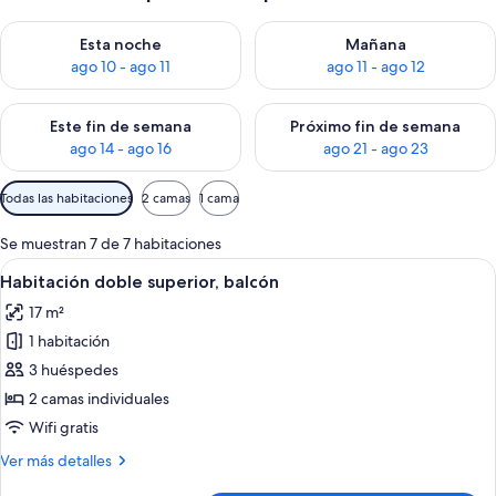
Consulta la disponibilidad para esta noche, ago 10 - ago 11
Consulta la disponibilidad par
Esta noche
Mañana
ago 10 - ago 11
ago 11 - ago 12
Consulta la disponibilidad para este fin de semana, ago 14 - a
Consulta la disponibilidad par
Este fin de semana
Próximo fin de semana
ago 14 - ago 16
ago 21 - ago 23
Filtros
Todas las habitaciones
2 camas
1 cama
disponibles
para
Se muestran 7 de 7 habitaciones
las
Abrir
Habitación de hotel con cama, mesita d
10
Habitación doble superior, balcón
habitaciones
todas
17 m²
las
1 habitación
fotos
de
3 huéspedes
Habitación
2 camas individuales
doble
Wifi gratis
superior,
Más
Ver más detalles
balcón
detalles