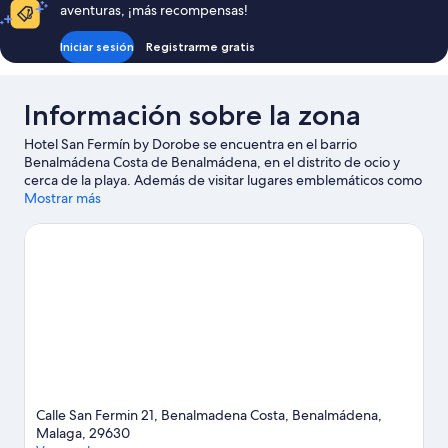
aventuras, ¡más recompensas!
Iniciar sesión
Registrarme gratis
Información sobre la zona
Hotel San Fermín by Dorobe se encuentra en el barrio
Benalmádena Costa de Benalmádena, en el distrito de ocio y
cerca de la playa. Además de visitar lugares emblemáticos como
Catedral de Málaga y Alcazaba de Málaga, puedes darle un
Mostrar más
toque más activo a tus vacaciones en Puerto deportivo de
Benalmádena y Puerto de Málaga. ¿Te apetece disfrutar de un
evento especial? Puedes consultar el calendario de Palacio de
deportes José María Martín Carpena o Auditorio municipal
Cortijo de Torres. Descubre todas las actividades acuáticas que
podrás hacer en la zona, como kayak o submarinismo; además,
tendrás ocasión de disfrutar de la naturaleza al aire libre con
opciones tan variadas como el ciclismo de montaña o las rutas a
pie o en bicicleta.
Ver guía de viaje de Benalmádena
Calle San Fermin 21, Benalmadena Costa, Benalmádena,
Malaga, 29630