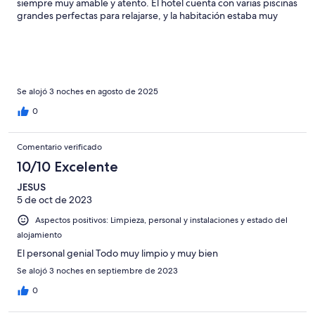
siempre muy amable y atento. El hotel cuenta con varias piscinas
grandes perfectas para relajarse, y la habitación estaba muy
cómoda y bien cuidada. La ubicación es ideal: a solo 10 minutos
andando de la playa y muy cerca de comercios y
supermercados. Sin duda, volveríamos a repetir.
Se alojó 3 noches en agosto de 2025
0
Comentario verificado
10/10 Excelente
JESUS
5 de oct de 2023
Aspectos positivos: Limpieza, personal y instalaciones y estado del
alojamiento
El personal genial Todo muy limpio y muy bien
Se alojó 3 noches en septiembre de 2023
0