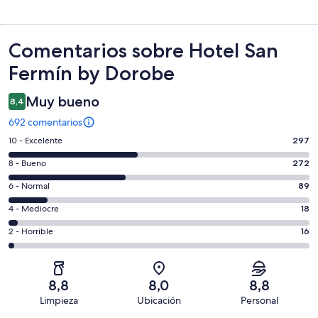
Comentarios
Comentarios sobre Hotel San
Fermín by Dorobe
Muy bueno
8,4
692 comentarios
297
10 - Excelente
297
comentarios
272
8 - Bueno
272
de
comentarios
un
89
6 - Normal
89
de
total
comentarios
un
18
4 - Mediocre
18
de
de
total
comentarios
692
un
16
2 - Horrible
16
de
de
con
total
comentarios
692
un
una
de
de
con
total
puntuación
692
un
una
de
8,8
8,0
8,8
de
con
total
puntuación
692
Limpieza
Ubicación
Personal
10
una
de
de
con