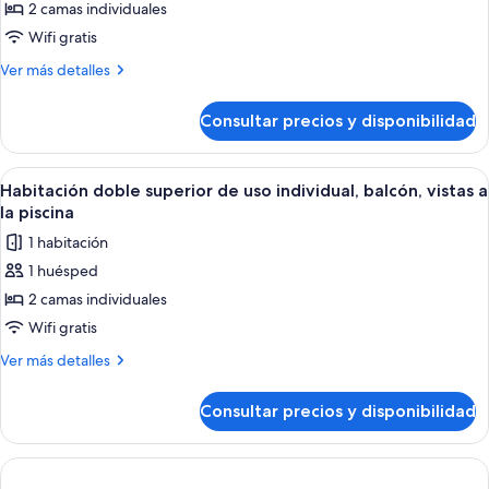
Habitación
2 camas individuales
doble
Wifi gratis
superior,
Más
Ver más detalles
balcón,
detalles
vistas
de
Consultar precios y disponibilidad
Habitación
a
doble
la
superior,
Abrir
Habitación de hotel con cama, mesita d
piscina
10
balcón,
Habitación doble superior de uso individual, balcón, vistas a
todas
vistas
la piscina
a
las
1 habitación
la
fotos
piscina
1 huésped
de
2 camas individuales
Habitación
doble
Wifi gratis
superior
Más
Ver más detalles
de
detalles
de
uso
Consultar precios y disponibilidad
Habitación
individual,
doble
balcón,
superior
vistas
de