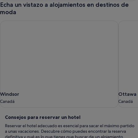
Echa un vistazo a alojamientos en destinos de
moda
Windsor
Ottawa
Windsor
Ottawa
Windsor
Ottawa
Canadá
Canadá
Canadá
Canadá
Consejos
Consejos para reservar un hotel
para
Reservar el hotel adecuado es esencial para sacar el máximo partido
reservar
a unas vacaciones. Descubre cómo puedes encontrar la reserva
un
definitiva y qué es lo que tienes que buscar de un alojamiento.