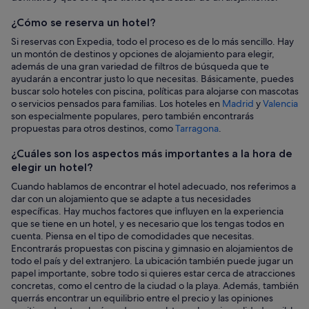
hotel
¿Cómo se reserva un hotel?
Si reservas con Expedia, todo el proceso es de lo más sencillo. Hay
un montón de destinos y opciones de alojamiento para elegir,
además de una gran variedad de filtros de búsqueda que te
ayudarán a encontrar justo lo que necesitas. Básicamente, puedes
buscar solo hoteles con piscina, políticas para alojarse con mascotas
o servicios pensados para familias. Los hoteles en
Madrid
y
Valencia
son especialmente populares, pero también encontrarás
propuestas para otros destinos, como
Tarragona
.
¿Cuáles son los aspectos más importantes a la hora de
elegir un hotel?
Cuando hablamos de encontrar el hotel adecuado, nos referimos a
dar con un alojamiento que se adapte a tus necesidades
específicas. Hay muchos factores que influyen en la experiencia
que se tiene en un hotel, y es necesario que los tengas todos en
cuenta. Piensa en el tipo de comodidades que necesitas.
Encontrarás propuestas con piscina y gimnasio en alojamientos de
todo el país y del extranjero. La ubicación también puede jugar un
papel importante, sobre todo si quieres estar cerca de atracciones
concretas, como el centro de la ciudad o la playa. Además, también
querrás encontrar un equilibrio entre el precio y las opiniones