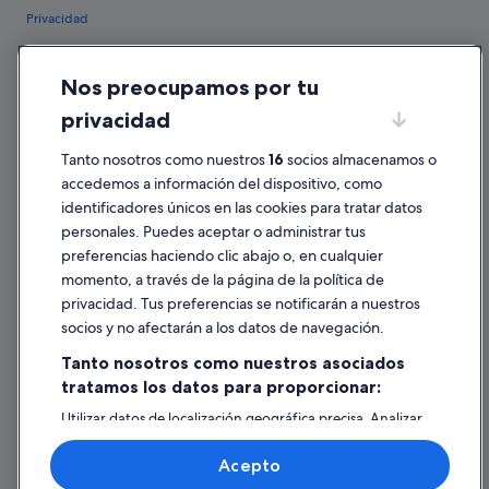
Privacidad
Cookies
Nos preocupamos por tu
Condiciones de uso
privacidad
Información legal/contacto
Pautas sobre el contenido y cómo denunciar contenido
Tanto nosotros como nuestros
16
socios almacenamos o
accedemos a información del dispositivo, como
identificadores únicos en las cookies para tratar datos
Ayuda
personales. Puedes aceptar o administrar tus
Ayuda
preferencias haciendo clic abajo o, en cualquier
momento, a través de la página de la política de
Cancelar un vuelo
privacidad. Tus preferencias se notificarán a nuestros
Cancelar una reserva de hotel o de un alquiler vacacional
socios y no afectarán a los datos de navegación.
Plazos de reembolso
Tanto nosotros como nuestros asociados
tratamos los datos para proporcionar:
Utilizar un cupón de Expedia
Utilizar datos de localización geográfica precisa. Analizar
Documentos para viajes internacionales
activamente las características del dispositivo para su
identificación. Almacenar la información en un dispositivo
Acepto
y/o acceder a ella. Publicidad y contenido personalizados,