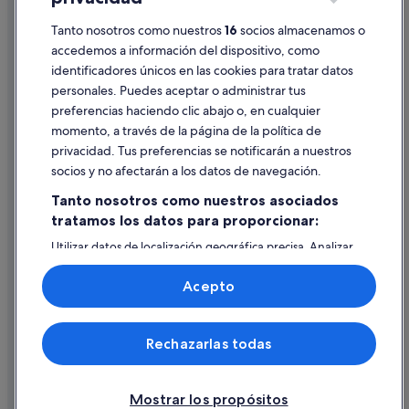
Información legal/contacto
Tanto nosotros como nuestros
16
socios almacenamos o
Pautas sobre el contenido y cómo denunciar contenido
accedemos a información del dispositivo, como
identificadores únicos en las cookies para tratar datos
Ayuda
personales. Puedes aceptar o administrar tus
Ayuda
preferencias haciendo clic abajo o, en cualquier
momento, a través de la página de la política de
Cancelar un vuelo
privacidad. Tus preferencias se notificarán a nuestros
Cancelar una reserva de hotel o de un alquiler vacacional
socios y no afectarán a los datos de navegación.
Plazos de reembolso
Tanto nosotros como nuestros asociados
tratamos los datos para proporcionar:
Utilizar un cupón de Expedia
Utilizar datos de localización geográfica precisa. Analizar
Documentos para viajes internacionales
activamente las características del dispositivo para su
identificación. Almacenar la información en un dispositivo
Acepto
y/o acceder a ella. Publicidad y contenido personalizados,
medición de publicidad y contenido, investigación de
audiencia y desarrollo de servicios.
© 2026 Expedia, Inc., una empresa de Expedia Group. Todos los
Rechazarlas todas
Lista de asociados (proveedores)
derechos reservados. Expedia y el logotipo de Expedia son marcas
comerciales o marcas comerciales registradas de Expedia, Inc.
Vacationspot, S.L., Agencia de Viajes, I-AV-0000631.3.
Mostrar los propósitos