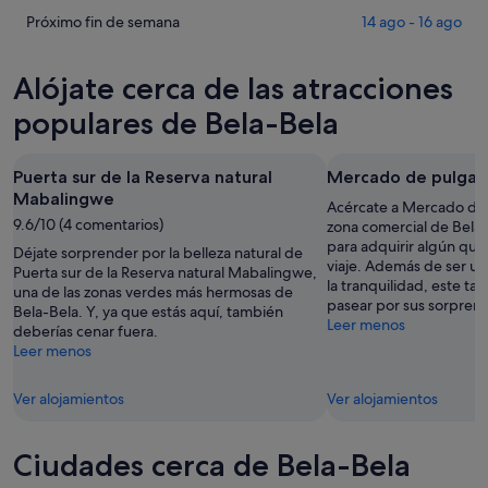
para
Bela-
precios
Comprueba
Próximo fin de semana
14 ago - 16 ago
esta
Bela
en
los
noche,
para
Bela-
precios
Alójate cerca de las atracciones
6
mañana
Bela
en
ago
por
para
Bela-
populares de Bela-Bela
-
la
este
Bela
7
noche,
fin
para
Puerta sur de la Reserva natural
Mercado de pulgas 
ago
7
de
el
Mabalingwe
ago
semana,
próximo
Acércate a Mercado de p
9.6/10 (4 comentarios)
-
7
fin
zona comercial de Bela
para adquirir algún que
8
ago
de
Déjate sorprender por la belleza natural de
viaje. Además de ser un
ago
-
Puerta sur de la Reserva natural Mabalingwe,
semana,
la tranquilidad, este t
una de las zonas verdes más hermosas de
9
14
pasear por sus sorprend
Bela-Bela. Y, ya que estás aquí, también
ago
ago
Leer menos
deberías cenar fuera.
-
Leer menos
16
ago
Ver alojamientos
Ver alojamientos
Ciudades cerca de Bela-Bela