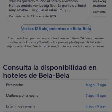
ago
"Nos ha gustado mucho el hotel y el entorno .
an exception
Hemos podido ver los big five . La gente del hotel
al
experience 
muy amable . Los guías el safari , muy
us close en
8
Comentario de
profesionales y amables . La comida muy buena
enjoyed a s
ago
Comentario del 21 de ene de 2019
.Nos ha gustado mucho"
us, and woke
morning, mo
Ver los 125 alojamientos en Bela-Bela
Precio más bajo por noche encontrado en las últimas 24 horas para una
estancia de 1 noche y 2 adultos. Los precios y la disponibilidad están
sujetos a cambios. Pueden aplicarse términos y condiciones adicionales.
Consulta la disponibilidad en
hoteles de Bela-Bela
Comprueba
Esta noche
6 ago - 7 ago
los
precios
Comprueba
Mañana por la noche
7 ago - 8 ago
en
los
Bela-
precios
Comprueba
Este fin de semana
7 ago - 9 ago
Bela
en
los