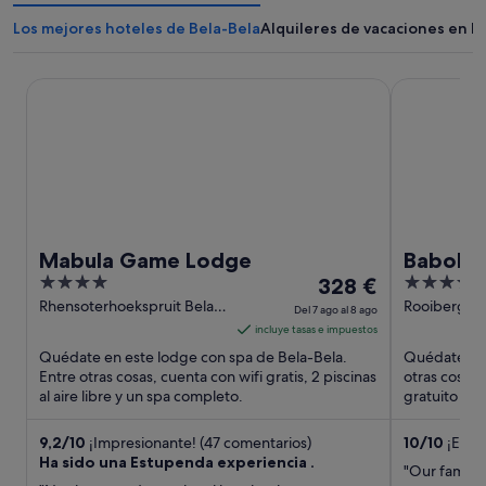
Los mejores hoteles de Bela-Bela
Alquileres de vacaciones en B
Mabula Game Lodge
Babohi at 
Mabula Game Lodge
Babohi 
4
El
5
328 €
Reserv
out
precio
out
Rhensoterhoekspruit Bela-
Rooiberg Ro
Del 7 ago al 8 ago
Bela Limpopo
Limpopo
of
es
of
incluye tasas e impuestos
5
de
5
Quédate en este lodge con spa de Bela-Bela.
Quédate en e
328 €
Entre otras cosas, cuenta con wifi gratis, 2 piscinas
otras cosas,
al aire libre y un spa completo.
por
gratuito y u
turísticas po
noche
del
9,2
/
10
¡Impresionante! (47 comentarios)
10
/
10
¡Excep
Ha sido una Estupenda experiencia .
7
"Our family 