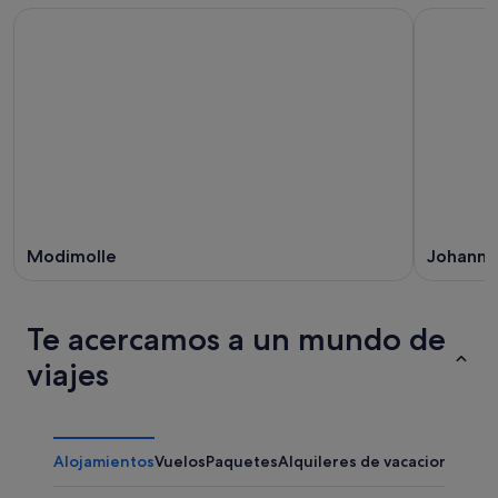
Modimolle
Johanne
Te acercamos a un mundo de
viajes
Alojamientos
Vuelos
Paquetes
Alquileres de vacaciones