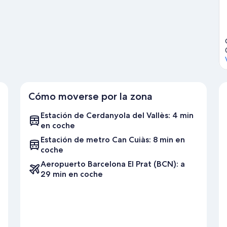
a.
Ver guía de viaje de Barberà del Vallès
Cómo moverse por la zona
Estación de Cerdanyola del Vallès: 4 min
en coche
Estación de metro Can Cuiàs: 8 min en
coche
Aeropuerto Barcelona El Prat (BCN): a
29 min en coche