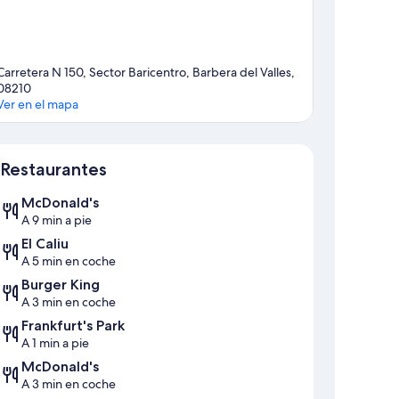
Carretera N 150, Sector Baricentro, Barbera del Valles,
08210
Ver en el mapa
Mapa
Restaurantes
McDonald's
A 9 min a pie
El Caliu
A 5 min en coche
Burger King
A 3 min en coche
Frankfurt's Park
A 1 min a pie
McDonald's
A 3 min en coche