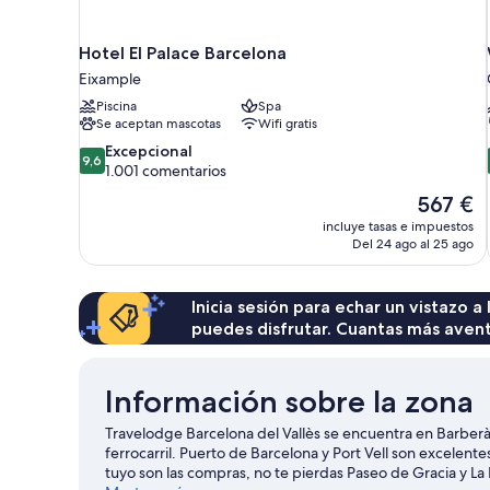
Hotel El Palace Barcelona
Eixample
Piscina
Spa
Se aceptan mascotas
Wifi gratis
9.6
Excepcional
9,6
sobre
1.001 comentarios
10,
El
567 €
Excepcional,
precio
incluye tasas e impuestos
1.001 comentarios
actual
Del 24 ago al 25 ago
es
de
567 €
Inicia sesión para echar un vistazo a
puedes disfrutar. Cuantas más aven
Información sobre la zona
Travelodge Barcelona del Vallès se encuentra en Barberà d
ferrocarril. Puerto de Barcelona y Port Vell son excelent
tuyo son las compras, no te pierdas Paseo de Gracia y L