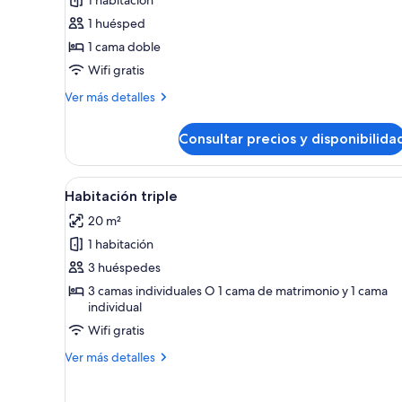
1 habitación
Habitación
1 huésped
doble
1 cama doble
de
Wifi gratis
uso
individual
Más
Ver más detalles
detalles
de
Consultar precios y disponibilida
Habitación
doble
de
Abrir
Habitación de hotel con dos ca
14
uso
Habitación triple
todas
individual
20 m²
las
1 habitación
fotos
de
3 huéspedes
Habitación
3 camas individuales O 1 cama de matrimonio y 1 cama
individual
triple
Wifi gratis
Más
Ver más detalles
detalles
de