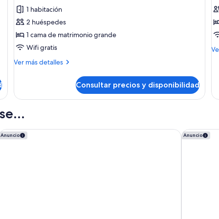
1 habitación
2 huéspedes
1 cama de matrimonio grande
Wifi gratis
M
Ve
de
Más
Ver más detalles
de
detalles
Do
de
R
d
Consultar precios y disponibilidad
Habitación
e...
WITTMORE HOTEL - Adults Only
ME Barcel
Anuncio
Anuncio