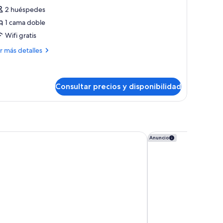
2 huéspedes
1 cama doble
Wifi gratis
ás
r más detalles
talles
uble
oom
Consultar precios y disponibilidad
ona
Torre Melina, a Gran
Anuncio