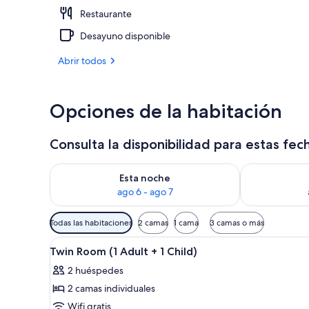
Restaurante
Terraza o pat
Desayuno disponible
Abrir todos
Opciones de la habitación
Consulta la disponibilidad para estas fec
Consulta la disponibilidad para esta noche, ago 6 - 
Consulta la d
Esta noche
ago 6 - ago 7
Filtros
Todas las habitaciones
2 camas
1 cama
3 camas o más
disponibles
Abrir
Habitación de hotel con dos cam
para
2
Twin Room (1 Adult + 1 Child)
todas
las
2 huéspedes
las
habitaciones
2 camas individuales
fotos
de
Wifi gratis