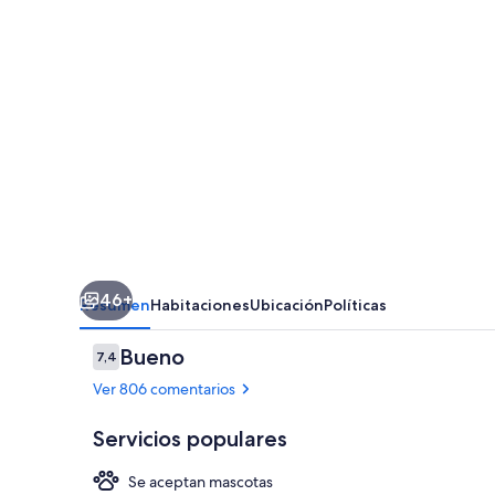
Vallès
46+
Resumen
Habitaciones
Ubicación
Políticas
Comentarios
Bueno
7,4
7,4 de 10
Ver 806 comentarios
Servicios populares
Se aceptan mascotas