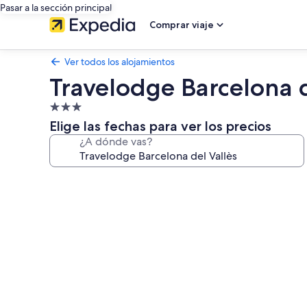
Pasar a la sección principal
Comprar viaje
Ver todos los alojamientos
Travelodge Barcelona d
Alojamiento
de
Elige las fechas para ver los precios
3.0 estrellas
¿A dónde vas?
Galería
de
imágenes
de
Travelodge
Barcelona
del