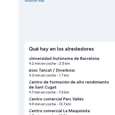
buscar el calendario de Camp Nou o Circuito de Cataluñ
Mostrar más
Qué hay en los alrededores
Universidad Autónoma de Barcelona
A 2 min en coche
- 2.5 km
Bosc Tancat / Diverbosc
A 3 min en coche
- 1.7 km
Centro de formación de alto rendimiento
de Sant Cugat
A 7 min en coche
- 7.6 km
Centro comercial Parc Vallès
A 9 min en coche
- 13.7 km
Centro comercial La Maquinista