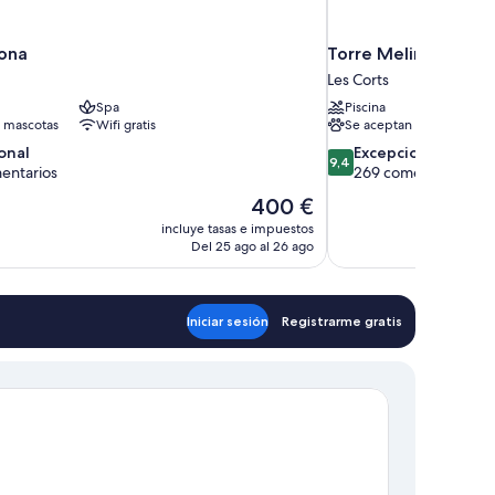
ona
Torre Melina, a Gra
Les Corts
Spa
Piscina
 mascotas
Wifi gratis
Se aceptan mascotas
9.4
onal
Excepcional
9,4
sobre
entarios
269 comentarios
10,
El
400 €
,
Excepcional,
precio
incluye tasas e impuestos
rios
269 comentarios
actual
Del 25 ago al 26 ago
es
de
400 €
Iniciar sesión
Registrarme gratis