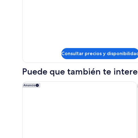
Habitación
triple
Consultar precios y disponibilida
Puede que también te interes
Hotel El Palace Barcelona
Anuncio