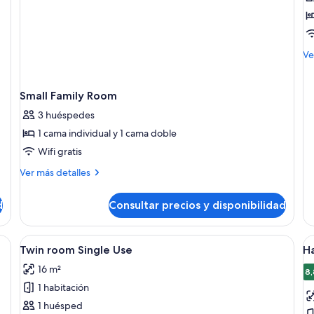
H
d
M
Ve
de
de
Ha
Small Family Room
do
3 huéspedes
1 cama individual y 1 cama doble
Wifi gratis
Más
Ver más detalles
detalles
de
d
Consultar precios y disponibilidad
Small
Family
Room
ma grande, dos mesitas de noche, un escritorio con silla y una ventana con c
Abrir
Habitación de hotel con dos camas ind
A
10
Twin room Single Use
Ha
todas
t
16 m²
las
la
8,
1 habitación
fotos
f
de
d
1 huésped