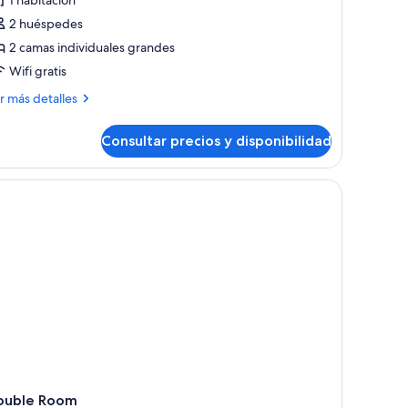
1 habitación
abitación
2 huéspedes
on
2 camas individuales grandes
Wifi gratis
amas
ndividuales
ás
r más detalles
talles
Consultar precios y disponibilidad
bitación
n
tana con cortinas.
mas
dividuales
ouble Room