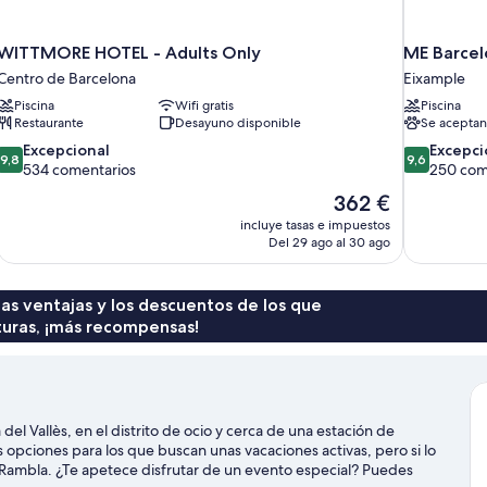
WITTMORE HOTEL - Adults Only
ME Barcel
Centro de Barcelona
Eixample
Piscina
Wifi gratis
Piscina
Restaurante
Desayuno disponible
Se aceptan
9.8
9.6
Excepcional
Excepci
9,8
9,6
sobre
sobre
534 comentarios
250 com
10,
10,
El
362 €
Excepcional,
Excepcional
precio
incluye tasas e impuestos
534 comentarios
250 comenta
actual
Del 29 ago al 30 ago
es
de
362 €
 las ventajas y los descuentos de los que
turas, ¡más recompensas!
el Vallès, en el distrito de ocio y cerca de una estación de
es opciones para los que buscan unas vacaciones activas, pero si lo
a Rambla. ¿Te apetece disfrutar de un evento especial? Puedes