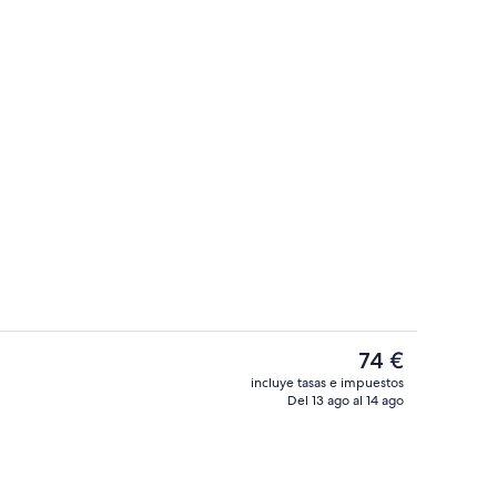
Se ofrece un desayuno bufé todos los 
El
74 €
precio
incluye tasas e impuestos
actual
Del 13 ago al 14 ago
 alojamiento - Noche
Recepción
es
de
74 €