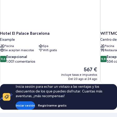
Hotel El Palace Barcelona
WITTMOR
Eixample
Centro de
Piscina
Spa
Piscina
Se aceptan mascotas
Wifi gratis
Restaura
9.6
9.8
Excepcional
Excep
9,6
9,8
sobre
sobre
1.001 comentarios
534 c
10,
10,
El
567 €
Excepcional,
Excepcion
precio
incluye tasas e impuestos
1.001 comentarios
534 comen
actual
Del 23 ago al 24 ago
es
Inicia sesión para echar un vistazo a las ventajas y los
de
descuentos de los que puedes disfrutar. Cuantas más
567 €
aventuras, ¡más recompensas!
Iniciar sesión
Registrarme gratis