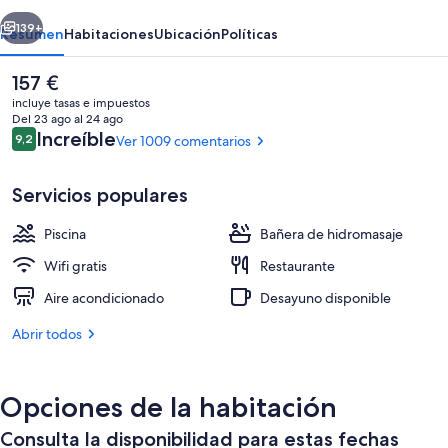
Hotel
erior
Siguiente
139+
Resumen
Habitaciones
Ubicación
Políticas
El
157 €
precio
incluye tasas e impuestos
actual
Del 23 ago al 24 ago
es
Comentarios
Increíble
9,2
Ver 1009 comentarios
9,2 de 10
de
157 €
Servicios populares
Piscina
Bañera de hidromasaje
Una piscina cubierta, una piscina al air
Wifi gratis
Restaurante
Aire acondicionado
Desayuno disponible
Abrir todos
Opciones de la habitación
Consulta la disponibilidad para estas fechas