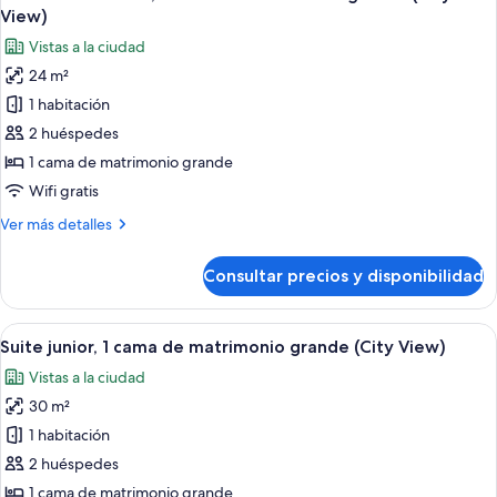
todas
(City
de
View)
matrimonio
las
View)
Vistas a la ciudad
grande
fotos
con
24 m²
de
sofá
1 habitación
Habitación
cama
(City
Deluxe,
2 huéspedes
View)
1
1 cama de matrimonio grande
cama
Wifi gratis
de
Más
Ver más detalles
matrimonio
detalles
grande
de
Consultar precios y disponibilidad
Habitación
(City
Deluxe,
View)
1
Abrir
Suite junior, 1 cama de matrimonio gran
9
cama
Suite junior, 1 cama de matrimonio grande (City View)
todas
de
Vistas a la ciudad
matrimonio
las
grande
30 m²
fotos
(City
de
1 habitación
View)
Suite
2 huéspedes
junior,
1 cama de matrimonio grande