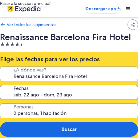
Pasar a la sección principal
Descargar app
Ver todos los alojamientos
Renaissance Barcelona Fira Hotel
Alojamiento
de
4.5 estrellas
Elige las fechas para ver los precios
¿A dónde vas?
Fechas
Personas
Buscar