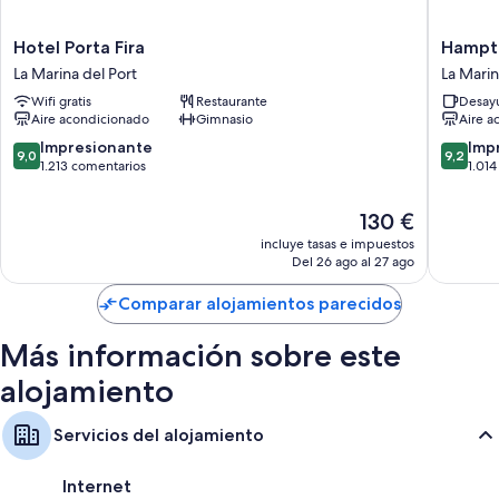
Hotel
Hampto
Hotel Porta Fira
Hampto
Porta
by
La Marina del Port
La Marin
Fira
Hilton
Wifi gratis
Restaurante
Desayu
La
Barcelo
Aire acondicionado
Gimnasio
Aire a
Marina
Fira
del
Gran
9.0
9.2
Impresionante
Imp
9,0
9,2
Port
Via
sobre
sobre
1.213 comentarios
1.01
La
10,
10,
Marina
Impresionante,
Impresi
El
130 €
del
1.213 comentarios
1.014 co
precio
incluye tasas e impuestos
Port
actual
Del 26 ago al 27 ago
es
de
Comparar alojamientos parecidos
130 €
Más información sobre este
alojamiento
Servicios del alojamiento
Internet