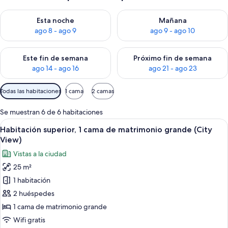
Consulta la disponibilidad para esta noche, ago 8 - ago 9
Consulta la disponibilidad pa
Esta noche
Mañana
ago 8 - ago 9
ago 9 - ago 10
Consulta la disponibilidad para este fin de semana, ago 14 - a
Consulta la disponibilidad par
Este fin de semana
Próximo fin de semana
ago 14 - ago 16
ago 21 - ago 23
Filtros
Todas las habitaciones
1 cama
2 camas
disponibles
para
Se muestran 6 de 6 habitaciones
las
Abrir
Una habitación de hotel con cama, escr
14
Habitación superior, 1 cama de matrimonio grande (City
habitaciones
todas
View)
las
Vistas a la ciudad
fotos
25 m²
de
1 habitación
Habitación
superior,
2 huéspedes
1
1 cama de matrimonio grande
cama
Wifi gratis