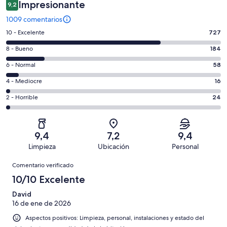
Impresionante
9,2
1009 comentarios
727
10 - Excelente
727
comentarios
184
8 - Bueno
184
de
comentarios
un
58
6 - Normal
58
de
total
comentarios
un
16
4 - Mediocre
16
de
de
total
comentarios
1009
un
24
2 - Horrible
24
de
de
con
total
comentarios
1009
un
una
de
de
con
total
puntuación
1009
un
una
de
9,4
7,2
9,4
de
con
total
puntuación
1009
Limpieza
Ubicación
Personal
10
una
de
de
con
Comentarios
-
puntuación
1009
8
Comentario verificado
una
Excelente
de
con
-
puntuación
10/10 Excelente
6
una
Bueno
de
-
puntuación
David
4
Normal
16 de ene de 2026
de
-
2
Aspectos positivos: Limpieza, personal, instalaciones y estado del
Mediocre
-