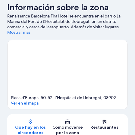
Información sobre la zona
Renaissance Barcelona Fira Hotel se encuentra en el barrio La
Marina del Port de L'Hospitalet de Llobregat, en un distrito
comercial y cerca del aeropuerto. Además de visitar lugares
emblemáticos como Plaza de Catalunya y Paseo de Gracia,
Mostrar más
podrás apreciar la belleza natural de Park Güell o Playa de La
Barceloneta. Si quieres aprovechar para ver algún partido o
evento especial durante tu estancia, consulta el calendario de
Camp Nou.
Ver guía de viaje de L'Hospitalet de Llobregat
Placa d'Europa, 50-52, L'Hospitalet de Llobregat, 08902
Ver en el mapa
Mapa
Qué hay en los
Cómo moverse
Restaurantes
alrededores
por la zona