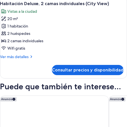
Abrir
8
camas
Habitación Deluxe, 2 camas individuales (City View)
todas
individuales
Vistas a la ciudad
(City
las
View)
20 m²
fotos
de
1 habitación
Habitación
2 huéspedes
Deluxe,
2 camas individuales
2
Wifi gratis
camas
Más
Ver más detalles
individuales
detalles
(City
de
Consultar precios y disponibilidad
View)
Habitación
Deluxe,
2
Puede que también te interese...
camas
individuales
(City
Hotel El Palace Barcelona
WITTMOR
Anuncio
Anuncio
View)