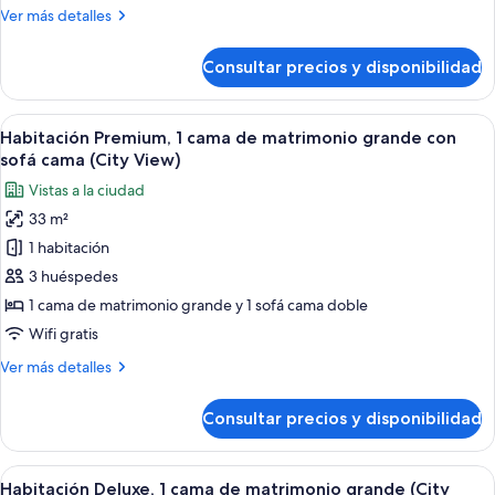
de
Más
Ver más detalles
matrimonio
detalles
grande
de
Consultar precios y disponibilidad
Habitación
(City
superior,
View)
1
Abrir
Una cama bien hecha con un libro y gaf
10
cama
Habitación Premium, 1 cama de matrimonio grande con
todas
de
sofá cama (City View)
matrimonio
las
Vistas a la ciudad
grande
fotos
(City
33 m²
de
View)
1 habitación
Habitación
Premium,
3 huéspedes
1
1 cama de matrimonio grande y 1 sofá cama doble
cama
Wifi gratis
de
Más
Ver más detalles
matrimonio
detalles
grande
de
Consultar precios y disponibilidad
Habitación
con
Premium,
sofá
1
Abrir
Una habitación de hotel moderna con 
cama
7
cama
Habitación Deluxe, 1 cama de matrimonio grande (City