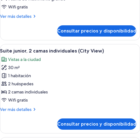
1
Wifi gratis
cama
Más
Ver más detalles
de
detalles
matrimonio
de
Consultar precios y disponibilidad
grande
Suite
junior,
(City
1
Abrir
Habitación de hotel moderna con vista 
View)
7
cama
Suite junior, 2 camas individuales (City View)
todas
de
Vistas a la ciudad
matrimonio
las
grande
30 m²
fotos
(City
de
1 habitación
View)
Suite
2 huéspedes
junior,
2 camas individuales
2
Wifi gratis
camas
Más
Ver más detalles
individuales
detalles
(City
de
Consultar precios y disponibilidad
View)
Suite
junior,
2
Un dormitorio ordenado con una cama 