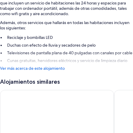
que incluyen un servicio de habitaciones las 24 horas y espacios para
trabajar con ordenador portátil, además de otras comodidades, tales
como wifi gratis y aire acondicionado.
Además, otros servicios que hallarás en todas las habitaciones incluyen
los siguientes:
Reciclaje y bombillas LED
Duchas con efecto de lluvia y secadores de pelo
Televisiones de pantalla plana de 40 pulgadas con canales por cable
Cunas gratuitas, hervidores eléctricos y servicio de limpieza diario
Ver más acerca de este alojamiento
Alojamientos similares
Hotel Porta Fira
Hampton 