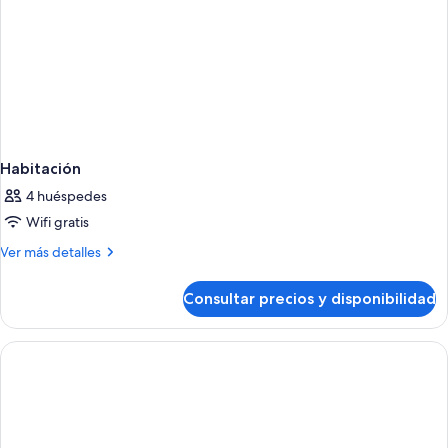
Habitación
4 huéspedes
Wifi gratis
Más
Ver más detalles
detalles
de
Consultar precios y disponibilidad
Habitación