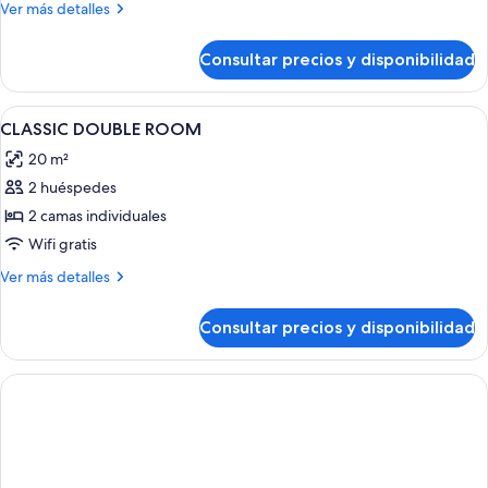
Habitación
Más
Ver más detalles
clásica
detalles
de
doble
Consultar precios y disponibilidad
Habitación
clásica
doble
Abrir
1 dormitorio, caja fuerte, escritorio
3
CLASSIC DOUBLE ROOM
todas
20 m²
las
2 huéspedes
fotos
de
2 camas individuales
CLASSIC
Wifi gratis
DOUBLE
Más
Ver más detalles
ROOM
detalles
de
Consultar precios y disponibilidad
CLASSIC
DOUBLE
ROOM