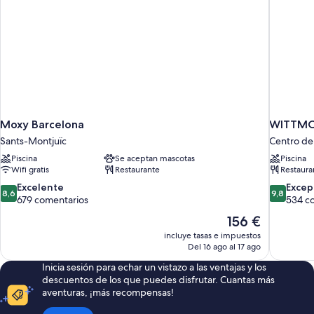
Moxy Barcelona
WITTMOR
Sants-Montjuïc
Centro de
Piscina
Se aceptan mascotas
Piscina
Wifi gratis
Restaurante
Restaura
8.6
9.8
Excelente
Excep
8,6
9,8
sobre
sobre
679 comentarios
534 c
10,
10,
El
156 €
Excelente,
Excepcion
precio
incluye tasas e impuestos
679 comentarios
534 comen
actual
Del 16 ago al 17 ago
es
Inicia sesión para echar un vistazo a las ventajas y los
de
descuentos de los que puedes disfrutar. Cuantas más
156 €
aventuras, ¡más recompensas!