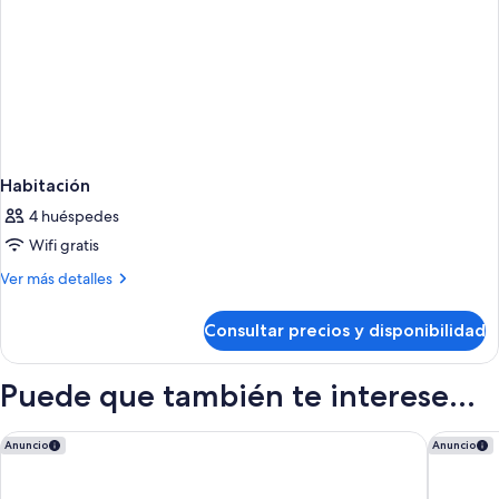
Habitación
4 huéspedes
Wifi gratis
Más
Ver más detalles
detalles
de
Consultar precios y disponibilidad
Habitación
Puede que también te interese...
Moxy Barcelona
WITTMOR
Anuncio
Anuncio