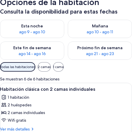
Opciones de la habitación
Consulta la disponibilidad para estas fechas
Consulta la disponibilidad para esta noche, ago 9 - ago 10
Consulta la disponibilidad par
Esta noche
Mañana
ago 9 - ago 10
ago 10 - ago 11
Consulta la disponibilidad para este fin de semana, ago 14 - a
Consulta la disponibilidad par
Este fin de semana
Próximo fin de semana
ago 14 - ago 16
ago 21 - ago 23
Filtros
Todas las habitaciones
2 camas
1 cama
disponibles
para
Se muestran 6 de 6 habitaciones
las
Abrir
Habitación clásica con 2 camas individua
5
Habitación clásica con 2 camas individuales
habitaciones
todas
1 habitación
las
2 huéspedes
fotos
de
2 camas individuales
Habitación
Wifi gratis
clásica
Más
Ver más detalles