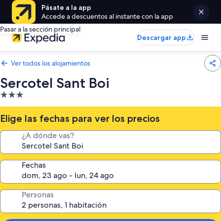
Pásate a la app
Accede a descuentos al instante con la app
Pasar a la sección principal
Descargar app
Ver todos los alojamientos
Sercotel Sant Boi
Alojamiento
de
3.0 estrellas
Elige las fechas para ver los precios
¿A dónde vas?
Fechas
Personas