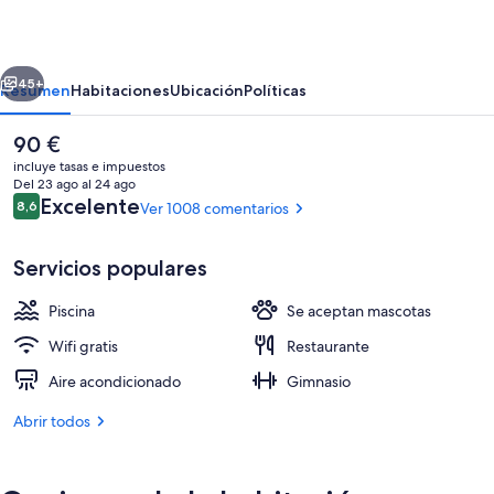
Boi
erior
Siguiente
45+
Resumen
Habitaciones
Ubicación
Políticas
El
90 €
precio
incluye tasas e impuestos
actual
Del 23 ago al 24 ago
es
Comentarios
Excelente
8,6
Ver 1008 comentarios
8,6 de 10
de
90 €
Servicios populares
Piscina
Se aceptan mascotas
Fachada del alojamiento
Wifi gratis
Restaurante
Aire acondicionado
Gimnasio
Abrir todos