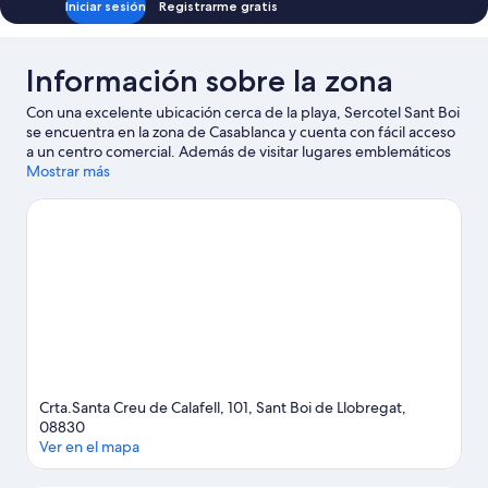
Iniciar sesión
Registrarme gratis
Información sobre la zona
Con una excelente ubicación cerca de la playa, Sercotel Sant Boi
se encuentra en la zona de Casablanca y cuenta con fácil acceso
a un centro comercial. Además de visitar lugares emblemáticos
como Catedral de Barcelona y Casa Batlló, podrás apreciar la
Mostrar más
belleza natural de Playa de Castelldefels o Playa de La
Barceloneta. ¿Te apetece disfrutar de un evento especial?
Puedes consultar el calendario de Camp Nou o Estadio R.C.D.
Espanyol.
Ver guía de viaje de Sant Boi de Llobregat
Crta.Santa Creu de Calafell, 101, Sant Boi de Llobregat,
08830
Ver en el mapa
Mapa