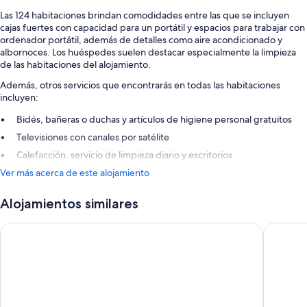
Las 124 habitaciones brindan comodidades entre las que se incluyen
cajas fuertes con capacidad para un portátil y espacios para trabajar con
ordenador portátil, además de detalles como aire acondicionado y
albornoces. Los huéspedes suelen destacar especialmente la limpieza
de las habitaciones del alojamiento.
Además, otros servicios que encontrarás en todas las habitaciones
incluyen:
Bidés, bañeras o duchas y artículos de higiene personal gratuitos
Televisiones con canales por satélite
Calefacción, servicio de limpieza diario y escritorios
Ver más acerca de este alojamiento
Alojamientos similares
ibis Barcelona Aeropuerto Viladecans
Hotel El 