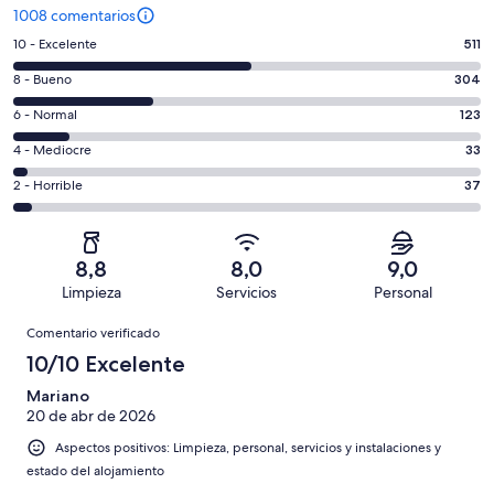
1008 comentarios
511
10 - Excelente
511
comentarios
304
8 - Bueno
304
de
comentarios
un
123
6 - Normal
123
de
total
comentarios
un
33
4 - Mediocre
33
de
de
total
comentarios
1008
un
37
2 - Horrible
37
de
de
con
total
comentarios
1008
un
una
de
de
con
total
puntuación
1008
un
una
de
8,8
8,0
9,0
de
con
total
puntuación
1008
Limpieza
Servicios
Personal
10
una
de
de
con
Comentarios
-
puntuación
1008
8
Comentario verificado
una
Excelente
de
con
-
puntuación
10/10 Excelente
6
una
Bueno
de
-
puntuación
Mariano
4
Normal
20 de abr de 2026
de
-
2
Aspectos positivos: Limpieza, personal, servicios y instalaciones y
Mediocre
-
estado del alojamiento
Horrible