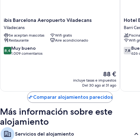
ibis
Hotel
ibis Barcelona Aeropuerto Viladecans
Hotel E
Barcelona
El
Viladecans
Barri Ce
Aeropuerto
Castell
Se aceptan mascotas
Wifi gratis
Piscin
Viladecans
Barri
Restaurante
Aire acondicionado
Wifi gr
Viladecans
Centre
8.4
7.8
Muy bueno
Bue
8,4
7,8
sobre
sobre
1.009 comentarios
626 
10,
10,
Muy
Bueno,
bueno,
626 com
El
88 €
1.009 comentarios
precio
incluye tasas e impuestos
actual
Del 30 ago al 31 ago
es
de
Comparar alojamientos parecidos
88 €
Más información sobre este
alojamiento
Servicios del alojamiento