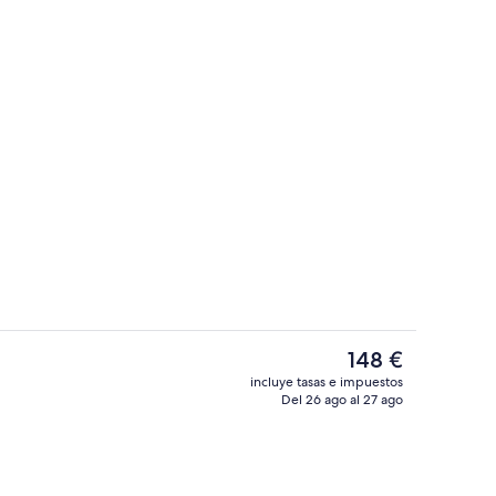
 desayuno bufé todos los días (por un coste adicional)
Bar (en el alojamiento)
El
148 €
precio
incluye tasas e impuestos
actual
Del 26 ago al 27 ago
ojamiento)
Entrada al alojamiento
es
de
148 €