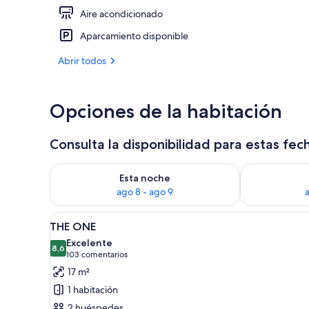
Aire acondicionado
Terraza o pat
Aparcamiento disponible
Abrir todos
Opciones de la habitación
Consulta la disponibilidad para estas fec
Consulta la disponibilidad para esta noche, ago 8 - 
Consulta la d
Esta noche
ago 8 - ago 9
Abrir
Una cama bien tendida con alm
7
THE ONE
todas
Excelente
las
8,6
8,6 de 10
(103 comentarios)
103 comentarios
fotos
17 m²
de
1 habitación
THE
2 huéspedes