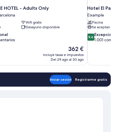
 HOTEL - Adults Only
Hotel El Palace Barc
arcelona
Eixample
Wifi gratis
Piscina
e
Desayuno disponible
Se aceptan mascotas
9.6
onal
Excepcional
9,6
sobre
entarios
1.001 comentarios
10,
El
362 €
,
Excepcional,
precio
incluye tasas e impuestos
rios
1.001 comentarios
actual
Del 29 ago al 30 ago
es
de
362 €
Iniciar sesión
Registrarme gratis