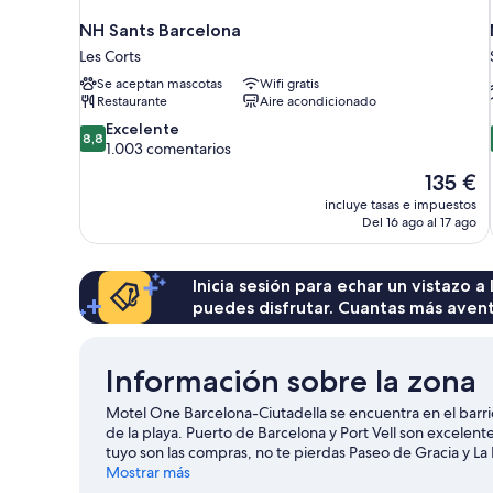
NH Sants Barcelona
Les Corts
Se aceptan mascotas
Wifi gratis
Restaurante
Aire acondicionado
8.8
Excelente
8,8
sobre
1.003 comentarios
10,
El
135 €
Excelente,
precio
incluye tasas e impuestos
1.003 comentarios
actual
Del 16 ago al 17 ago
es
de
135 €
Inicia sesión para echar un vistazo a
puedes disfrutar. Cuantas más aven
Información sobre la zona
Motel One Barcelona-Ciutadella se encuentra en el barri
de la playa. Puerto de Barcelona y Port Vell son excelent
tuyo son las compras, no te pierdas Paseo de Gracia y L
consultar el calendario de Camp Nou o Parque del Fòru
Mostrar más