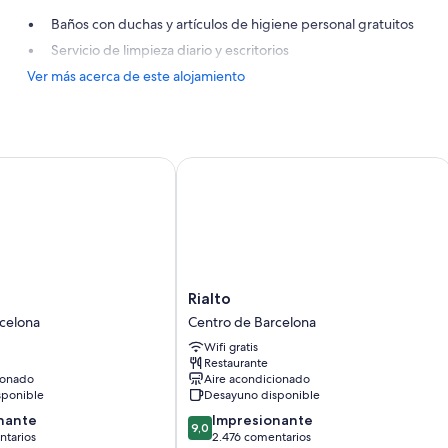
Baños con duchas y artículos de higiene personal gratuitos
Servicio de limpieza diario y escritorios
Ver más acerca de este alojamiento
Rialto
Rialto
Rialto
Centro
celona
Centro de Barcelona
de
Wifi gratis
Barcelona
Restaurante
ionado
Aire acondicionado
sponible
Desayuno disponible
9.0
nante
Impresionante
9,0
sobre
ntarios
2.476 comentarios