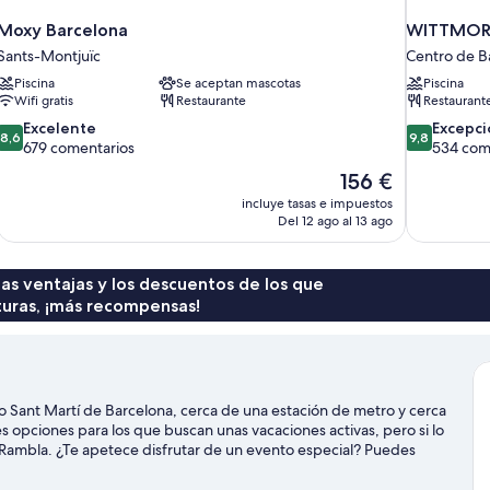
Moxy Barcelona
WITTMORE
Sants-Montjuïc
Centro de B
Piscina
Se aceptan mascotas
Piscina
Wifi gratis
Restaurante
Restaurant
8.6
9.8
Excelente
Excepci
8,6
9,8
sobre
sobre
679 comentarios
534 com
10,
10,
El
156 €
Excelente,
Excepcional
precio
incluye tasas e impuestos
679 comentarios
534 comenta
actual
Del 12 ago al 13 ago
es
de
156 €
 las ventajas y los descuentos de los que
turas, ¡más recompensas!
o Sant Martí de Barcelona, cerca de una estación de metro y cerca
es opciones para los que buscan unas vacaciones activas, pero si lo
a Rambla. ¿Te apetece disfrutar de un evento especial? Puedes
m.
Ver guía de viaje de Barcelona