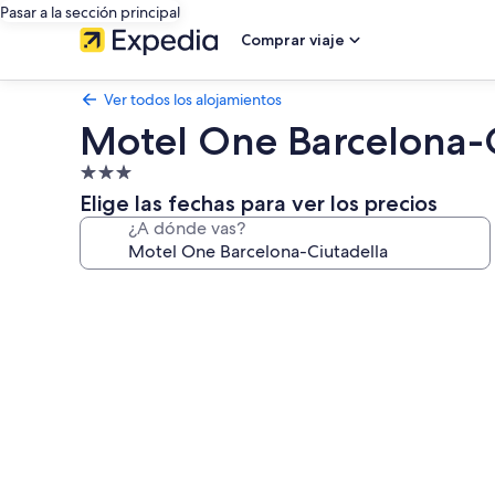
Pasar a la sección principal
Comprar viaje
Ver todos los alojamientos
Motel One Barcelona-C
Alojamiento
de
Elige las fechas para ver los precios
3.0 estrellas
¿A dónde vas?
Galería
de
imágenes
de
Motel
One
Barcelona-