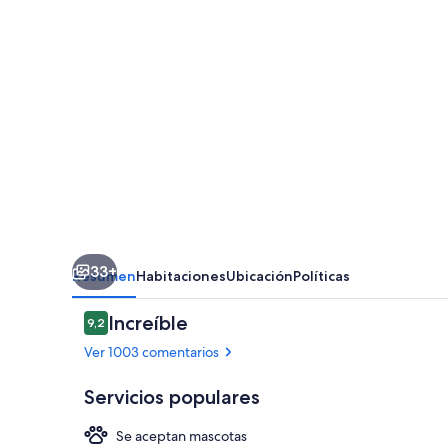
Ciutadella
33+
Resumen
Habitaciones
Ubicación
Políticas
Comentarios
Increíble
9,2
9,2 de 10
Ver 1003 comentarios
Servicios populares
Se aceptan mascotas