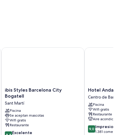
ibis Styles Barcelona City Bogatell
Hotel Andante Drassan
ibis
Hotel
ibis Styles Barcelona City
Hotel Andante Dras
Styles
Andante
Bogatell
Centro de Barcelona
Barcelona
Drassanes
Sant Martí
Piscina
City
Centro
Wifi gratis
Bogatell
Piscina
de
Restaurante
Se aceptan mascotas
Sant
Barcelona
Aire acondicionado
Wifi gratis
Martí
Restaurante
9.0
Impresionante
9,0
sobre
1.381 comentarios
8.8
Excelente
8,8