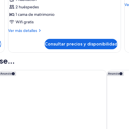
ONE
O
M
Ve
2 huéspedes
with
w
de
1 cama de matrimonio
view
t
de
T
Wifi gratis
O
Más
wi
Ver más detalles
detalles
te
de
d
Consultar precios y disponibilidad
THE
ONE
with
e...
view
Moxy Barcelona
WITTMORE 
Anuncio
Anuncio