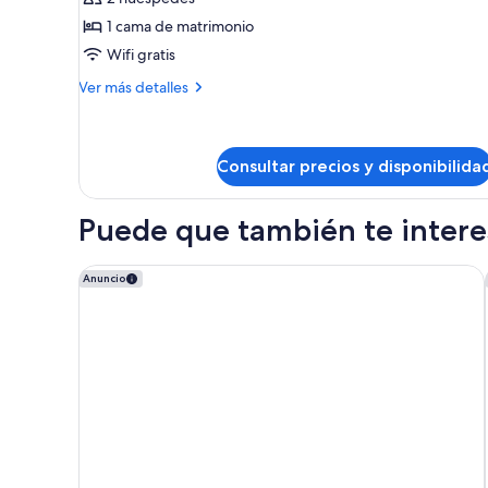
ONE
1 cama de matrimonio
Wifi gratis
Más
Ver más detalles
detalles
de
THE
ONE
Consultar precios y disponibilida
Puede que también te interes
NH Sants Barcelona
Anuncio