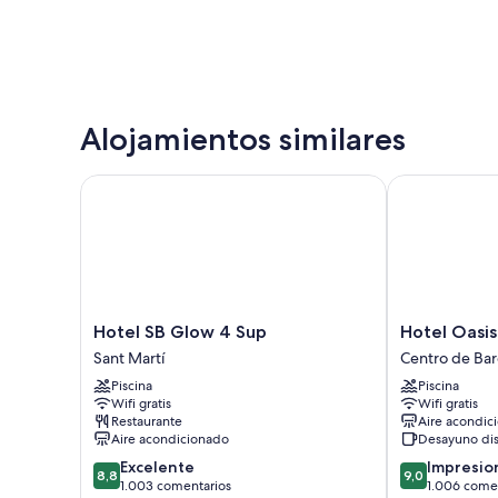
Alojamientos similares
Hotel SB Glow 4 Sup
Hotel Oasis
Hotel
Hotel
Hotel SB Glow 4 Sup
Hotel Oasis
SB
Oasis
Sant Martí
Centro de Bar
Glow
Centro
Piscina
Piscina
4
de
Wifi gratis
Wifi gratis
Sup
Barcelona
Restaurante
Aire acondic
Sant
Aire acondicionado
Desayuno di
Martí
8.8
9.0
Excelente
Impresio
8,8
9,0
sobre
sobre
1.003 comentarios
1.006 come