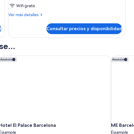
Wifi gratis
Más
Ver más detalles
detalles
de
d
Consultar precios y disponibilidad
Habitación
e...
Hotel El Palace Barcelona
ME Barcel
Anuncio
Anuncio
Hotel El Palace Barcelona
ME Barcel
Eixample
Eixample