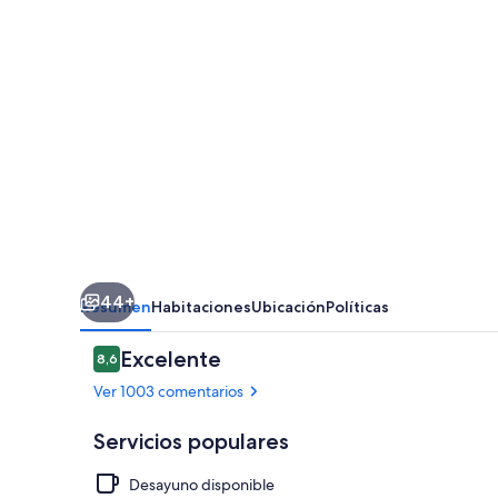
Las
Ramblas
44+
Resumen
Habitaciones
Ubicación
Políticas
Comentarios
Excelente
8,6
8,6 de 10
Ver 1003 comentarios
Servicios populares
Desayuno disponible