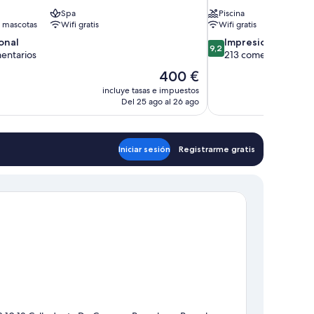
Spa
Piscina
 mascotas
Wifi gratis
Wifi gratis
9.2
onal
Impresionante
9,2
sobre
entarios
213 comentarios
10,
El
400 €
,
Impresionante,
precio
incluye tasas e impuestos
rios
213 comentarios
actual
Del 25 ago al 26 ago
es
de
400 €
Iniciar sesión
Registrarme gratis