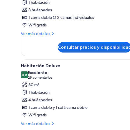
1 habitación
Habitación
3 huéspedes
superior
1 cama doble O 2 camas individuales
Wifi gratis
Más
Ver más detalles
detalles
de
Consultar precios y disponibilida
Habitación
superior
Abrir
Una habitación de hotel moderna
6
Habitación Deluxe
todas
Excelente
las
8,8
8,8 de 10
(28 comentarios)
28 comentarios
fotos
30 m²
de
1 habitación
Habitación
4 huéspedes
Deluxe
1 cama doble y 1 sofá cama doble
Wifi gratis
Más
Ver más detalles
detalles