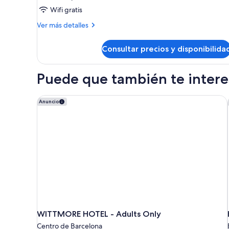
Wifi gratis
Más
Ver más detalles
detalles
de
Consultar precios y disponibilida
Habitación
Puede que también te interes
WITTMORE HOTEL - Adults Only
Anuncio
WITTMORE HOTEL - Adults Only
Centro de Barcelona