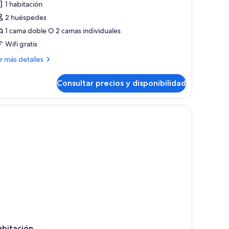
1 habitación
abitación
2 huéspedes
onfort
1 cama doble O 2 camas individuales
Wifi gratis
ás
r más detalles
talles
Consultar precios y disponibilidad
bitación
nfort
una cama grande, un escritorio y un espejo.
abitación