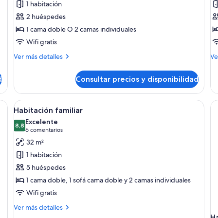
1 habitación
Habitación
H
2 huéspedes
económica
C
1 cama doble O 2 camas individuales
Wifi gratis
Más
M
Ver más detalles
Ve
detalles
de
de
de
d
Consultar precios y disponibilidad
Habitación
Ha
económica
Co
 con cama, escritorio, silla, televisión y armario.
Abrir
Una habitación de hotel moderna con 
5
Habitación familiar
todas
Excelente
las
8,8
8,8 de 10
(6 comentarios)
6 comentarios
fotos
32 m²
de
1 habitación
Habitación
5 huéspedes
familiar
1 cama doble, 1 sofá cama doble y 2 camas individuales
Wifi gratis
Más
Ver más detalles
detalles
H