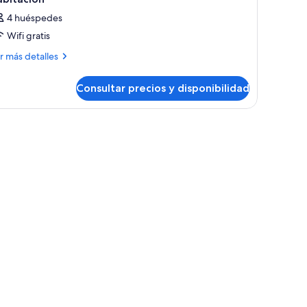
4 huéspedes
Wifi gratis
ás
r más detalles
talles
Consultar precios y disponibilidad
bitación