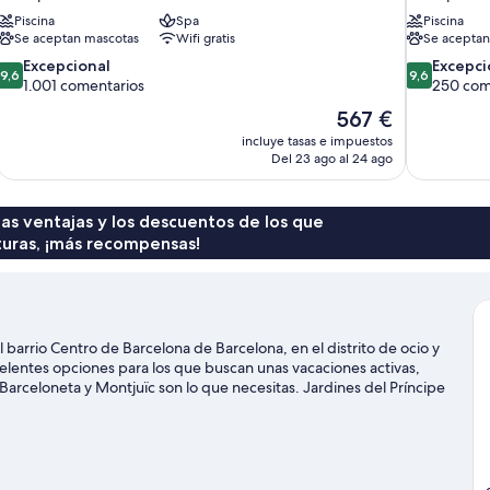
Piscina
Spa
Piscina
Se aceptan mascotas
Wifi gratis
Se aceptan
9.6
9.6
Excepcional
Excepci
9,6
9,6
sobre
sobre
1.001 comentarios
250 com
10,
10,
El
567 €
Excepcional,
Excepcional
precio
incluye tasas e impuestos
1.001 comentarios
250 comenta
actual
Del 23 ago al 24 ago
es
de
567 €
 las ventajas y los descuentos de los que
turas, ¡más recompensas!
barrio Centro de Barcelona de Barcelona, en el distrito de ocio y
xcelentes opciones para los que buscan unas vacaciones activas,
a Barceloneta y Montjuïc son lo que necesitas. Jardines del Príncipe
na.
Ver guía de viaje de Barcelona