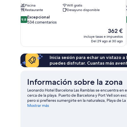
Piscina
Wifi gratis
Restaurante
Desayuno disponible
9.8
Excepcional
9,8
sobre
534 comentarios
10,
El
362 €
Excepcional,
precio
incluye tasas e impuestos
534 comentarios
actual
Del 29 ago al 30 ago
es
de
362 €
Inicia sesión para echar un vistazo a
puedes disfrutar. Cuantas más aven
Información sobre la zona
Leonardo Hotel Barcelona Las Ramblas se encuentra en el 
cerca de la playa. Puerto de Barcelona y Port Vell son e
pero si prefieres sumergirte en la naturaleza, Playa de L
de Girona y Residencia La Masía también merecen la pe
Mostrar más