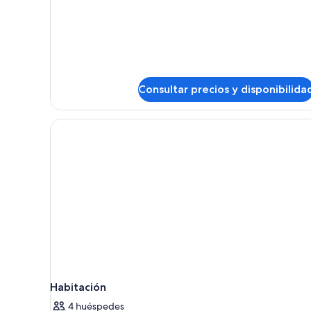
de
Habitación
Deluxe
Consultar precios y disponibilida
Habitación
4 huéspedes