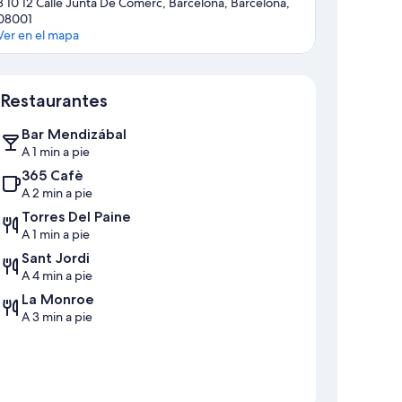
8 10 12 Calle Junta De Comerc, Barcelona, Barcelona,
08001
Ver en el mapa
Mapa
Restaurantes
Bar Mendizábal
A 1 min a pie
365 Cafè
A 2 min a pie
Torres Del Paine
A 1 min a pie
Sant Jordi
A 4 min a pie
La Monroe
A 3 min a pie