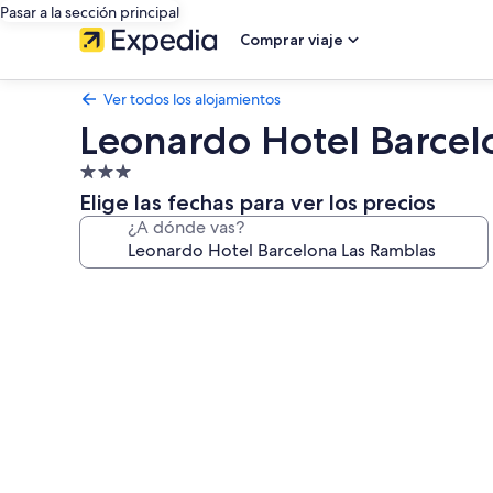
Pasar a la sección principal
Comprar viaje
Ver todos los alojamientos
Leonardo Hotel Barcel
Alojamiento
de
Elige las fechas para ver los precios
3.0 estrellas
¿A dónde vas?
Galería
de
imágenes
de
Leonardo
Hotel
Barcelona