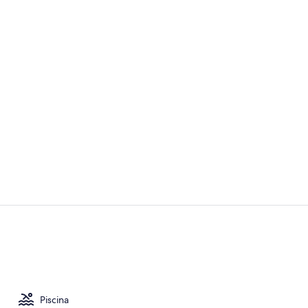
Recepción
Se ofrece un
Piscina