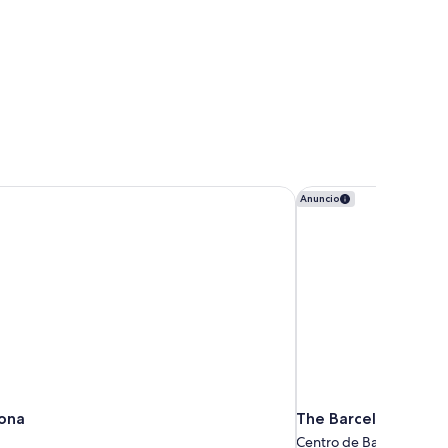
ona
The Barcelona EDITI
Anuncio
ona
The Barcelona EDIT
Centro de Barcelona