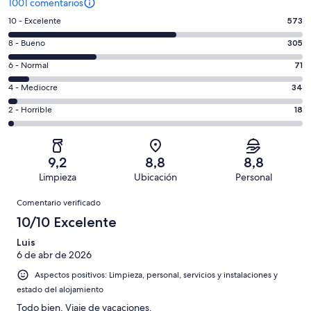
1001 comentarios
573
10 - Excelente
573
comentarios
305
8 - Bueno
305
de
comentarios
un
71
6 - Normal
71
de
total
comentarios
un
34
4 - Mediocre
34
de
de
total
comentarios
1001
un
18
2 - Horrible
18
de
de
con
total
comentarios
1001
un
una
de
de
con
total
puntuación
1001
un
una
de
9,2
8,8
8,8
de
con
total
puntuación
1001
Limpieza
Ubicación
Personal
10
una
de
de
con
Comentarios
-
puntuación
1001
8
Comentario verificado
una
Excelente
de
con
-
puntuación
10/10 Excelente
6
una
Bueno
de
-
puntuación
Luis
4
Normal
6 de abr de 2026
de
-
2
Aspectos positivos: Limpieza, personal, servicios y instalaciones y
Mediocre
-
estado del alojamiento
Horrible
Todo bien. Viaje de vacaciones.