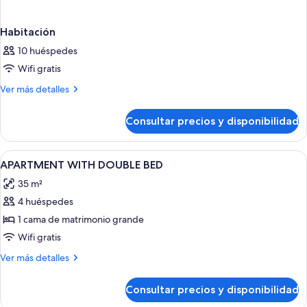
Habitación
10 huéspedes
Wifi gratis
Más
Ver más detalles
detalles
de
Consultar precios y disponibilidad
Habitación
Abrir
Caja fuerte, escritorio, espacio para tr
3
APARTMENT WITH DOUBLE BED
todas
35 m²
las
4 huéspedes
fotos
de
1 cama de matrimonio grande
APARTMENT
Wifi gratis
WITH
Más
Ver más detalles
DOUBLE
detalles
BED
de
Consultar precios y disponibilidad
APARTMENT
WITH