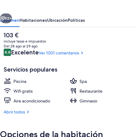
Port
Barcelona
erior
Siguiente
Mataro
52+
Resumen
Habitaciones
Ubicación
Políticas
El
103 €
precio
incluye tasas e impuestos
actual
Del 28 ago al 29 ago
es
Comentarios
Excelente
8,8
Ver 1001 comentarios
8,8 de 10
de
103 €
Servicios populares
Piscina
Spa
Bar-cafetería
Wifi gratis
Restaurante
Aire acondicionado
Gimnasio
Abrir todos
Opciones de la habitación