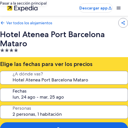
Pasar a la sección principal
Descargar app
Ver todos los alojamientos
Hotel Atenea Port Barcelona
Mataro
Alojamiento
de
4.0 estrellas
Elige las fechas para ver los precios
¿A dónde vas?
Fechas
Personas