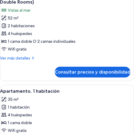
al
Double Rooms)
puerto
las
Vistas al mar
deportivo
fotos
52 m²
de
2 habitaciones
Habitación,
2
4 huéspedes
habitaciones,
1 cama doble O 2 camas individuales
vistas
Wifi gratis
al
Más
Ver más detalles
mar
detalles
(Connecting
de
Consultar precios y disponibilidad
Habitación,
Double
2
Rooms)
habitaciones,
Abrir
Una cocina moderna con gabinetes gri
5
vistas
Apartamento, 1 habitación
todas
al
35 m²
mar
las
(Connecting
1 habitación
fotos
Double
de
4 huéspedes
Rooms)
Apartamento,
1 cama doble
1
Wifi gratis