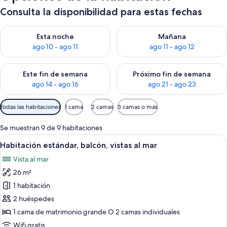
Consulta la disponibilidad para estas fechas
Consulta la disponibilidad para esta noche, ago 10 - ago 11
Consulta la disponibilidad par
Esta noche
Mañana
ago 10 - ago 11
ago 11 - ago 12
Consulta la disponibilidad para este fin de semana, ago 14 - a
Consulta la disponibilidad par
Este fin de semana
Próximo fin de semana
ago 14 - ago 16
ago 21 - ago 23
Filtros
Todas las habitaciones
1 cama
2 camas
3 camas o más
disponibles
para
Se muestran 9 de 9 habitaciones
las
Abrir
Un balcón con mobiliario de mimbre, v
6
Habitación estándar, balcón, vistas al mar
habitaciones
todas
Vista al mar
las
26 m²
fotos
de
1 habitación
Habitación
2 huéspedes
estándar,
1 cama de matrimonio grande O 2 camas individuales
balcón,
Wifi gratis