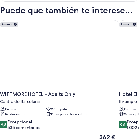
DOUBLE
Puede que también te interese...
BED
WITTMORE HOTEL - Adults Only
Hotel El
Anuncio
Anuncio
WITTMORE HOTEL - Adults Only
Hotel El
Centro de Barcelona
Eixample
Piscina
Wifi gratis
Piscina
Restaurante
Desayuno disponible
Se acept
9.8
9.6
Excepcional
Excep
9,8
9,6
sobre
sobre
535 comentarios
1.002
10,
10,
El
362 €
Excepcional,
Excepcion