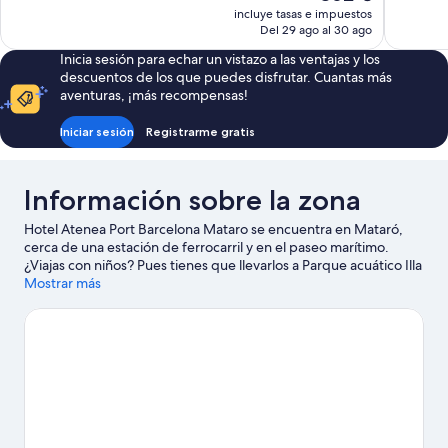
precio
incluye tasas e impuestos
535 comentarios
1.002 com
actual
Del 29 ago al 30 ago
es
Inicia sesión para echar un vistazo a las ventajas y los
de
descuentos de los que puedes disfrutar. Cuantas más
362 €
aventuras, ¡más recompensas!
Iniciar sesión
Registrarme gratis
Información sobre la zona
Hotel Atenea Port Barcelona Mataro se encuentra en Mataró,
cerca de una estación de ferrocarril y en el paseo marítimo.
¿Viajas con niños? Pues tienes que llevarlos a Parque acuático Illa
Fantasia, ¡se lo pasarán en grande! También puedes aprovechar
Mostrar más
para ver algún partido o evento en Circuito de Cataluña. Tendrás
la oportunidad de disfrutar del agua realizando actividades
como submarinismo o esquí acuático, pero también podrás vivir
grandes aventuras practicando la equitación o las rutas a pie o
en bicicleta en las inmediaciones.
Ver guía de viaje de Mataró