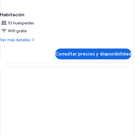
Habitación
10 huéspedes
Wifi gratis
Más
Ver más detalles
detalles
de
Consultar precios y disponibilidad
Habitación