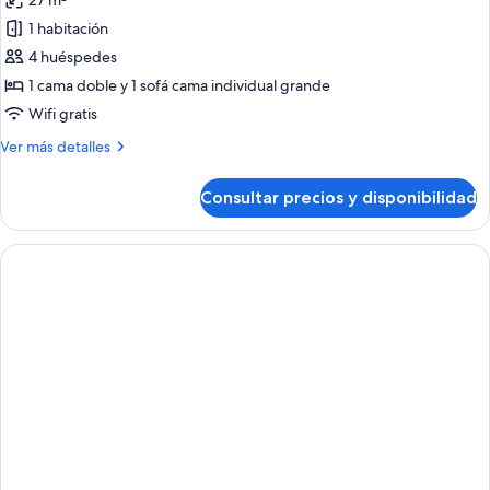
27 m²
fotos
1 habitación
de
4 huéspedes
Habitación
cuádruple
1 cama doble y 1 sofá cama individual grande
familiar,
Wifi gratis
balcón
Más
Ver más detalles
(2
detalles
adults
de
Consultar precios y disponibilidad
Habitación
and
cuádruple
2
familiar,
children)
balcón
(2
adults
and
2
children)