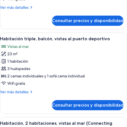
vistas
Más
Ver más detalles
al
detalles
mar
de
Consultar precios y disponibilidad
Habitación
estándar,
balcón,
Abrir
Habitación de hotel con dos camas, un 
6
vistas
Habitación triple, balcón, vistas al puerto deportivo
todas
al
Vistas al mar
mar
las
23 m²
fotos
de
1 habitación
Habitación
3 huéspedes
triple,
2 camas individuales y 1 sofá cama individual
balcón,
Wifi gratis
vistas
Más
Ver más detalles
al
detalles
puerto
de
Consultar precios y disponibilidad
deportivo
Habitación
triple,
balcón,
Abrir
Una habitación de hotel con una cama
6
vistas
Habitación, 2 habitaciones, vistas al mar (Connecting
todas