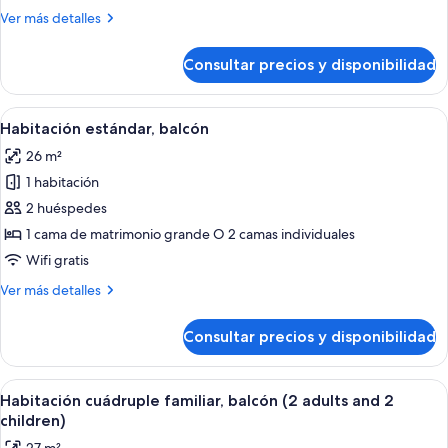
habitación
Más
Ver más detalles
detalles
de
Consultar precios y disponibilidad
Apartamento,
1
habitación
Abrir
Una habitación de hotel con cama, escri
6
Habitación estándar, balcón
todas
26 m²
las
1 habitación
fotos
de
2 huéspedes
Habitación
1 cama de matrimonio grande O 2 camas individuales
estándar,
Wifi gratis
balcón
Más
Ver más detalles
detalles
de
Consultar precios y disponibilidad
Habitación
estándar,
balcón
Abrir
Una habitación de hotel con dos camas, 
7
Habitación cuádruple familiar, balcón (2 adults and 2
todas
children)
las