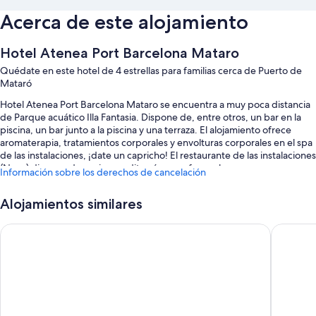
Acerca de este alojamiento
Hotel Atenea Port Barcelona Mataro
Quédate en este hotel de 4 estrellas para familias cerca de Puerto de
Mataró
Hotel Atenea Port Barcelona Mataro se encuentra a muy poca distancia
de Parque acuático Illa Fantasia. Dispone de, entre otros, un bar en la
piscina, un bar junto a la piscina y una terraza. El alojamiento ofrece
aromaterapia, tratamientos corporales y envolturas corporales en el spa
de las instalaciones, ¡date un capricho! El restaurante de las instalaciones
(Nuus) dispone de cocina mediterránea y ofrece almuerzo y cena y
Información sobre los derechos de cancelación
cuenta con vistas al jardín. Conéctate al wifi gratuito de las habitaciones.
También encontrarás comodidades como un jardín y un parque infantil.
Alojamientos similares
Estos son otros servicios:
URH Ciutat de Mataró
Atenea L
Una piscina al aire libre con tumbonas y un bar
Desayuno bufé (de pago), aparcamiento (de pago) y un punto de
recarga para coches
Una caja fuerte en recepción, un ascensor y personal multilingüe
Asistencia turística y para la compra de entradas, servicio de