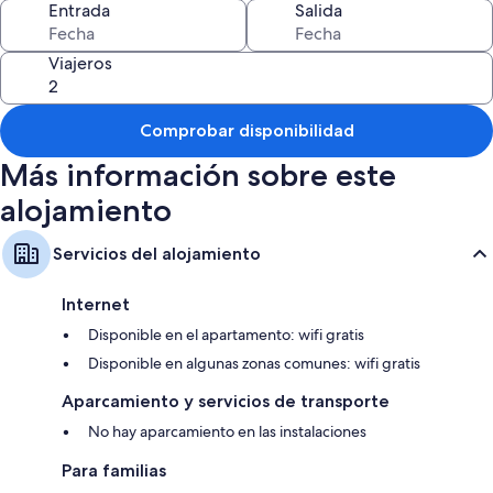
Entrada
Salida
Además, otros de los servicios que encontrarás en todas las
habitaciones incluyen:
Viajeros
Camas supletorias (de pago) y cunas gratuitas
Cocinas con frigoríficos, lavavajillas y microondas
Comprobar disponibilidad
Hornos, placas de cocina y utensilios de cocina
Más información sobre este
alojamiento
Servicios del alojamiento
Internet
Disponible en el apartamento: wifi gratis
Disponible en algunas zonas comunes: wifi gratis
Aparcamiento y servicios de transporte
No hay aparcamiento en las instalaciones
Para familias