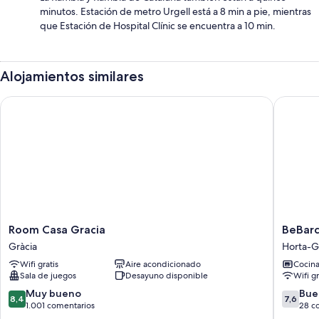
minutos. Estación de metro Urgell está a 8 min a pie, mientras
que Estación de Hospital Clínic se encuentra a 10 min.
Alojamientos similares
Room Casa Gracia
BeBarcel
Room
BeBarce
Room Casa Gracia
BeBarc
Casa
Eixampl
Gràcia
Horta-G
Gracia
Apartme
Wifi gratis
Aire acondicionado
Cocin
Gràcia
Horta-
Sala de juegos
Desayuno disponible
Wifi gr
Guinard
8.4
7.6
Muy bueno
Bue
8,4
7,6
sobre
sobre
1.001 comentarios
28 c
10,
10,