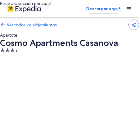
Pasar a la sección principal
Descargar app
Ver todos los alojamientos
Apartotel
Cosmo Apartments Casanova
Alojamiento
de
3.5 estrellas
Galería
de