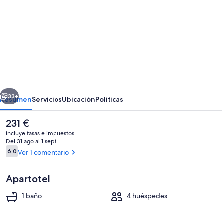
imágenes
de
Cosmo
Apartments
Casanova
erior
Siguiente
33+
Resumen
Servicios
Ubicación
Políticas
El
231 €
precio
incluye tasas e impuestos
actual
Del 31 ago al 1 sept
es
Comentarios
6,0
Ver 1 comentario
6,0 de 10
de
231 €
Apartotel
1 baño
4 huéspedes
Apartamento | Zona de estar