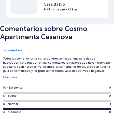
Casa Batlló
A 13 min a pie
- 1.1 km
Comentarios sobre Cosmo
Apartments Casanova
Comentarios
1 comentario
Todos los comentarios se corresponden con experiencias reales de
huéspedes. Solo pueden enviar comentarios los viajeros que hayan reservado
su estancia con nosotros. Verificamos los comentarios de acuerdo con nuestra
guía de contenidos, y los publicamos todos, ya sean positivos o negativos.
Se
Leer más
abre
en
0
10 - Excelente
0
una
comentarios
ventana
0
8 - Bueno
0
de
nueva
comentarios
un
1
6 - Normal
1
de
total
comentarios
un
0
4 - Mediocre
0