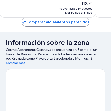
El
113 €
Muy
Bueno,
precio
bueno,
28 come
incluye tasas e impuestos
actual
Del 30 ago al 31 ago
1.001 comentarios
es
de
Comparar alojamientos parecidos
113 €
Información sobre la zona
Cosmo Apartments Casanova se encuentra en Eixample, un
barrio de Barcelona. Para admirar la belleza natural de esta
región, nada como Playa de La Barceloneta y Montjuïc. Si
prefieres dar un toque cultural a tus vacaciones, visita Casa Milà
Mostrar más
y Park Güell. ¿Te apetece disfrutar de un evento especial?
Puedes consultar el calendario de Camp Nou o Estadio olímpico
Lluís Companys.
Ver guía de viaje de Barcelona
Ver más apartoteles en Barcelona