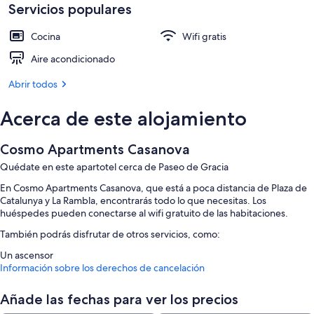
Servicios populares
Cocina
Wifi gratis
Aire acondicionado
Abrir todos
Acerca de este alojamiento
Cosmo Apartments Casanova
Quédate en este apartotel cerca de Paseo de Gracia
En Cosmo Apartments Casanova, que está a poca distancia de Plaza de
Catalunya y La Rambla, encontrarás todo lo que necesitas. Los
huéspedes pueden conectarse al wifi gratuito de las habitaciones.
También podrás disfrutar de otros servicios, como:
Un ascensor
Información sobre los derechos de cancelación
Características de la habitación
Todas las habitaciones en Cosmo Apartments Casanova brindan
Añade las fechas para ver los precios
comodidades tales como aire acondicionado o wifi gratis.