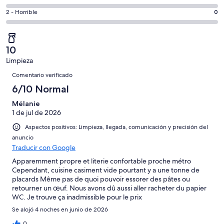
de
de
total
comentarios
1
un
0
2 - Horrible
0
de
de
con
total
comentarios
1
un
una
de
de
con
total
puntuación
1
un
una
de
10
de
con
total
puntuación
1
Limpieza
10
una
de
de
Comentarios
con
-
puntuación
1
Comentario verificado
8
una
Excelente
de
con
6/10 Normal
-
puntuación
6
una
Bueno
de
Mélanie
-
puntuación
4
1 de jul de 2026
Normal
de
-
2
Aspectos positivos: Limpieza, llegada, comunicación y precisión del
Mediocre
-
anuncio
Traducir con Google
Horrible
Apparemment propre et literie confortable proche métro
Cependant, cuisine casiment vide pourtant y a une tonne de
placards Même pas de quoi pouvoir essorer des pâtes ou
retourner un œuf. Nous avons dû aussi aller racheter du papier
WC. Je trouve ça inadmissible pour le prix
Se alojó 4 noches en junio de 2026
0