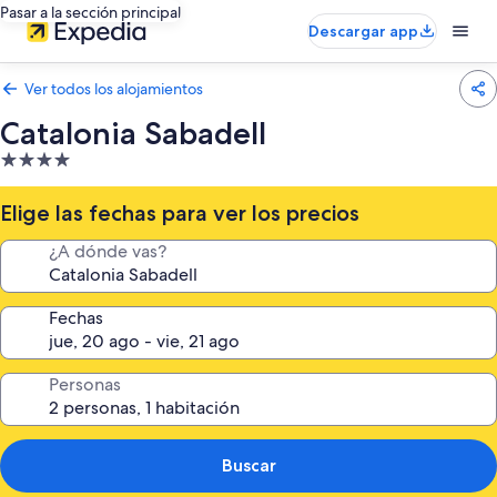
Pasar a la sección principal
Descargar app
Ver todos los alojamientos
Catalonia Sabadell
Alojamiento
de
4.0 estrellas
Elige las fechas para ver los precios
¿A dónde vas?
Fechas
Personas
Buscar