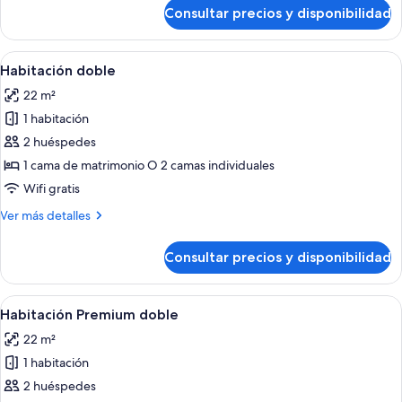
individual
de
Consultar precios y disponibilidad
Habitación
doble
de
Abrir
Habitación de hotel con dos camas, un e
6
uso
Habitación doble
todas
individual
22 m²
las
1 habitación
fotos
de
2 huéspedes
Habitación
1 cama de matrimonio O 2 camas individuales
doble
Wifi gratis
Más
Ver más detalles
detalles
de
Consultar precios y disponibilidad
Habitación
doble
Abrir
Una habitación de hotel con una cama g
8
Habitación Premium doble
todas
22 m²
las
1 habitación
fotos
de
2 huéspedes