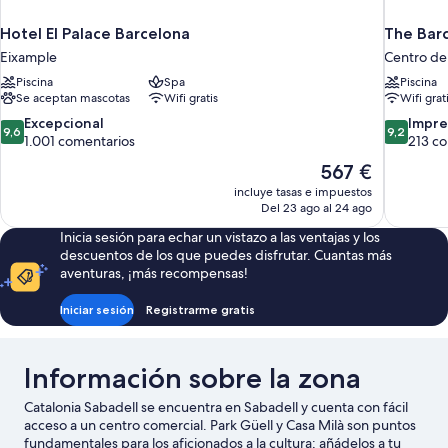
Hotel El Palace Barcelona
The Bar
Eixample
Centro de
Piscina
Spa
Piscina
Se aceptan mascotas
Wifi gratis
Wifi grat
9.6
9.2
Excepcional
Impre
9,6
9,2
sobre
sobre
1.001 comentarios
213 c
10,
10,
El
567 €
Excepcional,
Impresion
precio
incluye tasas e impuestos
1.001 comentarios
213 comen
actual
Del 23 ago al 24 ago
es
Inicia sesión para echar un vistazo a las ventajas y los
de
descuentos de los que puedes disfrutar. Cuantas más
567 €
aventuras, ¡más recompensas!
Iniciar sesión
Registrarme gratis
Información sobre la zona
Catalonia Sabadell se encuentra en Sabadell y cuenta con fácil
acceso a un centro comercial. Park Güell y Casa Milà son puntos
fundamentales para los aficionados a la cultura; añádelos a tu