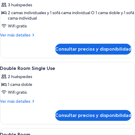
de
3 huéspedes
Habitación
2 camas individuales y 1 sofá cama individual O 1 cama doble y 1 sofá
cama individual
triple
(2
Wifi gratis
adults
Más
Ver más detalles
+
detalles
de
1
Consultar precios y disponibilidad
Habitación
children)
triple
(2
Abrir
Una habitación de hotel con cama, mes
6
adults
Double Room Single Use
todas
+
2 huéspedes
1
las
children)
1 cama doble
fotos
de
Wifi gratis
Double
Más
Ver más detalles
Room
detalles
de
Single
Consultar precios y disponibilidad
Double
Use
Room
Single
Abrir
Habitación de hotel con dos camas, un e
14
Use
Double Room