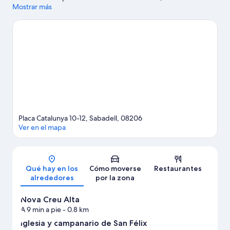
itinerario junto con Catedral de Barcelona y Casa Batlló. ¿Te
Mostrar más
apetece disfrutar de un evento especial? Puedes buscar el
calendario de Camp Nou o Circuito de Cataluña.
Ver guía de
viaje de Sabadell
Placa Catalunya 10-12, Sabadell, 08206
Ver en el mapa
Mapa
Qué hay en los
Cómo moverse
Restaurantes
alrededores
por la zona
Nova Creu Alta
A 9 min a pie
- 0.8 km
Iglesia y campanario de San Félix