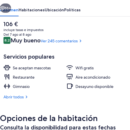
erior
Siguiente
55+
Resumen
Habitaciones
Ubicación
Políticas
El
106 €
precio
incluye tasas e impuestos
actual
Del 7 ago al 8 ago
es
Comentarios
Muy bueno
8,2
Ver 245 comentarios
8,2 de 10
de
106 €
Servicios populares
Se aceptan mascotas
Wifi gratis
Se ofrece un desayuno bufé todos los d
Restaurante
Aire acondicionado
Gimnasio
Desayuno disponible
Abrir todos
Opciones de la habitación
Consulta la disponibilidad para estas fechas