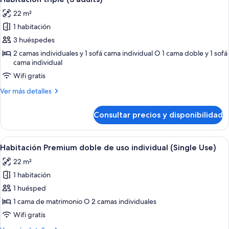
todas
22 m²
las
1 habitación
fotos
de
3 huéspedes
Habitación
2 camas individuales y 1 sofá cama individual O 1 cama doble y 1 sofá
cama individual
triple
(3
Wifi gratis
adults)
Más
Ver más detalles
detalles
de
Consultar precios y disponibilidad
Habitación
triple
(3
Abrir
Una habitación de hotel con una cama g
8
adults)
Habitación Premium doble de uso individual (Single Use)
todas
22 m²
las
1 habitación
fotos
de
1 huésped
Habitación
1 cama de matrimonio O 2 camas individuales
Premium
Wifi gratis
doble