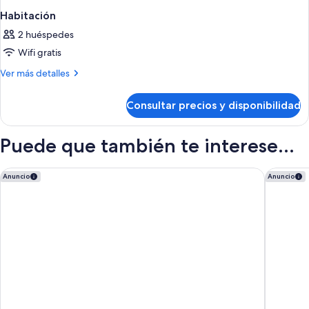
Habitación
2 huéspedes
Wifi gratis
Más
Ver más detalles
detalles
de
Consultar precios y disponibilidad
Habitación
Puede que también te interese...
Hotel El Palace Barcelona
The Barc
Anuncio
Anuncio