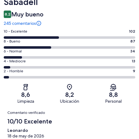
Sabadell
Muy bueno
8,2
245 comentarios
102
10 - Excelente
102
comentarios
87
8 - Bueno
87
de
comentarios
un
34
6 - Normal
34
de
total
comentarios
un
13
4 - Mediocre
13
de
de
total
comentarios
245
un
9
2 - Horrible
9
de
de
con
total
comentarios
245
un
una
de
de
con
total
puntuación
245
un
una
de
8,6
8,2
8,8
de
con
total
puntuación
245
Limpieza
Ubicación
Personal
10
una
de
de
con
Comentarios
-
puntuación
245
8
Comentario verificado
una
Excelente
de
con
-
puntuación
10/10 Excelente
6
una
Bueno
de
-
puntuación
Leonardo
4
Normal
18 de may de 2026
de