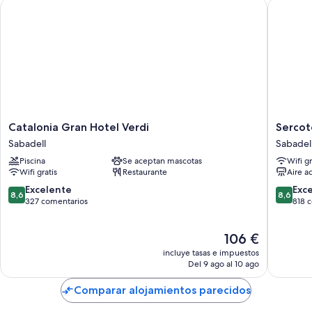
Catalonia Gran Hotel Verdi
Sercotel
Catalonia
Sercotel
Catalonia Gran Hotel Verdi
Sercot
Gran
Arrahon
Sabadell
Sabadel
Hotel
Sabadel
Piscina
Se aceptan mascotas
Wifi gr
Verdi
Sabadel
Wifi gratis
Restaurante
Aire a
Sabadell
8.6
8.6
Excelente
Exc
8,6
8,6
sobre
sobre
327 comentarios
818 
10,
10,
Excelente,
Excelent
El
106 €
327 comentarios
818 com
precio
incluye tasas e impuestos
actual
Del 9 ago al 10 ago
es
de
Comparar alojamientos parecidos
106 €