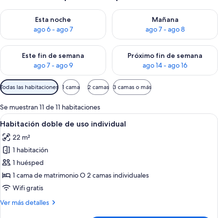
Consulta la disponibilidad para esta noche, ago 6 - ago 7
Consulta la disponibilidad pa
Esta noche
Mañana
ago 6 - ago 7
ago 7 - ago 8
Consulta la disponibilidad para este fin de semana, ago 7 - ag
Consulta la disponibilidad par
Este fin de semana
Próximo fin de semana
ago 7 - ago 9
ago 14 - ago 16
Filtros
Todas las habitaciones
1 cama
2 camas
3 camas o más
disponibles
para
Se muestran 11 de 11 habitaciones
las
Abrir
Habitación de hotel con dos camas, un e
6
Habitación doble de uso individual
habitaciones
todas
22 m²
las
1 habitación
fotos
de
1 huésped
Habitación
1 cama de matrimonio O 2 camas individuales
doble
Wifi gratis
de
Más
Ver más detalles
uso
detalles