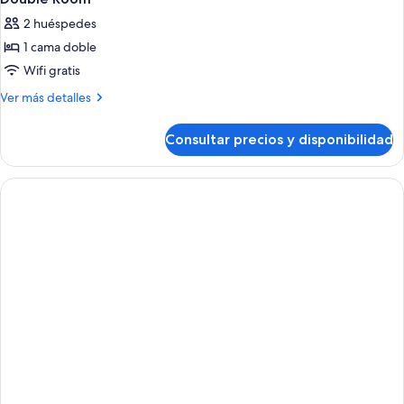
todas
2 huéspedes
las
1 cama doble
fotos
de
Wifi gratis
Double
Más
Ver más detalles
Room
detalles
de
Consultar precios y disponibilidad
Double
Room