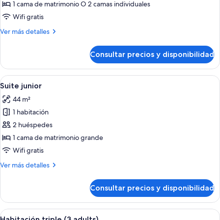
Habitación
1 cama de matrimonio O 2 camas individuales
Premium
Wifi gratis
doble
Más
Ver más detalles
detalles
de
Consultar precios y disponibilidad
Habitación
Premium
doble
Abrir
Habitación de hotel con cama, una mesi
5
Suite junior
todas
44 m²
las
1 habitación
fotos
de
2 huéspedes
Suite
1 cama de matrimonio grande
junior
Wifi gratis
Más
Ver más detalles
detalles
de
Consultar precios y disponibilidad
Suite
junior
Abrir
Una habitación de hotel con una cama g
5
Habitación triple (3 adults)