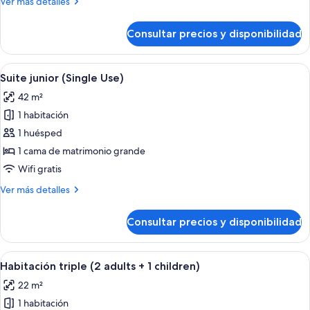
Más
Ver más detalles
de
detalles
uso
de
Consultar precios y disponibilidad
Habitación
individual
Premium
(Single
doble
Abrir
Habitación de hotel con cama, una mesi
Use)
5
de
Suite junior (Single Use)
todas
uso
42 m²
individual
las
(Single
1 habitación
fotos
Use)
de
1 huésped
Suite
1 cama de matrimonio grande
junior
Wifi gratis
(Single
Más
Ver más detalles
Use)
detalles
de
Consultar precios y disponibilidad
Suite
junior
(Single
Abrir
Una habitación de hotel con una cama g
5
Use)
Habitación triple (2 adults + 1 children)
todas
22 m²
las
1 habitación
fotos