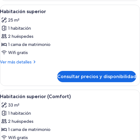
ciudad
terraza,
Abrir
Ropa de cama de alta calidad, minibar,
(Single
14
vistas
Habitación superior
todas
Use)
a
25 m²
la
las
ciudad
1 habitación
fotos
(Single
de
2 huéspedes
Use)
Habitación
1 cama de matrimonio
superior
Wifi gratis
Más
Ver más detalles
detalles
de
Consultar precios y disponibilidad
Habitación
superior
Abrir
Ropa de cama de alta calidad, minibar,
15
Habitación superior (Comfort)
todas
33 m²
las
1 habitación
fotos
de
2 huéspedes
Habitación
1 cama de matrimonio
superior
Wifi gratis