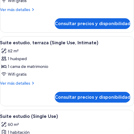
Wifi gratis
(Single
Más
Ver más detalles
Use,
detalles
Comfort)
de
Consultar precios y disponibilidad
Habitación
superior
(Single
Abrir
Ropa de cama de alta calidad, minibar,
15
Use,
Suite estudio, terraza (Single Use, Intimate)
todas
Comfort)
62 m²
las
1 huésped
fotos
de
1 cama de matrimonio
Suite
Wifi gratis
estudio,
Más
Ver más detalles
terraza
detalles
(Single
de
Consultar precios y disponibilidad
Suite
Use,
estudio,
Intimate)
terraza
Abrir
Ropa de cama de alta calidad, minibar,
15
(Single
Suite estudio (Single Use)
todas
Use,
60 m²
Intimate)
las
1 habitación
fotos