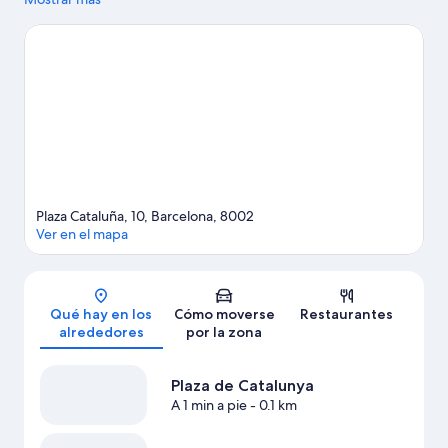
Milà son lugares de visita obligada para los aficionados a la
cultura; añádelos a tu itinerario junto con Plaza de Catalunya y La
Rambla. También merece la pena acercarse a Casa Batlló y
Mercado de la Boquería. Los huéspedes destacan la ubicación
céntrica de este hotel.
Ver guía de viaje de Barcelona
Plaza Cataluña, 10, Barcelona, 8002
Ver en el mapa
Mapa
Qué hay en los
Cómo moverse
Restaurantes
alrededores
por la zona
Plaza de Catalunya
A 1 min a pie
- 0.1 km