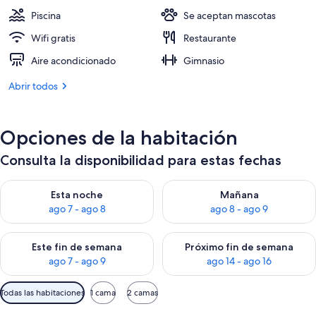
422 €
Piscina
Se aceptan mascotas
Wifi gratis
Restaurante
Aire acondicionado
Gimnasio
Abrir todos
Opciones de la habitación
Consulta la disponibilidad para estas fechas
Consulta la disponibilidad para esta noche, ago 7 - ago 8
Consulta la disponibilidad pa
Esta noche
Mañana
ago 7 - ago 8
ago 8 - ago 9
Consulta la disponibilidad para este fin de semana, ago 7 - ag
Consulta la disponibilidad par
Este fin de semana
Próximo fin de semana
ago 7 - ago 9
ago 14 - ago 16
Filtros
Todas las habitaciones
1 cama
2 camas
disponibles