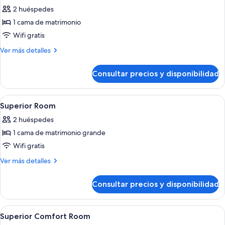
Habitación
2 huéspedes
Deluxe,
1 cama de matrimonio
terraza,
Wifi gratis
vistas
Más
Ver más detalles
a
detalles
la
de
Consultar precios y disponibilidad
ciudad
Habitación
Deluxe,
terraza,
Abrir
Habitación de hotel moderna con cama
2
vistas
Superior Room
todas
a
2 huéspedes
la
las
ciudad
1 cama de matrimonio grande
fotos
de
Wifi gratis
Superior
Más
Ver más detalles
Room
detalles
de
Consultar precios y disponibilidad
Superior
Room
Abrir
Una persona acostada en una cama co
1
Superior Comfort Room
todas