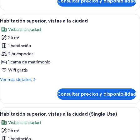
Consultar precios y disponibilidad
Superior
City
View
Abrir
Ropa de cama de alta calidad, minibar,
14
Habitación superior, vistas a la ciudad
todas
Vistas a la ciudad
las
25 m²
fotos
de
1 habitación
Habitación
2 huéspedes
superior,
1 cama de matrimonio
vistas
Wifi gratis
a
Más
Ver más detalles
la
detalles
ciudad
de
Consultar precios y disponibilidad
Habitación
superior,
vistas
Abrir
Ropa de cama de alta calidad, minibar,
14
a
Habitación superior, vistas a la ciudad (Single Use)
todas
la
Vistas a la ciudad
ciudad
las
26 m²
fotos
de
1 habitación