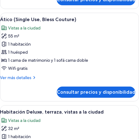
Suite
(Single
Use,
Abrir
Ropa de cama de alta calidad, minibar,
6
Blessed
Ático (Single Use, Bless Couture)
todas
Barcelona)
Vistas a la ciudad
las
55 m²
fotos
de
1 habitación
Ático
1 huésped
(Single
1 cama de matrimonio y 1 sofá cama doble
Use,
Wifi gratis
Bless
Más
Ver más detalles
Couture)
detalles
de
Consultar precios y disponibilidad
Ático
(Single
Use,
Abrir
Ropa de cama de alta calidad, minibar,
13
Bless
Habitación Deluxe, terraza, vistas a la ciudad
todas
Couture)
Vistas a la ciudad
las
32 m²
fotos
de
1 habitación