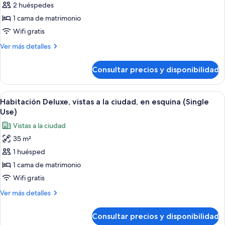
2 huéspedes
fotos
de
1 cama de matrimonio
Suite
Wifi gratis
estudio,
Más
Ver más detalles
terraza
detalles
(Intimate)
de
Consultar precios y disponibilidad
Suite
estudio,
terraza
Abrir
Habitación de hotel ordenada con cama
13
(Intimate)
Habitación Deluxe, vistas a la ciudad, en esquina (Single
todas
Use)
las
Vistas a la ciudad
fotos
35 m²
de
1 huésped
Habitación
Deluxe,
1 cama de matrimonio
vistas
Wifi gratis
a
Más
Ver más detalles
la
detalles
ciudad,
de
Consultar precios y disponibilidad
Habitación
en