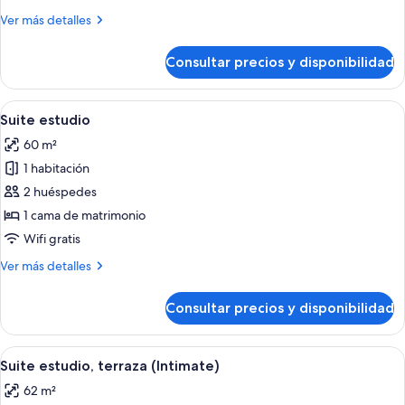
(Comfort)
Más
Ver más detalles
detalles
de
Consultar precios y disponibilidad
Habitación
superior
(Comfort)
Abrir
Ropa de cama de alta calidad, minibar,
15
Suite estudio
todas
60 m²
las
1 habitación
fotos
de
2 huéspedes
Suite
1 cama de matrimonio
estudio
Wifi gratis
Más
Ver más detalles
detalles
de
Consultar precios y disponibilidad
Suite
estudio
Abrir
Ropa de cama de alta calidad, minibar,
15
Suite estudio, terraza (Intimate)
todas
62 m²
las