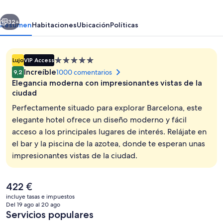
New
erior
Siguiente
Opening
32+
Resumen
Habitaciones
Ubicación
Políticas
2026
Alojamiento
Lujo
VIP Access
de
Increíble
1000 comentarios
9,2
5.0 estrellas
Elegancia moderna con impresionantes vistas de la
ciudad
Perfectamente situado para explorar Barcelona, este
elegante hotel ofrece un diseño moderno y fácil
Una piscina al aire libre, tumbonas
acceso a los principales lugares de interés. Relájate en
el bar y la piscina de la azotea, donde te esperan unas
impresionantes vistas de la ciudad.
El
422 €
precio
incluye tasas e impuestos
actual
Del 19 ago al 20 ago
es
Servicios populares
de