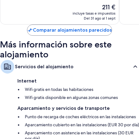
10,
10,
de las habitaciones del alojamiento.
El
211 €
Excepcional,
Excepcio
precio
Además, otros de los servicios que encontrarás en todas las
1.214 comentarios
1.129 co
incluye tasas e impuestos
actual
Del 31 ago al 1 sept
habitaciones incluyen:
es
de
Reciclaje y bombillas LED
Comparar alojamientos parecidos
211 €
Artículos de higiene personal ecológicos y secadores de pelo
Más información sobre este
Televisiones de pantalla plana de 55 pulgadas con canales por cable
alojamiento
Armarios o roperos, cunas gratuitas y hervidores eléctricos
Servicios del alojamiento
Internet
Wifi gratis en todas las habitaciones
Wifi gratis disponible en algunas zonas comunes
Aparcamiento y servicios de transporte
Punto de recarga de coches eléctricos en las instalaciones
Aparcamiento cubierto en las instalaciones (EUR 30 por día)
Aparcamiento con asistencia en las instalaciones (30 EUR
por día)