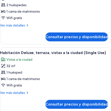
Habitación
2 huéspedes
Deluxe,
1 cama de matrimonio
vistas
Wifi gratis
a
Más
Ver más detalles
la
detalles
ciudad,
de
Consultar precios y disponibilidad
en
Habitación
Deluxe,
esquina
vistas
Abrir
Habitación de hotel ordenada con cama
13
a
Habitación Deluxe, terraza, vistas a la ciudad (Single Use)
todas
la
Vistas a la ciudad
ciudad,
las
en
32 m²
fotos
esquina
de
1 huésped
Habitación
1 cama de matrimonio
Deluxe,
Wifi gratis
terraza,
Más
Ver más detalles
vistas
detalles
a
de
Consultar precios y disponibilidad
Habitación
la
Deluxe,