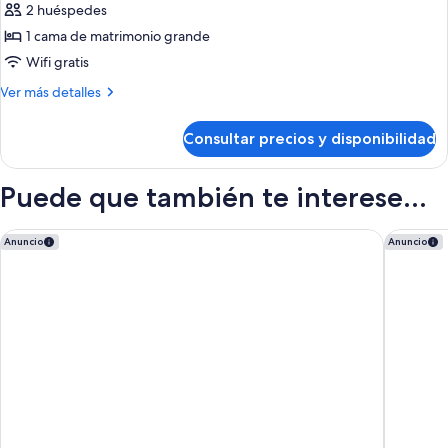
2 huéspedes
las
1 cama de matrimonio grande
fotos
de
Wifi gratis
Superior
Más
Ver más detalles
Comfort
detalles
de
Room
Consultar precios y disponibilidad
Superior
Comfort
Room
Puede que también te interese...
Moxy Barcelona
Melia Ba
Anuncio
Anuncio