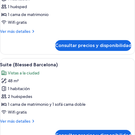
Habitación
1 huésped
superior,
1 cama de matrimonio
vistas
Wifi gratis
a
Más
Ver más detalles
la
detalles
ciudad
de
Consultar precios y disponibilidad
(Single
Habitación
superior,
Use)
vistas
Abrir
Una habitación de hotel moderna con
13
a
Suite (Blessed Barcelona)
todas
la
Vistas a la ciudad
ciudad
las
(Single
48 m²
fotos
Use)
de
1 habitación
Suite
2 huéspedes
(Blessed
1 cama de matrimonio y 1 sofá cama doble
Barcelona)
Wifi gratis
Más
Ver más detalles
detalles
de