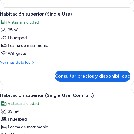
Deluxe,
esquina
vistas
Abrir
Ropa de cama de alta calidad, minibar,
(Single
14
a
Habitación superior (Single Use)
todas
la
Use)
Vistas a la ciudad
ciudad,
las
en
25 m²
fotos
esquina
de
1 huésped
(Single
Habitación
Use)
1 cama de matrimonio
superior
Wifi gratis
(Single
Más
Ver más detalles
Use)
detalles
de
Consultar precios y disponibilidad
Habitación
superior
(Single
Abrir
Ropa de cama de alta calidad, minibar,
15
Use)
Habitación superior (Single Use, Comfort)
todas
Vistas a la ciudad
las
33 m²
fotos
de
1 huésped
Habitación
1 cama de matrimonio
superior