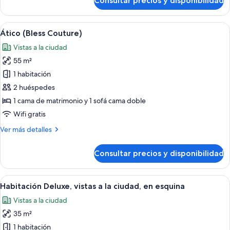
Consultar precios y disponibilidad
Suite
(Blessed
Barcelona)
Abrir
Ropa de cama de alta calidad, minibar,
6
Ático (Bless Couture)
todas
Vistas a la ciudad
las
55 m²
fotos
de
1 habitación
Ático
2 huéspedes
(Bless
1 cama de matrimonio y 1 sofá cama doble
Couture)
Wifi gratis
Más
Ver más detalles
detalles
de
Consultar precios y disponibilidad
Ático
(Bless
Couture)
Abrir
Habitación de hotel ordenada con cama
13
Habitación Deluxe, vistas a la ciudad, en esquina
todas
Vistas a la ciudad
las
35 m²
fotos
de
1 habitación