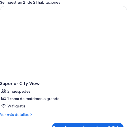
para
Se muestran 21 de 21 habitaciones
las
habitaciones
Superior City View
2 huéspedes
1 cama de matrimonio grande
Wifi gratis
Más
Ver más detalles
detalles
de