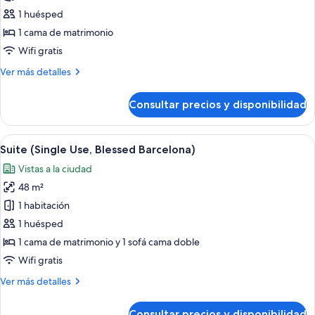
de
1 huésped
Suite
1 cama de matrimonio
estudio
Wifi gratis
(Single
Más
Ver más detalles
Use)
detalles
de
Consultar precios y disponibilidad
Suite
estudio
(Single
Abrir
Una habitación de hotel moderna con
13
Use)
Suite (Single Use, Blessed Barcelona)
todas
Vistas a la ciudad
las
48 m²
fotos
de
1 habitación
Suite
1 huésped
(Single
1 cama de matrimonio y 1 sofá cama doble
Use,
Wifi gratis
Blessed
Más
Ver más detalles
Barcelona)
detalles
de
Consultar precios y disponibilidad