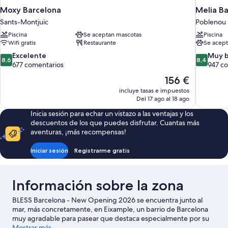
Moxy Barcelona
Melia Ba
Sants-Montjuïc
Poblenou
Piscina
Se aceptan mascotas
Piscina
Wifi gratis
Restaurante
Se acept
8.6
8.4
Excelente
Muy 
8,6
8,4
sobre
sobre
677 comentarios
947 c
10,
10,
El
156 €
Excelente,
Muy
precio
incluye tasas e impuestos
677 comentarios
bueno,
actual
Del 17 ago al 18 ago
947 comen
es
Inicia sesión para echar un vistazo a las ventajas y los
de
descuentos de los que puedes disfrutar. Cuantas más
156 €
aventuras, ¡más recompensas!
Iniciar sesión
Registrarme gratis
Información sobre la zona
BLESS Barcelona - New Opening 2026 se encuentra junto al
mar, más concretamente, en Eixample, un barrio de Barcelona
muy agradable para pasear que destaca especialmente por su
gran variedad de tiendas. Palau de la Música Catalana y Casa
Mostrar más