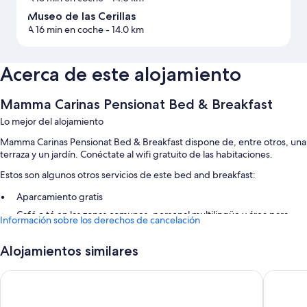
Museo de las Cerillas
A 16 min en coche
- 14.0 km
Acerca de este alojamiento
Mamma Carinas Pensionat Bed & Breakfast
Lo mejor del alojamiento
Mamma Carinas Pensionat Bed & Breakfast dispone de, entre otros, una
terraza y un jardín. Conéctate al wifi gratuito de las habitaciones.
Estos son algunos otros servicios de este bed and breakfast:
Aparcamiento gratis
Café o té en las zonas comunes, personal multilingüe y área para
Información sobre los derechos de cancelación
parrillas
Alojamientos similares
Características de la habitación
Todas las habitaciones de Mamma Carinas Pensionat Bed & Breakfast
Sand Golf Club
Huskvarn
disponen de comodidades como wifi gratis.
Además, otros de los servicios que hallarás en todas las habitaciones