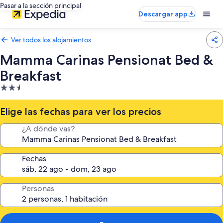
Pasar a la sección principal
Descargar app
Ver todos los alojamientos
Mamma Carinas Pensionat Bed &
Breakfast
Alojamiento
de
2.5 estrellas
Elige las fechas para ver los precios
¿A dónde vas?
Fechas
Personas