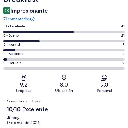
Impresionante
9,0
71 comentarios
41
10 - Excelente
41
comentarios
21
8 - Bueno
21
de
comentarios
un
7
6 - Normal
7
de
total
comentarios
un
2
4 - Mediocre
2
de
de
total
comentarios
71
un
0
2 - Horrible
0
de
de
con
total
comentarios
71
un
una
de
de
con
total
puntuación
71
un
una
de
9,2
8,0
9,0
de
con
total
puntuación
71
Limpieza
Ubicación
Personal
10
una
de
de
con
Comentarios
-
puntuación
71
8
Comentario verificado
una
Excelente
de
con
-
puntuación
10/10 Excelente
6
una
Bueno
de
-
puntuación
Jimmy
4
Normal
17 de mar de 2026
de
-