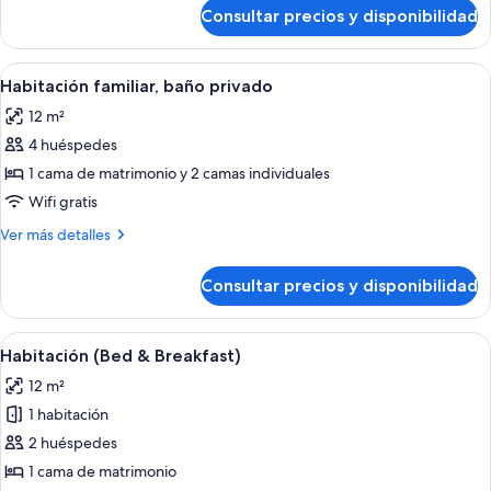
de
Consultar precios y disponibilidad
Habitación
económica,
baño
Abrir
Un dormitorio con una cama grande, do
8
compartido
Habitación familiar, baño privado
todas
12 m²
las
4 huéspedes
fotos
de
1 cama de matrimonio y 2 camas individuales
Habitación
Wifi gratis
familiar,
Más
Ver más detalles
baño
detalles
privado
de
Consultar precios y disponibilidad
Habitación
familiar,
baño
Abrir
Un dormitorio con una cama, dos sillo
9
privado
Habitación (Bed & Breakfast)
todas
12 m²
las
1 habitación
fotos
de
2 huéspedes
Habitación
1 cama de matrimonio