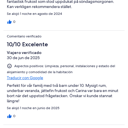
fantastisk frukost som stod uppdukat på söndagsmorgonen.
Kan verkligen rekommendera stället.
Se alojó 1 noche en agosto de 2024
0
Comentario verificado
10/10 Excelente
Viajero verificado
30 de jun de 2025
Aspectos positivos: Limpieza, personal, instalaciones y estado del
alojamiento y comodidad de la habitación
Traducir con Google
Perfekt för vår familj med två barn under 10. Mysigt rum,
underbar veranda, jättefin frukost och Carina var bara en minut
bort när det uppstod frågetecken. Önskar vi kunde stannat
längre!
Se alojó 1 noche en junio de 2025
0