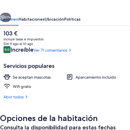
Pensionat
Bed
erior
Siguiente
&
37+
Resumen
Habitaciones
Ubicación
Políticas
Breakfast
El
103 €
precio
incluye tasas e impuestos
actual
Del 9 ago al 10 ago
es
Comentarios
Increíble
9,0
Ver 71 comentarios
9,0 de 10
de
103 €
Servicios populares
Se aceptan mascotas
Aparcamiento incluido
Fachada del alojamiento
Wifi gratis
Abrir todos
Opciones de la habitación
Consulta la disponibilidad para estas fechas