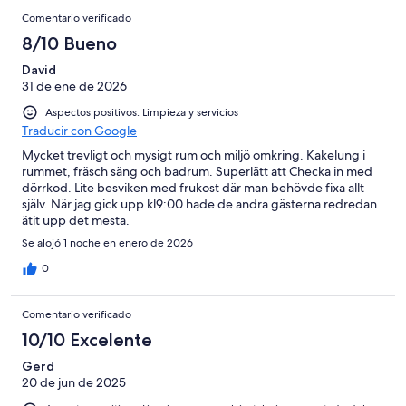
Comentario verificado
8/10 Bueno
David
31 de ene de 2026
Aspectos positivos: Limpieza y servicios
Traducir con Google
Mycket trevligt och mysigt rum och miljö omkring. Kakelung i
rummet, fräsch säng och badrum. Superlätt att Checka in med
dörrkod. Lite besviken med frukost där man behövde fixa allt
själv. När jag gick upp kl9:00 hade de andra gästerna redredan
ätit upp det mesta.
Se alojó 1 noche en enero de 2026
0
Comentario verificado
10/10 Excelente
Gerd
20 de jun de 2025