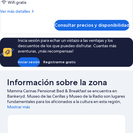
(Bed
Wifi gratis
&
Más
Ver más detalles
Breakfast)
detalles
de
Consultar precios y disponibilidad
Habitación
(Bed
&
Inicia sesión para echar un vistazo a las ventajas y los
Breakfast)
descuentos de los que puedes disfrutar. Cuantas más
aventuras, ¡más recompensas!
Iniciar sesión
Registrarme gratis
Información sobre la zona
Mamma Carinas Pensionat Bed & Breakfast se encuentra en
Bankeryd. Museo de las Cerillas y Museo de la Radio son lugares
fundamentales para los aficionados a la cultura en esta región,
donde también puedes acercarte a atractivos turísticos como
Mostrar más
Centro cultural Spira y Parque acuático Rosenlundsbaden. ¿Te
apetece disfrutar de un evento especial? Puedes consultar el
calendario de Stadsparksvallen (estadio) o Husqvarna Garden.
Reserva algo de tiempo para explorar la naturaleza realizando