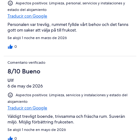
2
Aspectos positivos: Limpieza, personal, servicios y instalaciones y
Mediocre
-
estado del alojamiento
Horrible
Traducir con Google
Personalen var trevlig, rummet fyllde vårt behov och det fanns
gott om saker att välja på till frukost.
Se alojó 1 noche en marzo de 2026
0
Comentario verificado
8/10 Bueno
Ulf
6 de may de 2026
Aspectos positivos: Limpieza, servicios y instalaciones y estado del
alojamiento
Traducir con Google
Väldigt trevligt boende, trivsamma och fräscha rum. Suverän
miljö. Möjlig förbättring frukosten.
Se alojó 1 noche en mayo de 2026
0