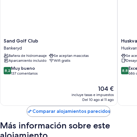
incluyen:
Calefacción y servicio de limpieza limitado
Sand
Huskvar
Sand Golf Club
Huskva
Golf
Hotell
Bankeryd
Huskvar
Club
&
Bañera de hidromasaje
Se aceptan mascotas
Se ace
Bankeryd
Vandra
Aparcamiento incluido
Wifi gratis
Desay
Huskvar
8.2
8.8
Muy bueno
Exc
8,2
8,8
sobre
sobre
137 comentarios
686 
10,
10,
Muy
Excelent
El
104 €
bueno,
686 com
precio
incluye tasas e impuestos
137 comentarios
actual
Del 10 ago al 11 ago
es
de
Comparar alojamientos parecidos
104 €
Más información sobre este
alojamiento