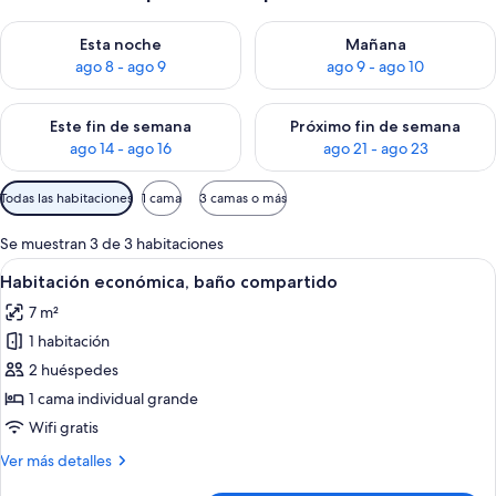
Consulta la disponibilidad para esta noche, ago 8 - ago 9
Consulta la disponibilidad pa
Esta noche
Mañana
ago 8 - ago 9
ago 9 - ago 10
Consulta la disponibilidad para este fin de semana, ago 14 - a
Consulta la disponibilidad par
Este fin de semana
Próximo fin de semana
ago 14 - ago 16
ago 21 - ago 23
Filtros
Todas las habitaciones
1 cama
3 camas o más
disponibles
para
Se muestran 3 de 3 habitaciones
las
Abrir
Habitación económica, baño compartido
1
Habitación económica, baño compartido
habitaciones
todas
7 m²
las
1 habitación
fotos
de
2 huéspedes
Habitación
1 cama individual grande
económica,
Wifi gratis
baño
Más
Ver más detalles
compartido
detalles