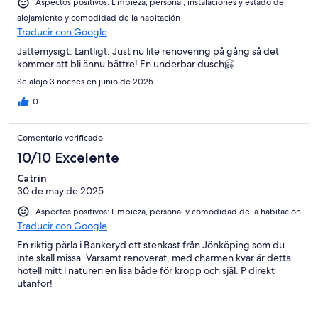
Aspectos positivos: Limpieza, personal, instalaciones y estado del
alojamiento y comodidad de la habitación
Traducir con Google
Jättemysigt. Lantligt. Just nu lite renovering på gång så det
kommer att bli ännu bättre! En underbar dusch🤗
Se alojó 3 noches en junio de 2025
0
Comentario verificado
10/10 Excelente
Catrin
30 de may de 2025
Aspectos positivos: Limpieza, personal y comodidad de la habitación
Traducir con Google
En riktig pärla i Bankeryd ett stenkast från Jönköping som du
inte skall missa. Varsamt renoverat, med charmen kvar är detta
hotell mitt i naturen en lisa både för kropp och själ. P direkt
utanför!