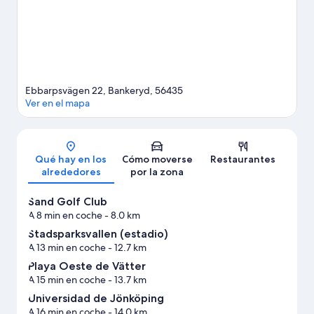
actividades como las rutas a pie o en bicicleta.
Ver guía de viaje
de Bankeryd
Ver más B&B en Bankeryd
Ebbarpsvägen 22, Bankeryd, 56435
Ver en el mapa
Mapa
Qué hay en los
Cómo moverse
Restaurantes
alrededores
por la zona
Sand Golf Club
A 8 min en coche
- 8.0 km
Stadsparksvallen (estadio)
A 13 min en coche
- 12.7 km
Playa Oeste de Vätter
A 15 min en coche
- 13.7 km
Universidad de Jönköping
A 16 min en coche
- 14.0 km