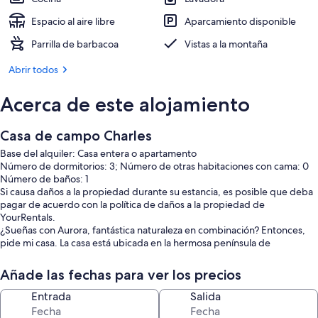
Espacio al aire libre
Aparcamiento disponible
Parrilla de barbacoa
Vistas a la montaña
Abrir todos
Acerca de este alojamiento
Casa de campo Charles
Base del alquiler: Casa entera o apartamento
Número de dormitorios: 3; Número de otras habitaciones con cama: 0
Número de baños: 1
Si causa daños a la propiedad durante su estancia, es posible que deba
pagar de acuerdo con la política de daños a la propiedad de
YourRentals.
¿Sueñas con Aurora, fantástica naturaleza en combinación? Entonces,
pide mi casa. La casa está ubicada en la hermosa península de
Malangen, en el municipio de Balsfjord. A unos 50 minutos del
aeropuerto de Tromsø. Aquí podrá disfrutar de paz y tranquilidad, pero
Añade las fechas para ver los precios
aún no muy lejos de las atracciones. Los fantásticos recuerdos de las
auroras boreales y las puestas de sol más hermosas se pueden disfrutar
Entrada
Salida
directamente desde la casa. Si necesita un descanso para su