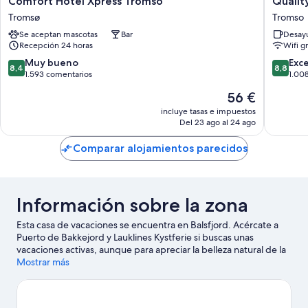
Comfort Hotel Xpress Tromso
Qualit
Hotel
Hotel
Tromsø
Tromso
Xpress
Grand
Se aceptan mascotas
Bar
Desayu
Tromso
Tromso
Recepción 24 horas
Wifi gr
Tromsø
Tromso
8.4
8.8
Muy bueno
Exc
8,4
8,8
sobre
sobre
1.593 comentarios
1.00
10,
10,
El
56 €
Muy
Excelent
precio
bueno,
1.008 c
incluye tasas e impuestos
actual
Del 23 ago al 24 ago
1.593 comentarios
es
de
Comparar alojamientos parecidos
56 €
Información sobre la zona
Esta casa de vacaciones se encuentra en Balsfjord. Acércate a
Puerto de Bakkejord y Lauklines Kystferie si buscas unas
vacaciones activas, aunque para apreciar la belleza natural de la
región lo mejor es visitar Sandsvatnet o Fiordos de Tromso.
Mostrar más
Centro de Vida Silvestre de Tromsø y Museo de la Universidad
de Tromso también merecen la pena.
Ver guía de viaje de
Balsfjord