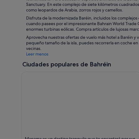
Sanctuary. En este complejo de siete kilómetros cuadrados
como leopardos de Arabia, zorros rojos y camellos.
Disfruta de la modernizada Baréin, incluidos los complejos d
cuando pasees por el impresionante Bahrain World Trade Cen
enormes turbinas eólicas. Compra artículos de lujosas marc
Aprovecha nuestras ofertas de vuelo más hotel a Baréin y v
pequeño tamaño de la isla, puedes recorrerla en coche en tan
vecinas.
Leer menos
Ciudades populares de Bahréin
Manama
Manama es un destino tranquilo que te encantará por sus