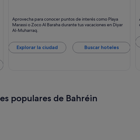
Diyar Al-Muharraq
H
Aprovecha para conocer puntos de interés como Playa
Marassi o Zoco Al Baraha durante tus vacaciones en Diyar
Al-Muharraq.
Explorar la ciudad
Buscar hoteles
ones populares de Bahréin