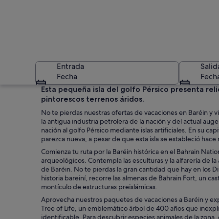
Entrada
Salid
Fecha
Fech
Esta pequeña isla del golfo Pérsico presenta reli
pintorescos terrenos áridos.
No te pierdas nuestras ofertas de vacaciones en Baréin y vi
la antigua industria petrolera de la nación y del actual a
nación al golfo Pérsico mediante islas artificiales. En su 
parezca nueva, a pesar de que esta isla se estableció hace 
Comienza tu ruta por la Baréin histórica en el Bahrain Nati
Un paseo marítimo c
arqueológicos. Contempla las esculturas y la alfarería de l
de Baréin. No te pierdas la gran cantidad que hay en los D
historia bareiní, recorre las almenas de Bahrain Fort, un ca
montículo de estructuras preislámicas.
Aprovecha nuestros paquetes de vacaciones a Baréin y explor
Tree of Life, un emblemático árbol de 400 años que inexpl
identificable. Para descubrir especies animales de la zona, 