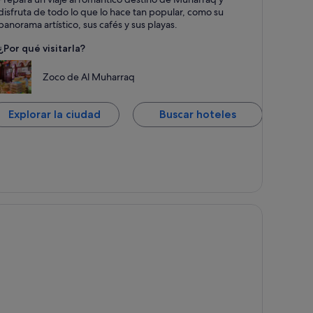
ntos fuertes: Apto para familias, Playas y Arte
disfruta de todo lo que lo hace tan popular, como su
panorama artístico, sus cafés y sus playas.
¿Por qué visitarla?
Zoco de Al Muharraq
Explorar la ciudad
Buscar hoteles