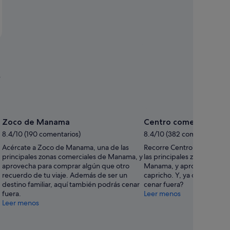
e
Zoco de Manama
Centro comercial Seef
8.4/10 (190 comentarios)
8.4/10 (382 comentarios)
Acércate a Zoco de Manama, una de las
Recorre Centro comercial S
principales zonas comerciales de Manama, y
las principales zonas comer
aprovecha para comprar algún que otro
Manama, y aprovecha para
recuerdo de tu viaje. Además de ser un
capricho. Y, ya que estás a
destino familiar, aquí también podrás cenar
cenar fuera?
fuera.
Leer menos
Leer menos