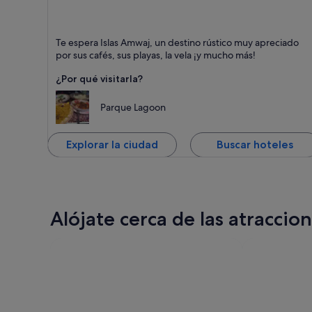
Islas Amwaj
Te espera Islas Amwaj, un destino rústico muy apreciado
Puntos fuertes: Comidas, Playas y Apto para familias
por sus cafés, sus playas, la vela ¡y mucho más!
¿Por qué visitarla?
Parque Lagoon
Explorar la ciudad
Buscar hoteles
Alójate cerca de las atracci