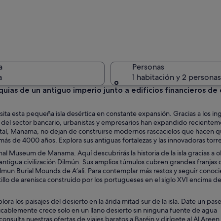
Un muelle
a
Personas
a
1 habitación y 2 personas
quias de un antiguo imperio junto a edificios financieros de c
Una joyerí
sita esta pequeña isla desértica en constante expansión. Gracias a los in
uge del sector bancario, urbanistas y empresarios han expandido recientem
capital, Manama, no dejan de construirse modernos rascacielos que hacen 
más de 4000 años. Explora sus antiguas fortalezas y las innovadoras torre
onal Museum de Manama. Aquí descubrirás la historia de la isla gracias a 
on barandilla de cristal, palmeras y un rascacielos moderno al fondo.
a antigua civilización Dilmún. Sus amplios túmulos cubren grandes franjas 
ilmun Burial Mounds de A’ali. Para contemplar más restos y seguir conoci
stillo de arenisca construido por los portugueses en el siglo XVI encima d
a los paisajes del desierto en la árida mitad sur de la isla. Date un pas
icablemente crece solo en un llano desierto sin ninguna fuente de agua
consulta nuestras ofertas de viajes baratos a Baréin y dirígete al Al Areen