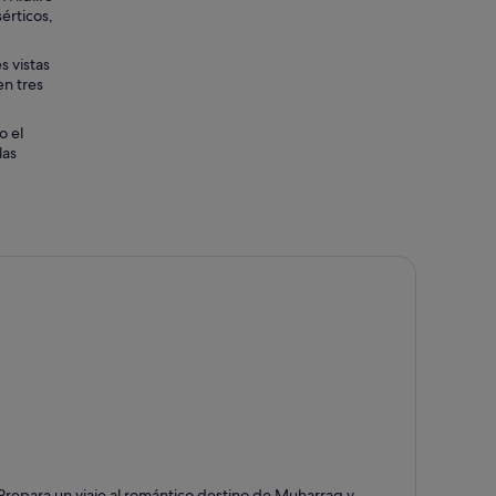
érticos,
s vistas
en tres
o el
las
uharraq
Prepara un viaje al romántico destino de Muharraq y