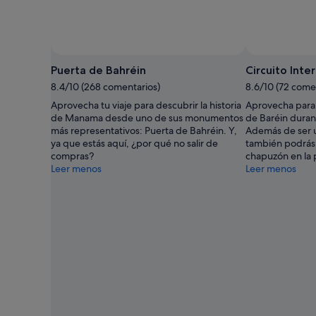
Puerta de Bahréin
Circuito Inte
8.4/10 (268 comentarios)
8.6/10 (72 come
Aprovecha tu viaje para descubrir la historia
Aprovecha para v
de Manama desde uno de sus monumentos
de Baréin durant
más representativos: Puerta de Bahréin. Y,
Además de ser un
ya que estás aquí, ¿por qué no salir de
también podrás 
compras?
chapuzón en la p
Leer menos
Leer menos