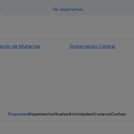
s
Ver alojamientos
ción de Muharraq
Gobernación Central
Paquetes
Alojamientos
Vuelos
Actividades
Cruceros
Coches