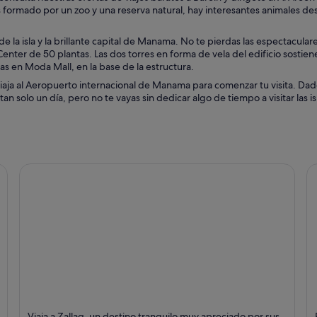
 formado por un zoo y una reserva natural, hay interesantes animales des
e la isla y la brillante capital de Manama. No te pierdas las espectaculare
ter de 50 plantas. Las dos torres en forma de vela del edificio sostien
as en Moda Mall, en la base de la estructura.
iaja al Aeropuerto internacional de Manama para comenzar tu visita. Dad
 solo un día, pero no te vayas sin dedicar algo de tiempo a visitar las is
Zallaq
M
Viaja a Zallaq, un destino tranquilo muy apreciado por sus