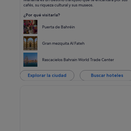
Puntos fuertes: Compras, Ocio y Cafeterías
cafés, su riqueza cultural y sus museos.
¿Por qué visitarla?
Puerta de Bahréin
Gran mezquita Al Fateh
Rascacielos Bahrain World Trade Center
Explorar la ciudad
Buscar hoteles