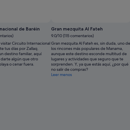
Foto de Laura Onstot
Foto
gratuita
rnacional de Baréin
Gran mezquita Al Fateh
de
ntarios)
9.0/10 (115 comentarios)
Laura
isitar Circuito Internacional
Gran mezquita Al Fateh es, sin duda, uno d
Onstot
e tus días por Zallaq.
los rincones más populares de Manama,
 destino familiar, aquí
aunque este destino esconde multitud de
darte algún que otro
lugares y actividades que seguro que te
laya o cenar fuera.
sorprenden. Y, ya que estás aquí, ¿por qué
no salir de compras?
Leer menos