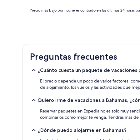
de
158 €
Precio
Precio más bajo por noche encontrado en las últimas 24 horas par
más
bajo
por
noche
encontrado
en
las
Preguntas frecuentes
últimas
24 horas
para
¿Cuánto cuesta un paquete de vacaciones
una
estancia
El precio depende un poco de varios factores, como f
de
de alojamiento, los vuelos y las actividades que mej
1 noche
y
Quiero irme de vacaciones a Bahamas, ¿có
2 adultos.
Los
Reservar paquetes en Expedia no es solo muy sencill
precios
y
combinarlos como mejor te venga. Tendrás más de 50
la
disponibilidad
¿Dónde puedo alojarme en Bahamas?
están
sujetos