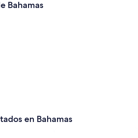
 de Bahamas
Isla Paraíso
George T
Isla Paraíso
George
sitados en Bahamas