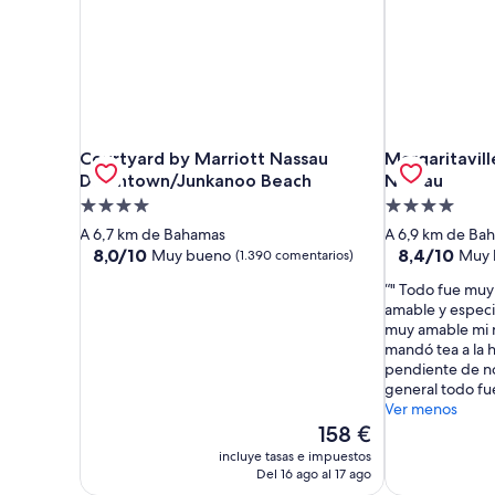
Courtyard by Marriott Nassau Downtown/Junkanoo
Margaritavill
Courtyard by Marriott Nassau
Margaritavill
Downtown/Junkanoo Beach
Nassau
Alojamiento
Alojamiento
de
de
A 6,7 km de Bahamas
A 6,9 km de Ba
4.0 estrellas
4.0 estrellas
8.0
8.4
8,0/10
8,4/10
Muy bueno
Muy 
(1.390 comentarios)
sobre
sobre
" Todo fue muy 
10,
10,
amable y espec
Muy
Muy
muy amable mi ni
bueno,
bueno,
mandó tea a la 
(1.390 comentarios)
(2.455 coment
pendiente de no
general todo fu
Ver menos
El
158 €
precio
incluye tasas e impuestos
actual
Del 16 ago al 17 ago
es