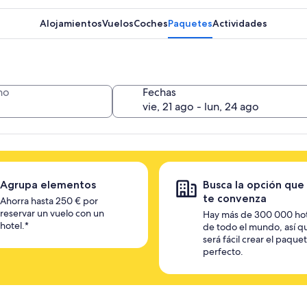
Alojamientos
Vuelos
Coches
Paquetes
Actividades
no
Fechas
Agrupa elementos
Busca la opción que
te convenza
Ahorra hasta 250 € por
reservar un vuelo con un
Hay más de 300 000 ho
hotel.*
de todo el mundo, así q
será fácil crear el paque
perfecto.