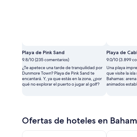
Playa de Pink Sand
Playa de Cab
9.8/10 (235 comentarios)
9.0/10 (3.899 c
¿Te apetece una tarde de tranquilidad por
Una playa impre
Dunmore Town? Playa de Pink Sand te
que visite la isl
encantará. Y, ya que estás en la zona, ¿por
Bahamas: arena b
qué no explorar el puerto o jugar al golf?
animados establ
Ofertas de hoteles en Baha
Courtyard by Marriott Nassau Downtown/Junkanoo
Margaritavill