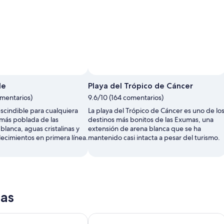
le
Playa del Trópico de Cáncer
omentarios)
9.6/10 (164 comentarios)
scindible para cualquiera
La playa del Trópico de Cáncer es uno de lo
a más poblada de las
destinos más bonitos de las Exumas, una
lanca, aguas cristalinas y
extensión de arena blanca que se ha
ecimientos en primera línea.
mantenido casi intacta a pesar del turismo.
mas
 Beach
e Beach Resort - Nassau
Grand Hyatt Baha Mar