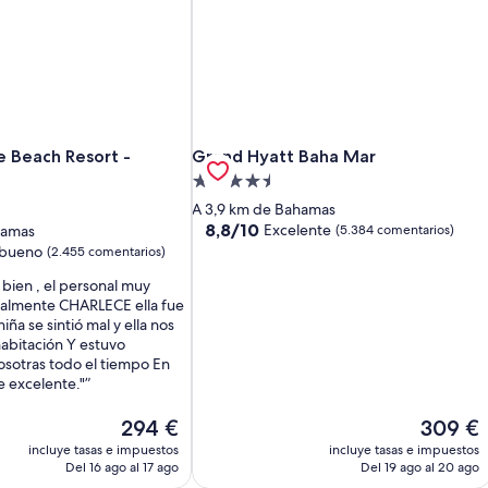
 Beach
e Beach Resort - Nassau
Grand Hyatt Baha Mar
e Beach Resort -
Grand Hyatt Baha Mar
Alojamiento
de
A 3,9 km de Bahamas
4.5 estrellas
8.8
8,8/10
Excelente
hamas
(5.384 comentarios)
sobre
bueno
(2.455 comentarios)
10,
bien , el personal muy
Excelente,
ialmente CHARLECE ella fue
(5.384 comentarios)
ña se sintió mal y ella nos
habitación Y estuvo
arios)
sotras todo el tiempo En
e excelente."
El
El
294 €
309 €
precio
precio
incluye tasas e impuestos
incluye tasas e impuestos
actual
actual
Del 16 ago al 17 ago
Del 19 ago al 20 ago
es
es