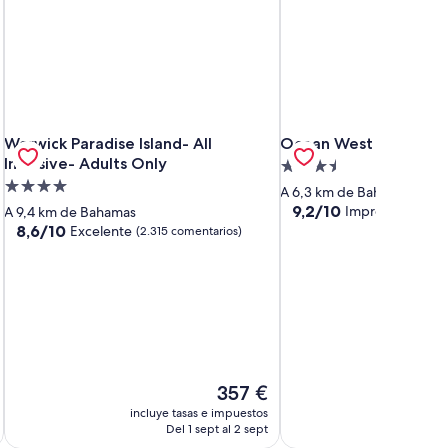
Warwick Paradise Island- All Inclusive- Adults Only
Ocean West Boutique 
Warwick Paradise Island- All
Ocean West Boutique
Inclusive- Adults Only
Alojamiento
Alojamiento
de
A 6,3 km de Bahamas
de
3.5 estrellas
9.2
9,2/10
Impresionante
A 9,4 km de Bahamas
(
sobre
4.0 estrellas
8.6
8,6/10
Excelente
(2.315 comentarios)
10,
sobre
Impresionante,
10,
(739 comentarios)
Excelente,
(2.315 comentarios)
El
357 €
precio
incluye tasas e impuestos
incluye
actual
Del 1 sept al 2 sept
es