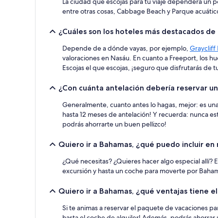
La ciudad que escojas para tu viaje dependerá un po
a
entre otras cosas, Cabbage Beach y Parque acuáti
cambios.
Pueden
¿Cuáles son los hoteles más destacados d
aplicarse
términos
Depende de a dónde vayas, por ejemplo,
Graycliff
y
valoraciones en Nasáu. En cuanto a Freeport, los
condiciones
Escojas el que escojas, ¡seguro que disfrutarás de t
adicionales.
¿Con cuánta antelación debería reservar u
Generalmente, cuanto antes lo hagas, mejor: es una
hasta 12 meses de antelación! Y recuerda: nunca es
podrás ahorrarte un buen pellizco!
Quiero ir a Bahamas, ¿qué puedo incluir e
¿Qué necesitas? ¿Quieres hacer algo especial allí? 
excursión y hasta un coche para moverte por Bahamas
Quiero ir a Bahamas, ¿qué ventajas tiene 
Si te animas a reservar el paquete de vacaciones pa
hasta el coche de alquiler! Además, podrás ahorrar 