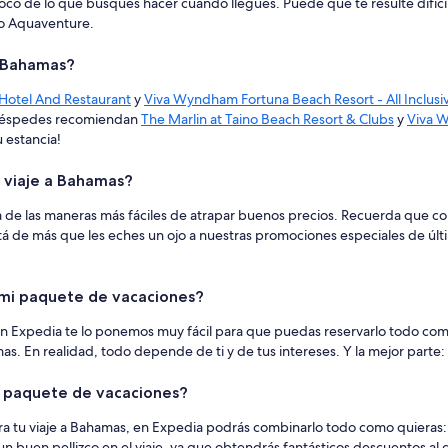
co de lo que busques hacer cuando llegues. Puede que te resulte difícil 
co Aquaventure.
e Bahamas?
 Hotel And Restaurant
y
Viva Wyndham Fortuna Beach Resort - All Inclusi
 huéspedes recomiendan
The Marlin at Taino Beach Resort & Clubs
y
Viva W
u estancia!
n viaje a Bahamas?
 de las maneras más fáciles de atrapar buenos precios. Recuerda que co
tá de más que les eches un ojo a nuestras promociones especiales de últ
n mi paquete de vacaciones?
En Expedia te lo ponemos muy fácil para que puedas reservarlo todo como
. En realidad, todo depende de ti y de tus intereses. Y la mejor parte: ¡
el paquete de vacaciones?
ra tu viaje a Bahamas, en Expedia podrás combinarlo todo como quieras: e
un buen pellizco en el viaje, ya que obtendrás fantásticos descuentos al 