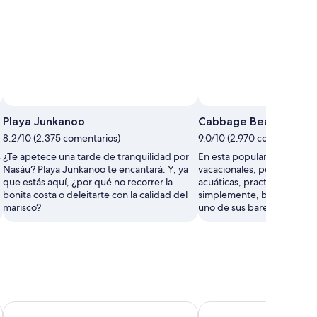
Playa Junkanoo
Cabbage Beach
8.2/10 (2.375 comentarios)
9.0/10 (2.970 comentarios)
s
¿Te apetece una tarde de tranquilidad por
En esta popular playa, lle
Nasáu? Playa Junkanoo te encantará. Y, ya
vacacionales, podrás cond
que estás aquí, ¿por qué no recorrer la
acuáticas, practicar parave
bonita costa o deleitarte con la calidad del
simplemente, broncearte al 
marisco?
uno de sus bares.
Warwick Paradise Island- All Inclusive- Adults Only
Ocean West Boutique 