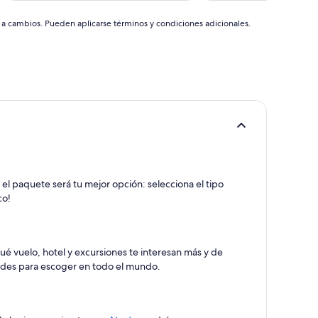
de
357 €
s a cambios. Pueden aplicarse términos y condiciones adicionales.
 el paquete será tu mejor opción: selecciona el tipo
co!
ué vuelo, hotel y excursiones te interesan más y de
dades para escoger en todo el mundo.