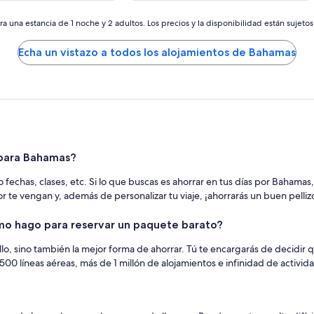
de
de
294 €
309 €
a una estancia de 1 noche y 2 adultos. Los precios y la disponibilidad están sujeto
Echa un vistazo a todos los alojamientos de Bahamas
 para Bahamas?
echas, clases, etc. Si lo que buscas es ahorrar en tus días por Bahamas,
or te vengan y, además de personalizar tu viaje, ¡ahorrarás un buen pelliz
mo hago para reservar un paquete barato?
o, sino también la mejor forma de ahorrar. Tú te encargarás de decidir q
0 líneas aéreas, más de 1 millón de alojamientos e infinidad de activi