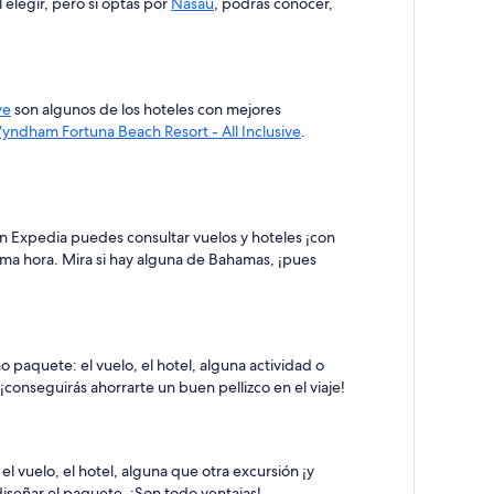
elegir, pero si optas por
Nasáu
, podrás conocer,
ve
son algunos de los hoteles con mejores
yndham Fortuna Beach Resort - All Inclusive
.
n Expedia puedes consultar vuelos y hoteles ¡con
ima hora. Mira si hay alguna de Bahamas, ¡pues
 paquete: el vuelo, el hotel, alguna actividad o
conseguirás ahorrarte un buen pellizco en el viaje!
l vuelo, el hotel, alguna que otra excursión ¡y
diseñar el paquete. ¡Son todo ventajas!