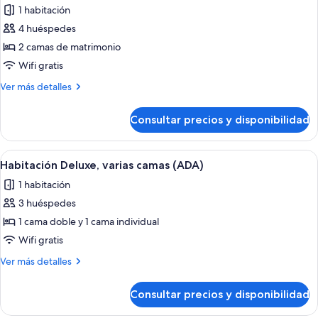
de
1 habitación
matrimonio
las
4 huéspedes
fotos
de
2 camas de matrimonio
Habitación
Wifi gratis
estándar,
Más
Ver más detalles
2
detalles
camas
de
Consultar precios y disponibilidad
Habitación
de
estándar,
matrimonio
2
Abrir
Habitación de hotel con dos camas, ca
2
camas
Habitación Deluxe, varias camas (ADA)
todas
de
1 habitación
matrimonio
las
3 huéspedes
fotos
de
1 cama doble y 1 cama individual
Habitación
Wifi gratis
Deluxe,
Más
Ver más detalles
varias
detalles
camas
de
Consultar precios y disponibilidad
Habitación
(ADA)
Deluxe,