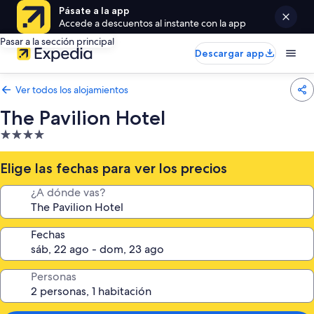
Pásate a la app
Accede a descuentos al instante con la app
Pasar a la sección principal
Descargar app
Ver todos los alojamientos
The Pavilion Hotel
Alojamiento
de
4.0 estrellas
Elige las fechas para ver los precios
¿A dónde vas?
Fechas
Personas