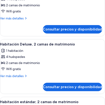
fotos
de
2 camas de matrimonio
Habitación
Wifi gratis
Premier,
Más
Ver más detalles
2
detalles
camas
de
Consultar precios y disponibilidad
Habitación
de
Premier,
matrimonio
2
Abrir
Habitación de hotel con dos camas, ca
4
camas
Habitación Deluxe, 2 camas de matrimonio
todas
de
1 habitación
matrimonio
las
4 huéspedes
fotos
de
2 camas de matrimonio
Habitación
Wifi gratis
Deluxe,
Más
Ver más detalles
2
detalles
camas
de
Consultar precios y disponibilidad
Habitación
de
Deluxe,
matrimonio
2
Abrir
Habitación de hotel con dos camas, ca
3
camas
Habitación estándar, 2 camas de matrimonio
todas