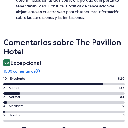
determinadas tarifas de habitación, porque es importante
tener flexibilidad. Consulta la política de cancelación del
alojamiento en nuestra web para obtener más información
sobre las condiciones y las limitaciones.
Comentarios
Comentarios sobre The Pavilion
Hotel
Excepcional
9,6
1003 comentarios
820
10 - Excelente
820
comentarios
137
8 - Bueno
137
de
comentarios
un
34
6 - Normal
34
de
total
comentarios
un
9
4 - Mediocre
9
de
de
total
comentarios
1003
un
3
2 - Horrible
3
de
de
con
total
comentarios
1003
un
una
de
de