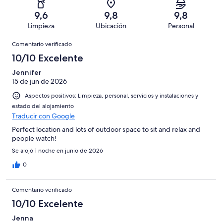
con
total
puntuación
1003
un
una
de
9,6
9,8
9,8
de
con
total
puntuación
1003
Limpieza
Ubicación
Personal
10
una
de
de
con
Comentarios
-
puntuación
1003
8
Comentario verificado
una
Excelente
de
con
-
puntuación
10/10 Excelente
6
una
Bueno
de
-
puntuación
Jennifer
4
Normal
15 de jun de 2026
de
-
2
Aspectos positivos: Limpieza, personal, servicios y instalaciones y
Mediocre
-
estado del alojamiento
Horrible
Traducir con Google
Perfect location and lots of outdoor space to sit and relax and
people watch!
Se alojó 1 noche en junio de 2026
0
Comentario verificado
10/10 Excelente
Jenna