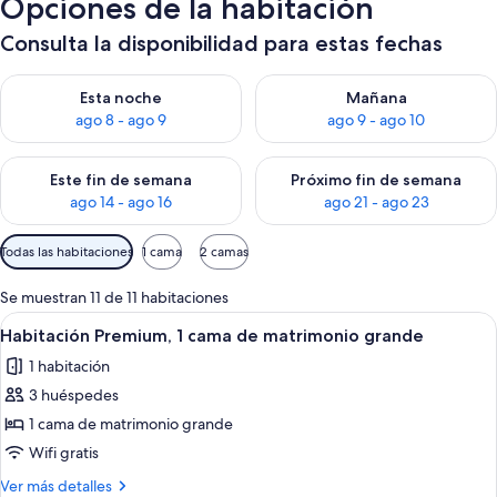
Opciones de la habitación
Consulta la disponibilidad para estas fechas
Consulta la disponibilidad para esta noche, ago 8 - ago 9
Consulta la disponibilidad pa
Esta noche
Mañana
ago 8 - ago 9
ago 9 - ago 10
Consulta la disponibilidad para este fin de semana, ago 14 - a
Consulta la disponibilidad par
Este fin de semana
Próximo fin de semana
ago 14 - ago 16
ago 21 - ago 23
Filtros
Todas las habitaciones
1 cama
2 camas
disponibles
para
Se muestran 11 de 11 habitaciones
las
Abrir
Ropa de cama de alta calidad, edredon
3
Habitación Premium, 1 cama de matrimonio grande
habitaciones
todas
1 habitación
las
3 huéspedes
fotos
de
1 cama de matrimonio grande
Habitación
Wifi gratis
Premium,
Más
Ver más detalles