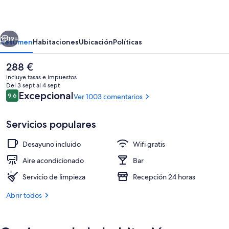
Hotel
erior
Siguiente
19+
Resumen
Habitaciones
Ubicación
Políticas
El
288 €
precio
incluye tasas e impuestos
actual
Del 3 sept al 4 sept
es
Comentarios
Excepcional
9,6
Ver 1003 comentarios
9,6 de 10
de
288 €
Servicios populares
Desayuno incluido
Wifi gratis
Habitación Deluxe, 2 camas de matrimo
Aire acondicionado
Bar
Servicio de limpieza
Recepción 24 horas
Abrir todos