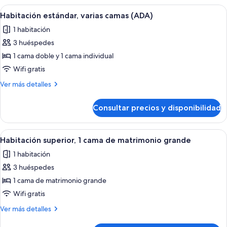
varias
Abrir
Habitación de hotel con dos camas, ca
2
camas
Habitación estándar, varias camas (ADA)
todas
(ADA)
1 habitación
las
3 huéspedes
fotos
de
1 cama doble y 1 cama individual
Habitación
Wifi gratis
estándar,
Más
Ver más detalles
varias
detalles
camas
de
Consultar precios y disponibilidad
Habitación
(ADA)
estándar,
varias
Abrir
Ropa de cama de alta calidad, edredon
3
camas
Habitación superior, 1 cama de matrimonio grande
todas
(ADA)
1 habitación
las
3 huéspedes
fotos
de
1 cama de matrimonio grande
Habitación
Wifi gratis
superior,
Más
Ver más detalles
1
detalles
de