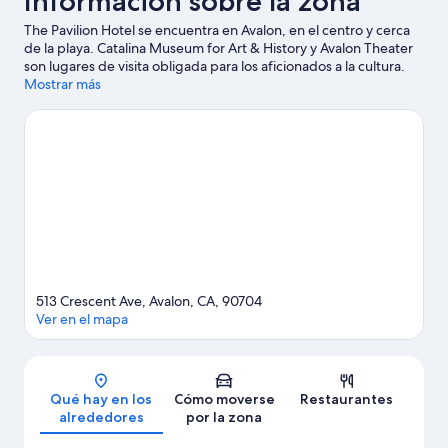
Información sobre la zona
The Pavilion Hotel se encuentra en Avalon, en el centro y cerca
de la playa. Catalina Museum for Art & History y Avalon Theater
son lugares de visita obligada para los aficionados a la cultura.
También merece la pena acercarse a Green Pleasure Pier y
Mostrar más
Catalina Casino (teatro y museo). Dedica algo de tiempo a
descubrir cuáles son las actividades de la zona, entre las que se
incluye el golf.
Ver guía de viaje de Avalon
513 Crescent Ave, Avalon, CA, 90704
Ver en el mapa
Mapa
Qué hay en los
Cómo moverse
Restaurantes
alrededores
por la zona