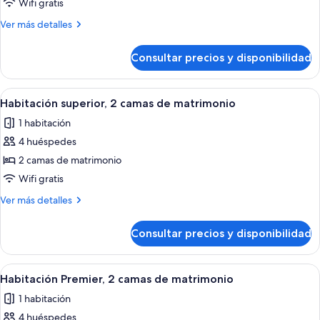
Habitación
Wifi gratis
Deluxe,
Más
Ver más detalles
1
detalles
cama
de
Consultar precios y disponibilidad
Habitación
de
Deluxe,
matrimonio
1
Abrir
Habitación de hotel con dos camas, ca
grande
3
cama
Habitación superior, 2 camas de matrimonio
todas
de
1 habitación
matrimonio
las
grande
4 huéspedes
fotos
de
2 camas de matrimonio
Habitación
Wifi gratis
superior,
Más
Ver más detalles
2
detalles
camas
de
Consultar precios y disponibilidad
Habitación
de
superior,
matrimonio
2
Abrir
Habitación de hotel con dos camas, ca
3
camas
Habitación Premier, 2 camas de matrimonio
todas
de
1 habitación
matrimonio
las
4 huéspedes