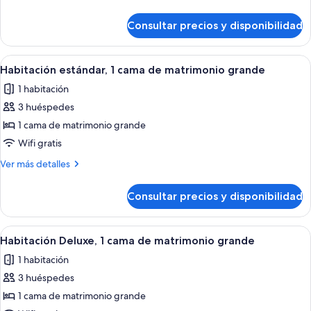
1
detalles
cama
de
Consultar precios y disponibilidad
Habitación
de
Premium,
matrimonio
1
Abrir
Ropa de cama de alta calidad, edredon
grande
3
cama
Habitación estándar, 1 cama de matrimonio grande
todas
de
1 habitación
matrimonio
las
grande
3 huéspedes
fotos
de
1 cama de matrimonio grande
Habitación
Wifi gratis
estándar,
Más
Ver más detalles
1
detalles
cama
de
Consultar precios y disponibilidad
Habitación
de
estándar,
matrimonio
1
Abrir
Ropa de cama de alta calidad, edredon
grande
3
cama
Habitación Deluxe, 1 cama de matrimonio grande
todas
de
1 habitación
matrimonio
las
grande
3 huéspedes
fotos
de
1 cama de matrimonio grande