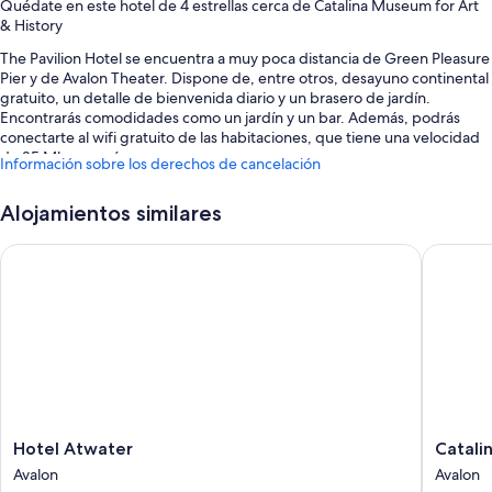
Quédate en este hotel de 4 estrellas cerca de Catalina Museum for Art
& History
The Pavilion Hotel se encuentra a muy poca distancia de Green Pleasure
Pier y de Avalon Theater. Dispone de, entre otros, desayuno continental
gratuito, un detalle de bienvenida diario y un brasero de jardín.
Encontrarás comodidades como un jardín y un bar. Además, podrás
conectarte al wifi gratuito de las habitaciones, que tiene una velocidad
de 25 Mbps o más.
Información sobre los derechos de cancelación
También hay otros servicios, como:
Alojamientos similares
Consigna de equipaje, un ascensor y toallas de playa
Hotel Atwater
Catalina 
Un servicio de recepción las 24 horas, una máquina expendedora y
muebles de exterior
Una caja fuerte en recepción, café o té en las zonas comunes y
espacios sin humos
Los viajeros valoran muy positivamente la amabilidad del personal
Características de la habitación
Las 71 habitaciones brindan características entre las que se incluyen
sábanas de alta calidad y aire acondicionado, además de ciertas
Hotel
Catalina
Hotel Atwater
Catalin
comodidades adicionales, tales como wifi gratis y cajas fuertes.
Atwater
Island
Avalon
Avalon
Avalon
Inn