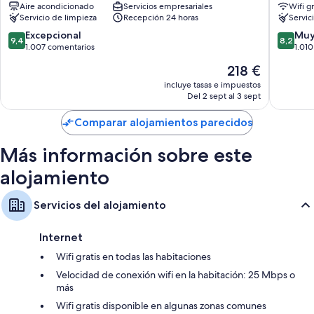
Además, otros servicios que encontrarás incluyen:
Aire acondicionado
Servicios empresariales
Wifi gr
Avalon
Servicio de limpieza
Recepción 24 horas
Servic
Baños con artículos de higiene personal de diseño y duchas y
9.4
8.2
Excepcional
Muy
bañeras combinadas
9,4
8,2
sobre
sobre
1.007 comentarios
1.01
Televisiones LCD con canales por cable y reproductores de DVD
10,
10,
El
218 €
Excepcional,
Muy
Frigoríficos, cafeteras y teteras y calefacción
precio
1.007 comentarios
bueno,
incluye tasas e impuestos
actual
Del 2 sept al 3 sept
1.010 co
es
de
Comparar alojamientos parecidos
218 €
Más información sobre este
alojamiento
Servicios del alojamiento
Internet
Wifi gratis en todas las habitaciones
Velocidad de conexión wifi en la habitación: 25 Mbps o
más
Wifi gratis disponible en algunas zonas comunes