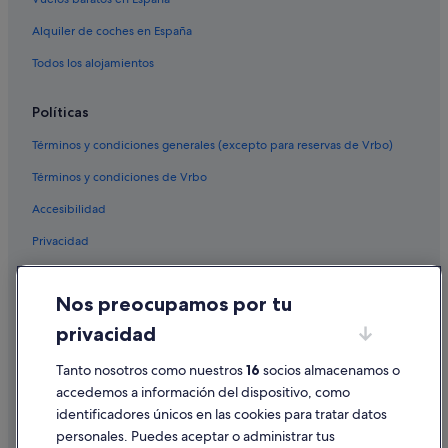
Alquiler de coches en España
Todos los alojamientos
Políticas
Términos y condiciones generales (excepto para reservas de Vrbo)
Términos y condiciones de Vrbo
Accesibilidad
Privacidad
Cookies
Nos preocupamos por tu
Condiciones de uso
privacidad
Información legal/contacto
Pautas sobre el contenido y cómo denunciar contenido
Tanto nosotros como nuestros
16
socios almacenamos o
accedemos a información del dispositivo, como
identificadores únicos en las cookies para tratar datos
Ayuda
personales. Puedes aceptar o administrar tus