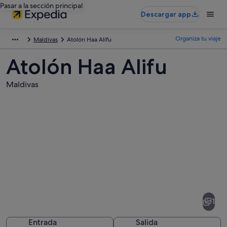
Pasar a la sección principal
Descargar app
Organiza tu viaje
Maldivas
Atolón Haa Alifu
Atolón Haa Alifu
Maldivas
Fotos
de
Atolón
1
Haa
Alifu
Entrada
Salida