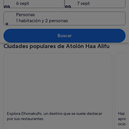
6 sept
7 sept
Personas
1 habitación y 2 personas
Un muelle que se adentra en aguas tu
Buscar
Ciudades populares de Atolón Haa Alifu
Dhonakulhi
Isla M
Explora Dhonakulhi, un destino que se suele destacar
Haz un
Punto fuerte: Comidas
Puntos
por sus restaurantes.
apreci
ocio 