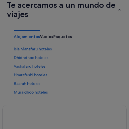
Te acercamos a un mundo de
viajes
Alojamientos
Vuelos
Paquetes
Isla Manafaru hoteles
Dhidhdhoo hoteles
Vashafaru hoteles
Hoarafushi hoteles
Baarah hoteles
Muraidhoo hoteles
Alidhoo hoteles
Kelaa hoteles
Dhonakulhi hoteles
Utheemu hoteles