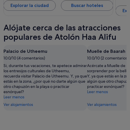
Explorar la ciudad
Buscar hoteles
Exp
Alójate cerca de las atracciones
populares de Atolón Haa Alifu
Palacio de Utheemu
Muelle de Baarah
10.0/10 (4 comentarios)
10.0/10 (2 comentarios)
Si, durante tus vacaciones, te apetece admirar
Acércate a Muelle de Ba
los entresijos culturales de Utheemu,
sorprender por la bellez
recuerda visitar Palacio de Utheemu. Y, ya que
Y, ya que estás en la zo
estás en la zona, ¿por qué no darte algún que
algún que otro chapuzón
otro chapuzón en la playa o practicar
practicar esnórquel?
esnórquel?
Leer menos
Leer menos
Ver alojamientos
Ver alojamientos