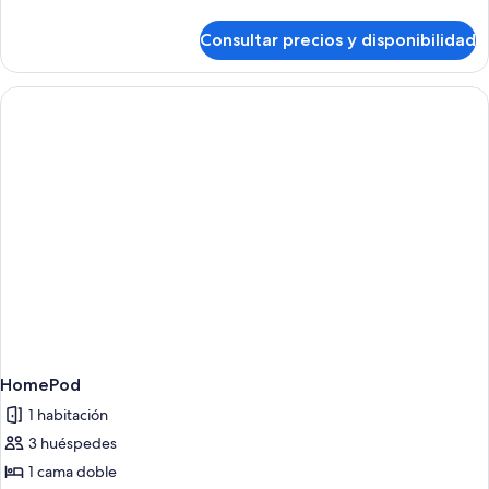
detalles
de
Consultar precios y disponibilidad
Bay
4
HomePod
1 habitación
3 huéspedes
1 cama doble