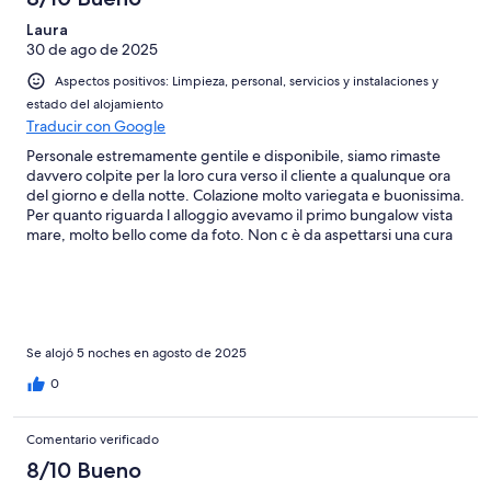
Laura
30 de ago de 2025
Aspectos positivos: Limpieza, personal, servicios y instalaciones y
estado del alojamiento
Traducir con Google
Personale estremamente gentile e disponibile, siamo rimaste
davvero colpite per la loro cura verso il cliente a qualunque ora
del giorno e della notte. Colazione molto variegata e buonissima.
Per quanto riguarda l alloggio avevamo il primo bungalow vista
mare, molto bello come da foto. Non c è da aspettarsi una cura
della struttura però per il prezzo pagato assolutamente valido!
Per quanto riguarda il rumore avevamo dei vicini un po’ chiassosi
ma non è colpa della struttura, ma solo della incivilita dell uomo
soprattutto in vacanza!
Se alojó 5 noches en agosto de 2025
0
Comentario verificado
8/10 Bueno