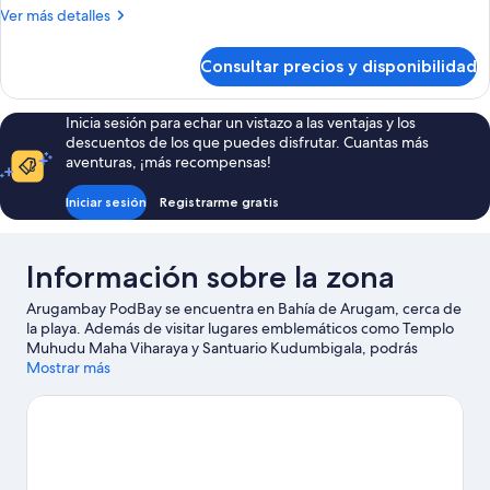
Más
Ver más detalles
detalles
de
Consultar precios y disponibilidad
HomePod
Inicia sesión para echar un vistazo a las ventajas y los
descuentos de los que puedes disfrutar. Cuantas más
aventuras, ¡más recompensas!
Iniciar sesión
Registrarme gratis
Información sobre la zona
Arugambay PodBay se encuentra en Bahía de Arugam, cerca de
la playa. Además de visitar lugares emblemáticos como Templo
Muhudu Maha Viharaya y Santuario Kudumbigala, podrás
apreciar la belleza natural de Playa de la bahía de Arugam o
Mostrar más
Punta de Pottuvil. Tendrás oportunidad de disfrutar del agua
realizando un sinfín de actividades (por ejemplo, pesca), pero
también podrás vivir grandes aventuras practicando las rutas a
pie o en bicicleta en las inmediaciones.
Ver guía de viaje de
Bahía de Arugam