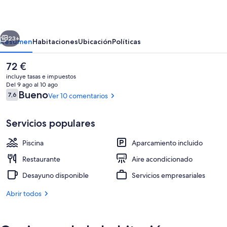
erior
Siguiente
23+
Resumen
Habitaciones
Ubicación
Políticas
El
72 €
precio
incluye tasas e impuestos
actual
Del 9 ago al 10 ago
es
Comentarios
Bueno
7,6
Ver 10 comentarios
7,6 de 10
de
72 €
Servicios populares
Piscina
Aparcamiento incluido
Vistas al jardín
Restaurante
Aire acondicionado
Desayuno disponible
Servicios empresariales
Abrir todos