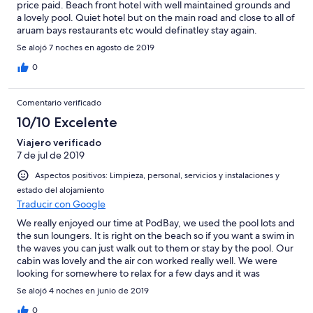
price paid. Beach front hotel with well maintained grounds and
a lovely pool. Quiet hotel but on the main road and close to all of
aruam bays restaurants etc would definatley stay again.
Se alojó 7 noches en agosto de 2019
0
Comentario verificado
10/10 Excelente
Viajero verificado
7 de jul de 2019
Aspectos positivos: Limpieza, personal, servicios y instalaciones y
estado del alojamiento
Traducir con Google
We really enjoyed our time at PodBay, we used the pool lots and
the sun loungers. It is right on the beach so if you want a swim in
the waves you can just walk out to them or stay by the pool. Our
cabin was lovely and the air con worked really well. We were
looking for somewhere to relax for a few days and it was
perfect. The staff were helpful and friendly too.
Se alojó 4 noches en junio de 2019
0