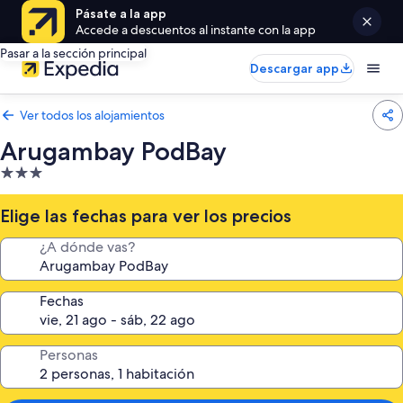
Pásate a la app
Accede a descuentos al instante con la app
Pasar a la sección principal
Descargar app
Ver todos los alojamientos
Arugambay PodBay
Alojamiento
de
3.0 estrellas
Elige las fechas para ver los precios
¿A dónde vas?
Fechas
Personas