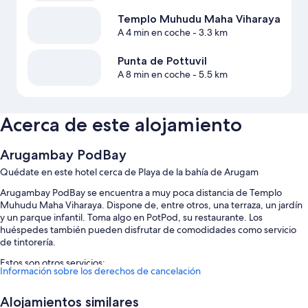
Templo Muhudu Maha Viharaya
A 4 min en coche
- 3.3 km
Punta de Pottuvil
A 8 min en coche
- 5.5 km
Acerca de este alojamiento
Arugambay PodBay
Quédate en este hotel cerca de Playa de la bahía de Arugam
Arugambay PodBay se encuentra a muy poca distancia de Templo
Muhudu Maha Viharaya. Dispone de, entre otros, una terraza, un jardín
y un parque infantil. Toma algo en PotPod, su restaurante. Los
huéspedes también pueden disfrutar de comodidades como servicio
de tintorería.
Estos son otros servicios:
Información sobre los derechos de cancelación
Una piscina al aire libre y una piscina infantil, con tumbonas y
sombrillas
Alojamientos similares