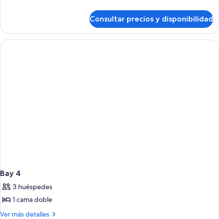
detalles
de
Consultar precios y disponibilidad
Cabaña
básica
Bay 4
3 huéspedes
1 cama doble
Más
Ver más detalles