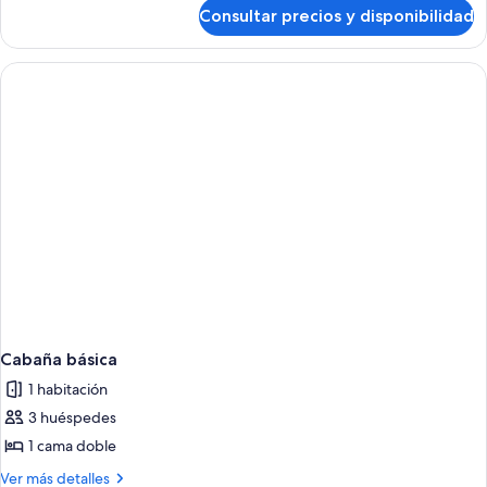
de
Consultar precios y disponibilidad
Bay
3
Cabaña básica
1 habitación
3 huéspedes
1 cama doble
Más
Ver más detalles