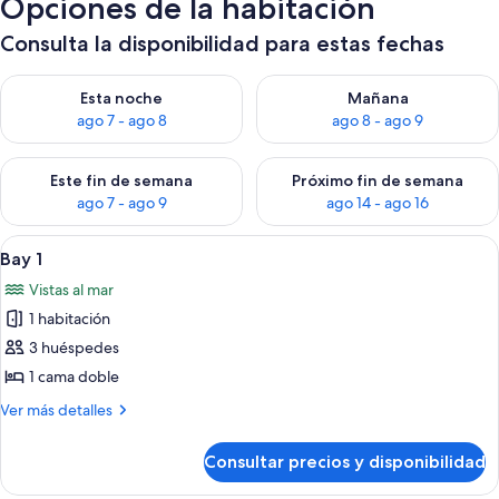
Opciones de la habitación
Consulta la disponibilidad para estas fechas
Consulta la disponibilidad para esta noche, ago 7 - ago 8
Consulta la disponibilidad pa
Esta noche
Mañana
ago 7 - ago 8
ago 8 - ago 9
Consulta la disponibilidad para este fin de semana, ago 7 - ag
Consulta la disponibilidad par
Este fin de semana
Próximo fin de semana
ago 7 - ago 9
ago 14 - ago 16
Abrir
Una terraza de madera con vista a una
1
Bay 1
todas
Vistas al mar
las
1 habitación
fotos
de
3 huéspedes
Bay
1 cama doble
1
Más
Ver más detalles
detalles
de
Consultar precios y disponibilidad
Bay
1