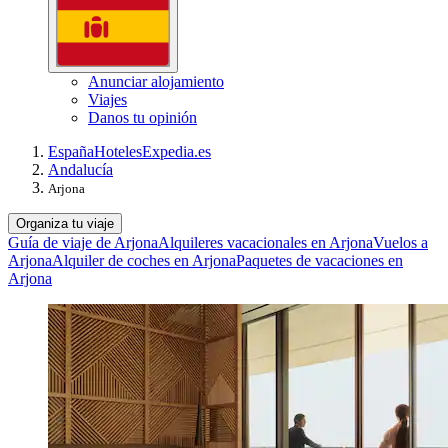
Anunciar alojamiento
Viajes
Danos tu opinión
España
Hoteles
Expedia.es
Andalucía
Arjona
Organiza tu viaje
Guía de viaje de Arjona
Alquileres vacacionales en Arjona
Vuelos a
Arjona
Alquiler de coches en Arjona
Paquetes de vacaciones en
Arjona