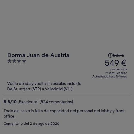
El
Dorma Juan de Austria
806 €
precio
549 €
4
era
out
por persona
de
of
19 sept - 26 sept
Actualizado hace 16 horas
806 €,
5
Vuelo de ida y vuelta sin escalas incluido
ahora
De Stuttgart (STR) a Valladolid (VLL)
es
de
8,8
/
10
¡Excelente! (524 comentarios)
549 €
por
Todo ok, salvo la falta de capacidad del personal del lobby y front
office.
persona
Comentario del 2 de ago de 2026