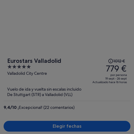
El
Eurostars Valladolid
1012 €
precio
779 €
5
era
out
Valladolid City Centre
por persona
de
of
19 sept - 26 sept
Actualizado hace 16 horas
1012 €,
5
Vuelo de ida y vuelta sin escalas incluido
ahora
De Stuttgart (STR) a Valladolid (VLL)
es
de
9,4
/
10
¡Excepcional! (22 comentarios)
779 €
por
persona
Elegir fechas