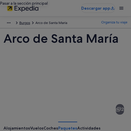
Pasar a la sección principal
Descargar app
Organiza tu viaje
Burgos
Arco de Santa María
Arco de Santa María
Fotos
de
Arco
2
de
Santa
María
Alojamientos
Vuelos
Coches
Paquetes
Actividades