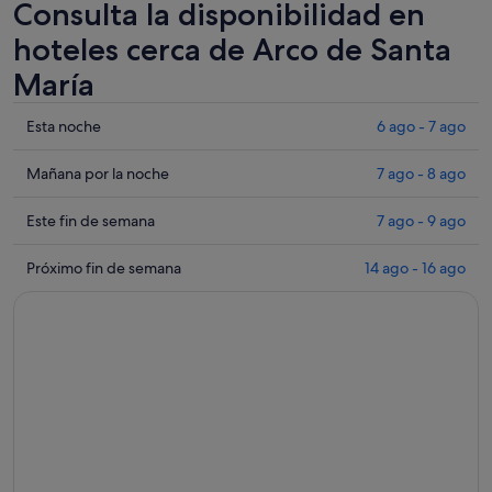
Consulta la disponibilidad en
hoteles cerca de Arco de Santa
María
Comprueba
Esta noche
6 ago - 7 ago
los
precios
Comprueba
Mañana por la noche
7 ago - 8 ago
cerca
los
de
precios
Comprueba
Este fin de semana
7 ago - 9 ago
Arco
cerca
los
de
de
precios
Comprueba
Próximo fin de semana
14 ago - 16 ago
Santa
Arco
cerca
los
María
de
de
precios
para
Santa
Arco
cerca
esta
María
de
de
noche,
para
Santa
Arco
6
mañana
María
de
ago
por
para
Santa
-
la
este
María
7
noche,
fin
para