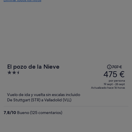
Eliminar todos los filtros
El
El pozo de la Nieve
707 €
precio
475 €
2.5
era
out
por persona
de
of
19 sept - 26 sept
Actualizado hace 16 horas
707 €,
5
Vuelo de ida y vuelta sin escalas incluido
ahora
De Stuttgart (STR) a Valladolid (VLL)
es
de
7,8
/
10
Bueno (125 comentarios)
475 €
por
persona