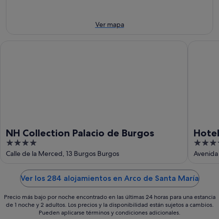
ago
7
de
el
ago
semana,
próximo
-
7
fin
Ver mapa
8
ago
de
ago
-
semana,
NH Collection Palacio de Burgos
Hotel Si
9
14
ago
ago
-
16
ago
NH Collection Palacio de Burgos
Hotel
4
4
out
out
Calle de la Merced, 13 Burgos Burgos
Avenida
of
of
5
5
Ver los 284 alojamientos en Arco de Santa María
Precio más bajo por noche encontrado en las últimas 24 horas para una estancia
de 1 noche y 2 adultos. Los precios y la disponibilidad están sujetos a cambios.
Pueden aplicarse términos y condiciones adicionales.