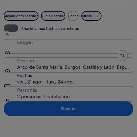
Alojamiento añadido
Vuelo añadido
Coche
Turista
Una antigua puerta de piedra con intri
Añadir varias fechas o destinos
Origen
Destino
Arco de Santa María, Burgos, Castilla y León, España
Fechas
vie., 21 ago. - lun., 24 ago.
Personas
2 personas, 1 habitación
Buscar
Ver mapa