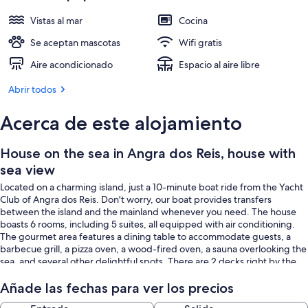
Vistas al mar
Cocina
Se aceptan mascotas
Wifi gratis
Aire acondicionado
Espacio al aire libre
Abrir todos
Acerca de este alojamiento
House on the sea in Angra dos Reis, house with
sea view
Located on a charming island, just a 10-minute boat ride from the Yacht
Club of Angra dos Reis. Don't worry, our boat provides transfers
between the island and the mainland whenever you need. The house
boasts 6 rooms, including 5 suites, all equipped with air conditioning.
The gourmet area features a dining table to accommodate guests, a
barbecue grill, a pizza oven, a wood-fired oven, a sauna overlooking the
sea, and several other delightful spots. There are 2 decks right by the
sea to ensure endless entertainment.
Añade las fechas para ver los precios
The house was designed and built by the family patriarch, who sought