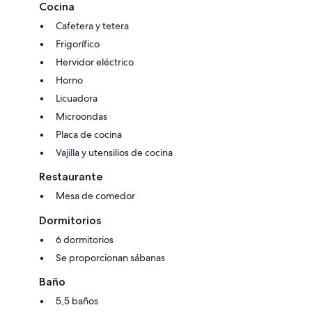
Cocina
We offer packages and fixed rates during New Year's and Carnival.
Cafetera y tetera
Contact Raimundo or Rodrigo.
Frigorífico
Hervidor eléctrico
Horno
Licuadora
Microondas
Placa de cocina
Vajilla y utensilios de cocina
Restaurante
Mesa de comedor
Dormitorios
6 dormitorios
Se proporcionan sábanas
Baño
5,5 baños