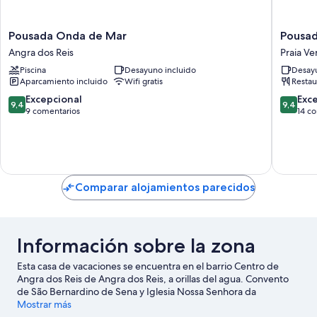
Pousada
Pousada
Pousada Onda de Mar
Pousad
Onda
Frezza
Angra dos Reis
Praia V
de
Mergul
Piscina
Desayuno incluido
Desayu
Mar
Praia
Aparcamiento incluido
Wifi gratis
Restau
Angra
Vermelh
dos
9.4
9.4
Excepcional
Exc
9,4
9,4
Reis
sobre
sobre
9 comentarios
14 c
10,
10,
Excepcional,
Excepcio
9 comentarios
14 come
Comparar alojamientos parecidos
Información sobre la zona
Esta casa de vacaciones se encuentra en el barrio Centro de
Angra dos Reis de Angra dos Reis, a orillas del agua. Convento
de São Bernardino de Sena y Iglesia Nossa Senhora da
Conceição son algunos de los lugares emblemáticos de la
Mostrar más
región, donde también puedes acercarte a Puerto de Angra dos