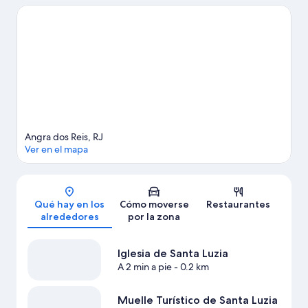
Reis y Marina Piratas si buscas unas vacaciones activas. Te
encantará explorar la zona y vivir aventuras en el agua con tu
actividad favorita: ¿surf o bodyboard, tal vez?
Ver guía de viaje
de Angra dos Reis
Ver más casas de vacaciones en Angra dos Reis
Angra dos Reis, RJ
Ver en el mapa
Mapa
Qué hay en los
Cómo moverse
Restaurantes
alrededores
por la zona
Iglesia de Santa Luzia
A 2 min a pie
- 0.2 km
Muelle Turístico de Santa Luzia