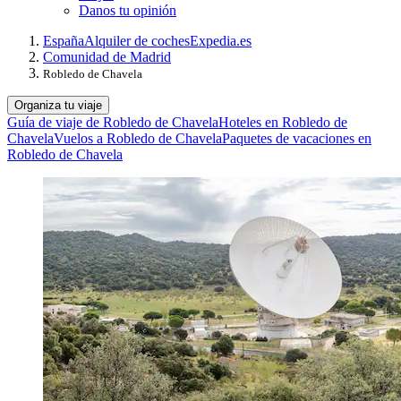
Danos tu opinión
España
Alquiler de coches
Expedia.es
Comunidad de Madrid
Robledo de Chavela
Organiza tu viaje
Guía de viaje de Robledo de Chavela
Hoteles en Robledo de
Chavela
Vuelos a Robledo de Chavela
Paquetes de vacaciones en
Robledo de Chavela