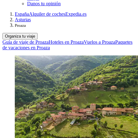
Danos tu opinión
España
Alquiler de coches
Expedia.es
Asturias
Proaza
Organiza tu viaje
Guía de viaje de Proaza
Hoteles en Proaza
Vuelos a Proaza
Paquetes
de vacaciones en Proaza