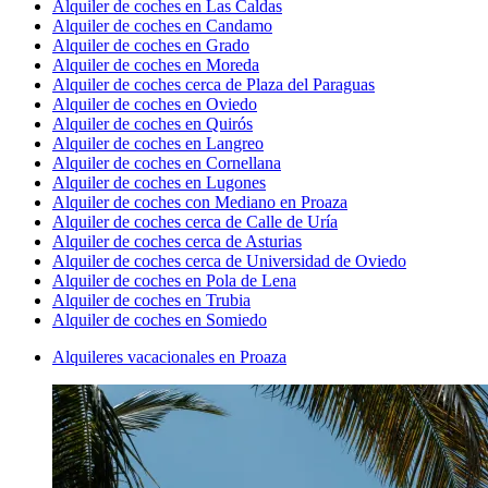
Alquiler de coches en Las Caldas
Alquiler de coches en Candamo
Alquiler de coches en Grado
Alquiler de coches en Moreda
Alquiler de coches cerca de Plaza del Paraguas
Alquiler de coches en Oviedo
Alquiler de coches en Quirós
Alquiler de coches en Langreo
Alquiler de coches en Cornellana
Alquiler de coches en Lugones
Alquiler de coches con Mediano en Proaza
Alquiler de coches cerca de Calle de Uría
Alquiler de coches cerca de Asturias
Alquiler de coches cerca de Universidad de Oviedo
Alquiler de coches en Pola de Lena
Alquiler de coches en Trubia
Alquiler de coches en Somiedo
Alquileres vacacionales en Proaza