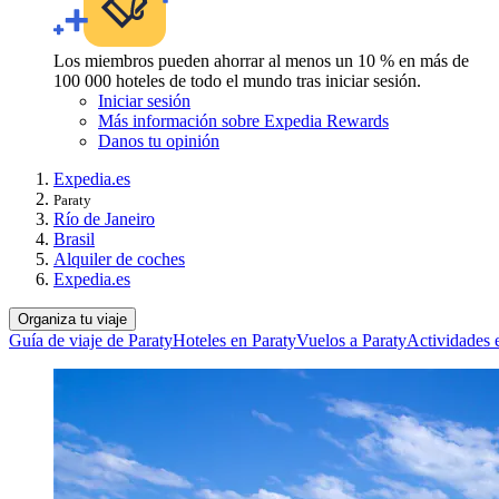
Los miembros pueden ahorrar al menos un 10 % en más de
100 000 hoteles de todo el mundo tras iniciar sesión.
Iniciar sesión
Más información sobre Expedia Rewards
Danos tu opinión
Expedia.es
Paraty
Río de Janeiro
Brasil
Alquiler de coches
Expedia.es
Organiza tu viaje
Guía de viaje de Paraty
Hoteles en Paraty
Vuelos a Paraty
Actividades 