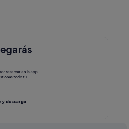
legarás
os del Paso Azul
or reservar en la app.
umbreras
estionas todo tu
o y descarga
rias
ico de Lorca