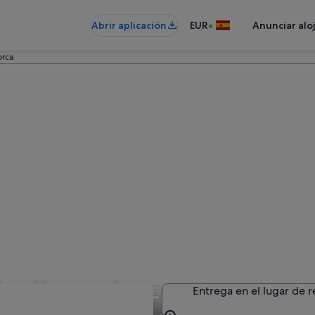
•
Abrir aplicación
EUR
Anunciar alo
orca
quiler en Lorca
Entrega en el lugar de 