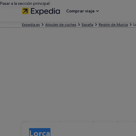
Pasar a la sección principal
Comprar viaje
Expedia.es
Alquiler de coches
España
Región de Murcia
L
Encuentra coches de al
Recogida
Recogida
Lorca