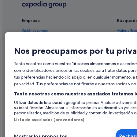
Complejos turísticos en Lorca
Hoteles con wifi en Lorca
Empresa
Búsqued
Hoteles con gimnasio en Lorca
Quiénes somos
Viajes a Esp
Casas de huéspedes en Lorca
Playa Senator hoteles en Lorca
Empleo
Hoteles en 
Nos preocupamos por tu priva
Hoteles con casino en Lorca
Anuncia tu alojamiento
Alquileres 
Hoteles baratos en Lorca
Publicidad
Paquetes de
Tanto nosotros como nuestros
16
socios almacenamos o accedemos
Ryokan en Lorca
Prensa
Vuelos bara
como identificadores únicos en las cookies para tratar datos per
tus preferencias haciendo clic abajo o, en cualquier momento, a t
Hoteles de 5 estrellas en Lorca
Alquiler de
privacidad. Tus preferencias se notificarán a nuestros socios y n
Complejos de pisos en Lorca
Todos los a
Tanto nosotros como nuestros asociados tratamos l
Apartamentos en Lorca
Utilizar datos de localización geográfica precisa. Analizar activamente
Apartoteles en Lorca
su identificación. Almacenar la información en un dispositivo y/o acc
personalizados, medición de publicidad y contenido, investigación de
Hoteles cerca de Museos de Semana Santa
Lista de asociados (proveedores)
Hoteles con bar en Lorca
Pensiones en Lorca
Mostrar los propósitos
Rechaza