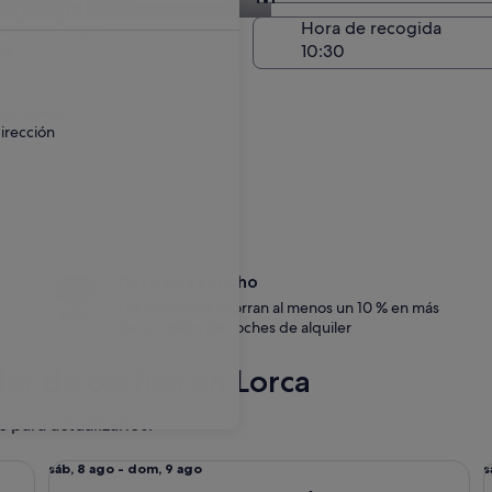
iler en Lorca
Entrega en el lugar de 
a de entrega
Hora de recogida
go
 un recargo.
irección
Date un capricho
Los miembros ahorran al menos un 10 % en más
de un millón de coches de alquiler
ler de coches en Lorca
c para actualizarlos.
erlingo
Tamaño mediano Camión/furgoneta comercial Renault Tr
Es
Del
D
sáb, 8 ago - dom, 9 ago
s