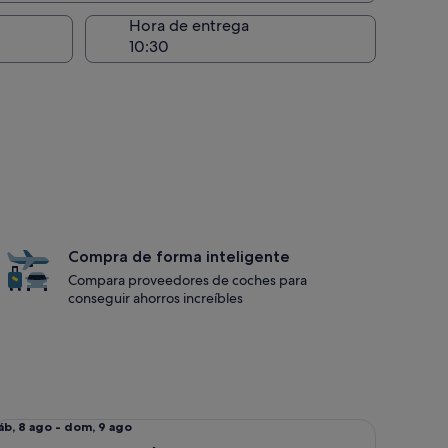
recogida
Hora de entrega
Compra de forma inteligente
Compara proveedores de coches para
conseguir ahorros increíbles
afic
tándar Camión/furgoneta comercial Iveco Daily
el
áb, 8 ago - dom, 9 ago