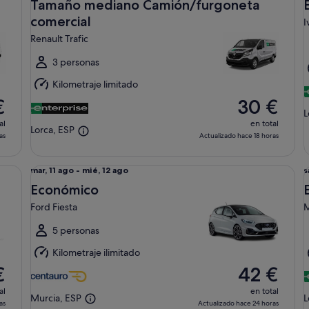
sáb,
s
Tamaño mediano Camión/furgoneta
8
8
comercial
I
ago
Renault Trafic
al
a
dom,
3 personas
9
9
Kilometraje limitado
ago
€
30 €
L
al
en total
Lorca, ESP
as
Actualizado hace 18 horas
Económico Ford Fiesta
Es
Del
D
mar, 11 ago - mié, 12 ago
s
mar,
s
Económico
11
8
Ford Fiesta
M
ago
al
a
5 personas
mié,
Kilometraje ilimitado
12
9
€
42 €
ago
al
en total
Murcia, ESP
L
as
Actualizado hace 24 horas