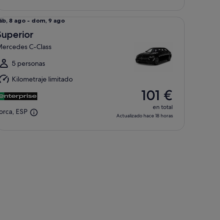
perior Mercedes C-Class
el
áb, 8 ago - dom, 9 ago
áb,
Superior
ercedes C-Class
ago
l
5 personas
dom,
Kilometraje limitado
101 €
ago
en total
orca, ESP
Actualizado hace 18 horas