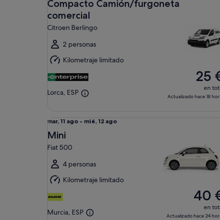
sáb,
Compacto Camión/furgoneta
8
comercial
ago
Citroen Berlingo
al
dom,
2 personas
9
Kilometraje limitado
ago
25 
en tot
Lorca, ESP
Actualizado hace 18 hor
Mini Fiat 500
Del
mar, 11 ago - mié, 12 ago
mar,
Mini
11
Fiat 500
ago
al
4 personas
mié,
Kilometraje limitado
12
40 
ago
en tot
Murcia, ESP
Actualizado hace 24 hor