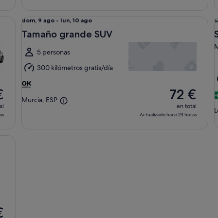
Tamaño grande SUV undefined
Su
Del
D
dom, 9 ago - lun, 10 ago
s
dom,
s
Tamaño grande SUV
9
8
M
ago
5 personas
al
a
300 kilómetros gratis/día
lun,
10
9
€
72 €
ago
Murcia, ESP
al
en total
L
as
Actualizado hace 24 horas
€