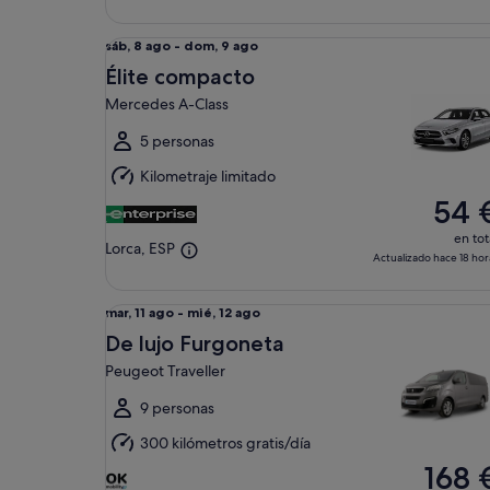
Élite compacto Mercedes A-Class
Del
sáb, 8 ago - dom, 9 ago
sáb,
Élite compacto
8
Mercedes A-Class
ago
al
5 personas
dom,
Kilometraje limitado
9
54 
ago
en tot
Lorca, ESP
Actualizado hace 18 hor
De lujo Furgoneta Peugeot Traveller
Del
mar, 11 ago - mié, 12 ago
mar,
De lujo Furgoneta
11
Peugeot Traveller
ago
al
9 personas
mié,
300 kilómetros gratis/día
12
168 
ago