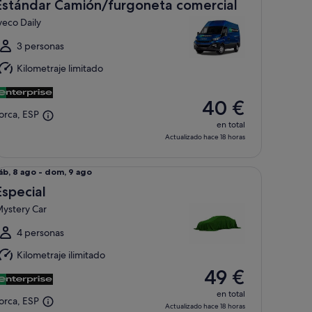
áb,
Estándar Camión/furgoneta comercial
veco Daily
ago
l
3 personas
dom,
Kilometraje limitado
ago
40 €
orca, ESP
en total
Actualizado hace 18 horas
pecial Mystery Car
el
áb, 8 ago - dom, 9 ago
áb,
Especial
ystery Car
ago
l
4 personas
dom,
Kilometraje ilimitado
49 €
ago
en total
orca, ESP
Actualizado hace 18 horas