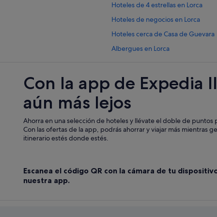
Hoteles de 4 estrellas en Lorca
Hoteles de negocios en Lorca
Hoteles cerca de Casa de Guevara
Albergues en Lorca
Paradores hoteles en Lorca
Con la app de Expedia l
Casas rurales en Purias
Apartamentos en Purias
aún más lejos
Hoteles cerca de Museo de Bordad
Ahorra en una selección de hoteles y llévate el doble de puntos p
Playa Senator hoteles en Puerto L
Con las ofertas de la app, podrás ahorrar y viajar más mientras g
Hoteles cerca de Palacio Guevara
itinerario estés donde estés.
Chalets en Purias
Nh Hotels en Lorca
Escanea el código QR con la cámara de tu dispositiv
B&B en Lorca
nuestra app.
Casas privadas de vacaciones en Pu
Hoteles cerca de Museo Arqueológ