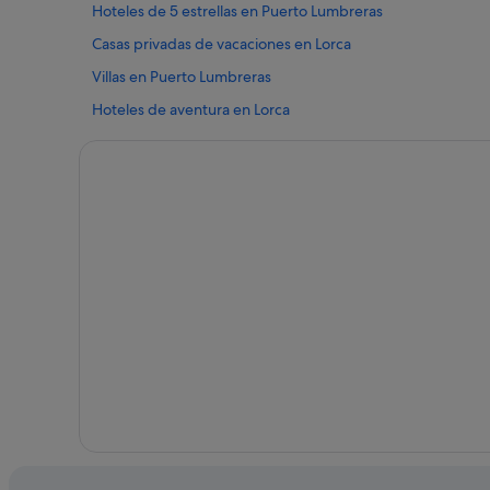
Hoteles de 5 estrellas en Puerto Lumbreras
Casas privadas de vacaciones en Lorca
Villas en Puerto Lumbreras
Hoteles de aventura en Lorca
Hoteles que aceptan mascotas en Lorca
Hoteles con restaurante en Lorca
Villas en Lorca
Hoteles cerca de Castillo de Lorca
Hoteles de 3 estrellas en Purias
Hoteles con conserje en Lorca
Hoteles históricos en Lorca
Posadas en Lorca
Hoteles en la playa en Lorca
Hoteles para familias en Lorca
Casas de huéspedes en Estación de Lorca-Sutullena