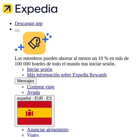
Descargar app
Los miembros pueden ahorrar al menos un 10 % en más de
100 000 hoteles de todo el mundo tras iniciar sesión.
Iniciar sesión
Más información sobre Expedia Rewards
Mensajes
Comprar viaje
Ayuda
español · EUR · ES
Anunciar alojamiento
Viajes