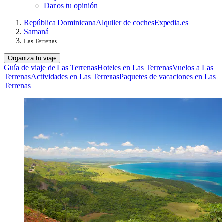
Danos tu opinión
República Dominicana
Alquiler de coches
Expedia.es
Samaná
Las Terrenas
Organiza tu viaje
Guía de viaje de Las Terrenas
Hoteles en Las Terrenas
Vuelos a Las
Terrenas
Actividades en Las Terrenas
Paquetes de vacaciones en Las
Terrenas