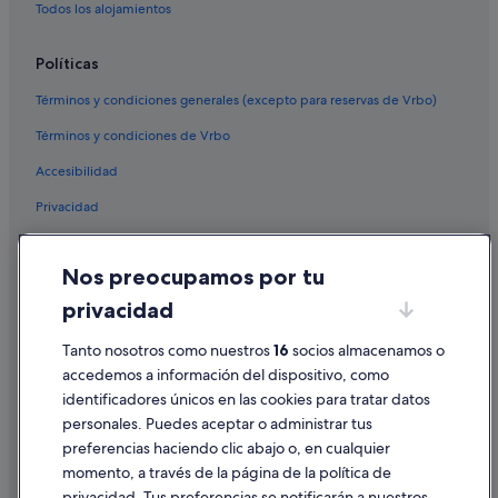
Todos los alojamientos
Políticas
Términos y condiciones generales (excepto para reservas de Vrbo)
Términos y condiciones de Vrbo
Accesibilidad
Privacidad
Cookies
Nos preocupamos por tu
Condiciones de uso
privacidad
Información legal/contacto
Tanto nosotros como nuestros
16
socios almacenamos o
Pautas sobre el contenido y cómo denunciar contenido
accedemos a información del dispositivo, como
identificadores únicos en las cookies para tratar datos
Ayuda
personales. Puedes aceptar o administrar tus
Ayuda
preferencias haciendo clic abajo o, en cualquier
momento, a través de la página de la política de
Cancelar un vuelo
privacidad. Tus preferencias se notificarán a nuestros