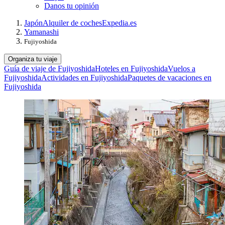
Danos tu opinión
Japón
Alquiler de coches
Expedia.es
Yamanashi
Fujiyoshida
Organiza tu viaje
Guía de viaje de Fujiyoshida
Hoteles en Fujiyoshida
Vuelos a
Fujiyoshida
Actividades en Fujiyoshida
Paquetes de vacaciones en
Fujiyoshida