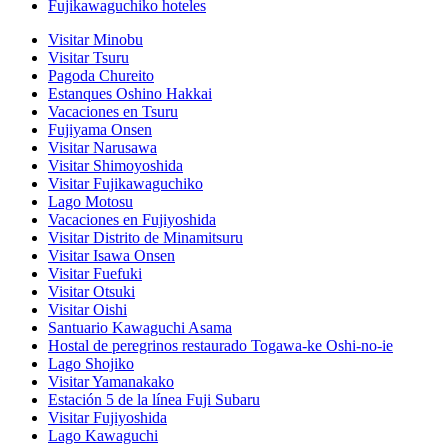
Fujikawaguchiko hoteles
Visitar Minobu
Visitar Tsuru
Pagoda Chureito
Estanques Oshino Hakkai
Vacaciones en Tsuru
Fujiyama Onsen
Visitar Narusawa
Visitar Shimoyoshida
Visitar Fujikawaguchiko
Lago Motosu
Vacaciones en Fujiyoshida
Visitar Distrito de Minamitsuru
Visitar Isawa Onsen
Visitar Fuefuki
Visitar Otsuki
Visitar Oishi
Santuario Kawaguchi Asama
Hostal de peregrinos restaurado Togawa-ke Oshi-no-ie
Lago Shojiko
Visitar Yamanakako
Estación 5 de la línea Fuji Subaru
Visitar Fujiyoshida
Lago Kawaguchi