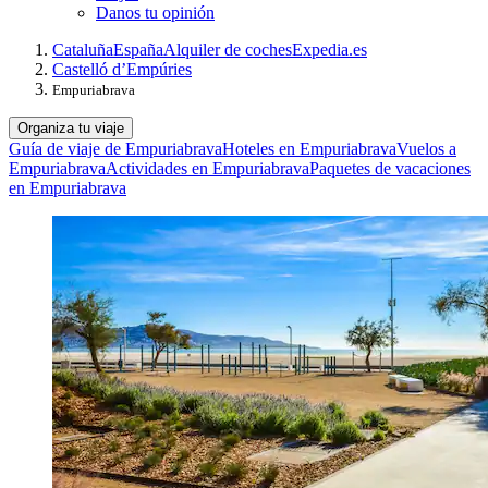
Danos tu opinión
Cataluña
España
Alquiler de coches
Expedia.es
Castelló d’Empúries
Empuriabrava
Organiza tu viaje
Guía de viaje de Empuriabrava
Hoteles en Empuriabrava
Vuelos a
Empuriabrava
Actividades en Empuriabrava
Paquetes de vacaciones
en Empuriabrava