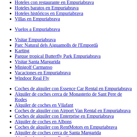
Hoteles con restaurante en Empuriabrava
Hoteles baratos en Empuriabrava
Hoteles históricos en Empuriabrava
Villas en Empuriabrava
Vuelos a Empuriabrava
Visitar Empuriabrava
Parc Natural dels Aiguamolls de l'Empordà
Karting
Parque tropical Butterfly Park Empuriabrava
Visitar Santa Margarida
Minigolf Carmanso
Vacaciones en Empuriabrava
Windoor Real Fly
Coches de alquiler con Essence Car Rental en Empuriabrava
Alquiler de coches cerca de Monasterio de Sant Pere de
Rodes
Alquiler de coches en Vilafant
Coches de alquiler con Airport Van Rental en Empuriabrava
Coches de alquiler con Enterprise en Empuriabrava
Alquiler de coches en Albons
Coches de alquiler con RentMotors en Empuriabrava
Alquiler de coches cerca de Santa Margarida