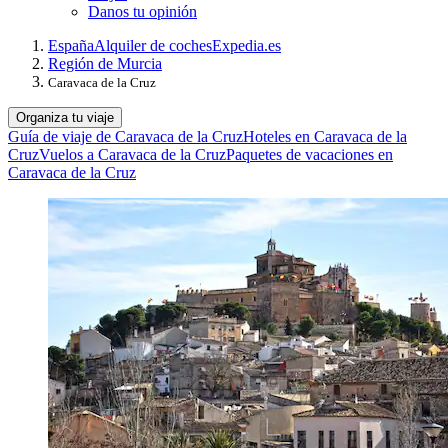
Danos tu opinión
España
Alquiler de coches
Expedia.es
Región de Murcia
Caravaca de la Cruz
Organiza tu viaje
Guía de viaje de Caravaca de la Cruz
Hoteles en Caravaca de la
Cruz
Vuelos a Caravaca de la Cruz
Paquetes de vacaciones en
Caravaca de la Cruz