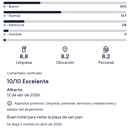
comentarios
300
8 - Bueno
300
de
comentarios
un
107
6 - Normal
107
de
total
comentarios
un
28
4 - Mediocre
28
de
de
total
comentarios
633
un
11
2 - Horrible
11
de
de
con
total
comentarios
633
un
una
de
de
con
total
puntuación
633
un
una
de
8,8
8,2
8,2
de
con
total
puntuación
633
Limpieza
Ubicación
Personal
10
una
de
de
con
Comentarios
-
puntuación
633
8
Comentario verificado
una
Excelente
de
con
-
puntuación
10/10 Excelente
6
una
Bueno
de
-
puntuación
Alberto
4
Normal
12 de abr de 2026
de
-
2
Aspectos positivos: Limpieza, personal, servicios y instalaciones y
Mediocre
-
estado del alojamiento
Horrible
Buen hotel para visitar la playa de san juan
Se alojó 2 noches en abril de 2026