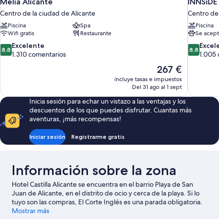
Melia Alicante
INNSiDE 
Centro de la ciudad de Alicante
Centro de 
Piscina
Spa
Piscina
Wifi gratis
Restaurante
Se acept
8.8
8.8
Excelente
Excel
8,8
8,8
sobre
sobre
1.310 comentarios
1.005
10,
10,
El
267 €
Excelente,
Excelente
precio
incluye tasas e impuestos
1.310 comentarios
1.005 com
actual
Del 31 ago al 1 sept
es
Inicia sesión para echar un vistazo a las ventajas y los
de
descuentos de los que puedes disfrutar. Cuantas más
267 €
aventuras, ¡más recompensas!
Iniciar sesión
Registrarme gratis
Información sobre la zona
Hotel Castilla Alicante se encuentra en el barrio Playa de San
Juan de Alicante, en el distrito de ocio y cerca de la playa. Si lo
tuyo son las compras, El Corte Inglés es una parada obligatoria.
Para los que prefieren sumergirse en la naturaleza, Playa de
Mostrar más