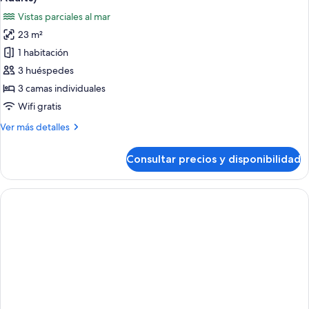
Vistas parciales al mar
23 m²
1 habitación
3 huéspedes
3 camas individuales
Wifi gratis
Más
Ver más detalles
detalles
de
Consultar precios y disponibilidad
Habitación
triple
superior,
terraza,
vistas
parciales
al
mar
(3
Adults)