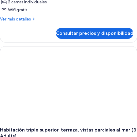
con
2 camas individuales
2
Wifi gratis
camas
Más
Ver más detalles
individuales,
detalles
terraza,
de
Consultar precios y disponibilidad
Habitación
vistas
superior
parciales
con
al
2
mar
camas
individuales,
terraza,
vistas
parciales
al
mar
Habitación triple superior, terraza, vistas parciales al mar (3
Adults)