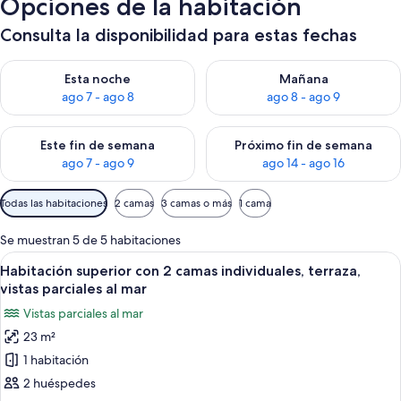
Opciones de la habitación
Consulta la disponibilidad para estas fechas
Consulta la disponibilidad para esta noche, ago 7 - ago 8
Consulta la disponibilidad pa
Esta noche
Mañana
ago 7 - ago 8
ago 8 - ago 9
Consulta la disponibilidad para este fin de semana, ago 7 - ag
Consulta la disponibilidad par
Este fin de semana
Próximo fin de semana
ago 7 - ago 9
ago 14 - ago 16
Filtros
Todas las habitaciones
2 camas
3 camas o más
1 cama
disponibles
para
Se muestran 5 de 5 habitaciones
las
Abrir
Una habitación de hotel con dos camas, 
5
Habitación superior con 2 camas individuales, terraza,
habitaciones
todas
vistas parciales al mar
las
Vistas parciales al mar
fotos
23 m²
de
1 habitación
Habitación
superior
2 huéspedes