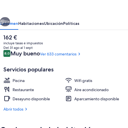
Alicante
erior
Siguiente
31+
Resumen
Habitaciones
Ubicación
Políticas
El
162 €
precio
incluye tasas e impuestos
actual
Del 31 ago al 1 sept
es
Comentarios
Muy bueno
8,0
Ver 633 comentarios
8,0 de 10
de
162 €
Servicios populares
Piscina
Wifi gratis
Exterior
Restaurante
Aire acondicionado
Desayuno disponible
Aparcamiento disponible
Abrir todos