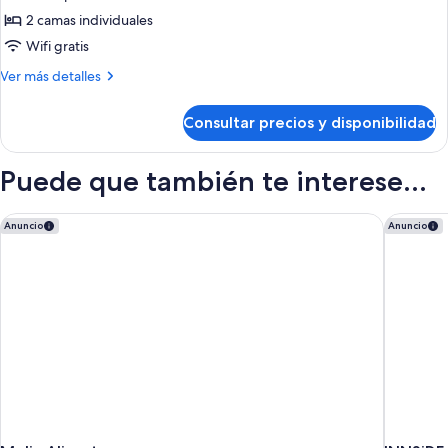
2 camas individuales
Wifi gratis
Más
Ver más detalles
detalles
de
Consultar precios y disponibilidad
Habitación
doble
superior
Puede que también te interese...
de
uso
individual,
Melia Alicante
INNSiDE 
Anuncio
Anuncio
terraza
(1
Adult
-
Parking
Included)