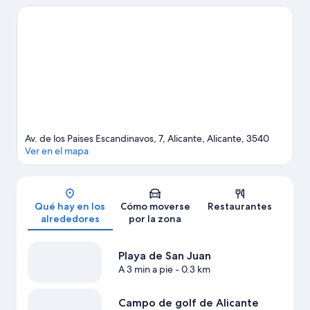
Postiguet y Playa de El Campello son dos excelentes opciones.
¿Te apetece disfrutar de un evento especial? Puedes consultar
el calendario de Auditorio de la Diputación de Alicante o Estadio
José Rico Pérez. En las inmediaciones podrás practicar
actividades como esquí acuático, windsurf y vela, así que
disfrutarás como nunca en el agua.
Ver guía de viaje de Alicante
Av. de los Paises Escandinavos, 7, Alicante, Alicante, 3540
Ver en el mapa
Mapa
Qué hay en los
Cómo moverse
Restaurantes
alrededores
por la zona
Playa de San Juan
A 3 min a pie
- 0.3 km
Campo de golf de Alicante