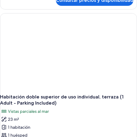
Consultar precios y disponibilidad
Habitación
triple
superior,
terraza,
vistas
parciales
al
mar
(2
Adults
+
1
Child)
Habitación doble superior de uso individual, terraza (1
Adult - Parking Included)
Vistas parciales al mar
23 m²
1 habitación
1 huésped