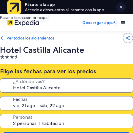
Pásate a la app
Accede a descuentos al instante con la app
Pasar a la sección principal
Descargar app
Ver todos los alojamientos
Hotel Castilla Alicante
Alojamiento
de
3.5 estrellas
Elige las fechas para ver los precios
¿A dónde vas?
Fechas
Personas