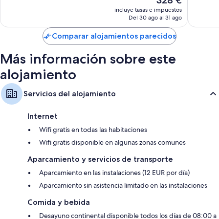
328 €
Muy
Excepcio
precio
bueno,
1.207 co
incluye tasas e impuestos
actual
Del 30 ago al 31 ago
591 comentarios
es
de
Comparar alojamientos parecidos
328 €
Más información sobre este
alojamiento
Servicios del alojamiento
Internet
Wifi gratis en todas las habitaciones
Wifi gratis disponible en algunas zonas comunes
Aparcamiento y servicios de transporte
Aparcamiento en las instalaciones (12 EUR por día)
Aparcamiento sin asistencia limitado en las instalaciones
Comida y bebida
Desayuno continental disponible todos los días de 08:00 a