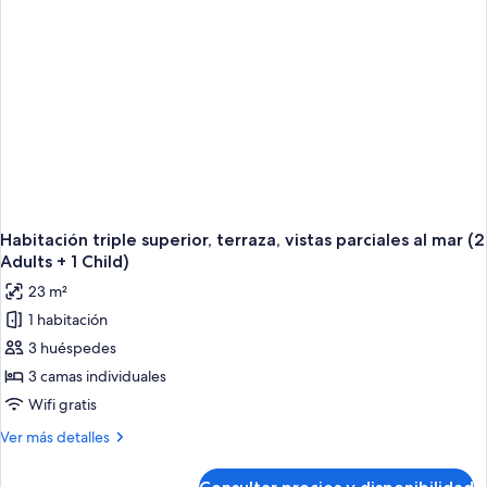
de
matrimonio
grande,
terraza,
vistas
parciales
al
mar
Habitación triple superior, terraza, vistas parciales al mar (2
Adults + 1 Child)
23 m²
1 habitación
3 huéspedes
3 camas individuales
Wifi gratis
Más
Ver más detalles
detalles
de