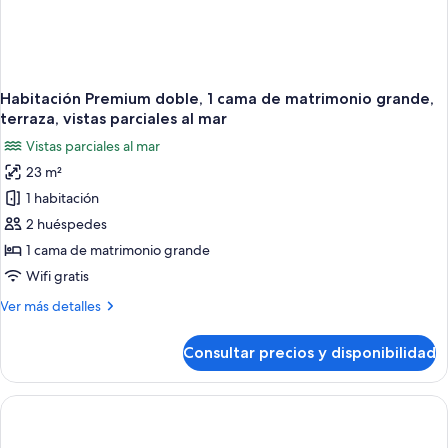
Habitación Premium doble, 1 cama de matrimonio grande,
terraza, vistas parciales al mar
Vistas parciales al mar
23 m²
1 habitación
2 huéspedes
1 cama de matrimonio grande
Wifi gratis
Más
Ver más detalles
detalles
de
Consultar precios y disponibilidad
Habitación
Premium
doble,
1
cama