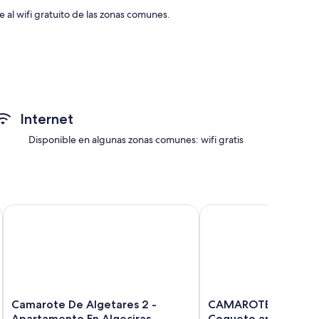
 al wifi gratuito de las zonas comunes.
Internet
Disponible en algunas zonas comunes: wifi gratis
Camarote De Algetares 2 - Apartamento En Algeciras
CAMAROTE DE ALGETARE
Camarote
CAMAROTE
Camarote De Algetares 2 -
CAMAROTE DE ALGET
De
DE
Apartamento En Algeciras
Coqueto apartamen