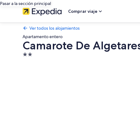
Pasar a la sección principal
Comprar viaje
Ver todos los alojamientos
Apartamento entero
Camarote De Algetare
Alojamiento
de
Galería
2.0 estrellas
de
imágenes
de
Camarote
De
Algetares