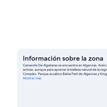
Información sobre la zona
Camarote De Algetares se encuentra en Algeciras. Acérca
activas, aunque para apreciar la belleza natural de la reg
Complex. Parque acuático Bahía Park de Algeciras y Kin
de Algeciras
Mostrar más
Ver más apartamentos en Algeciras