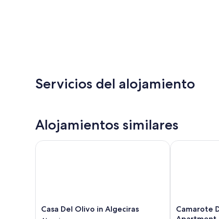
Servicios del alojamiento
Alojamientos similares
Casa Del Olivo in Algeciras
Camarote De A
Casa
Camarote
Casa Del Olivo in Algeciras
Camarote D
Del
De
Apartment I