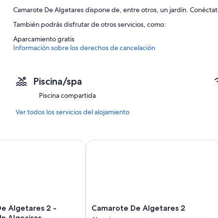
Camarote De Algetares dispone de, entre otros, un jardín. Conéctate
También podrás disfrutar de otros servicios, como:
Aparcamiento gratis
Información sobre los derechos de cancelación
Piscina/spa
Piscina compartida
Ver todos los servicios del alojamiento
lgetares 2 - Apartment In Algeciras
Camarote De Algetares 2
Camarote
e Algetares 2 -
Camarote De Algetares 2
De
n Algeciras