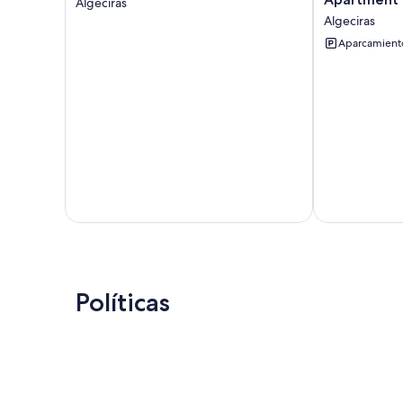
Algeciras
Olivo
Algetares
Algeciras
in
2
Algeciras
-
Aparcamiento
Algeciras
Apartment
In
Algeciras
Algeciras
Políticas