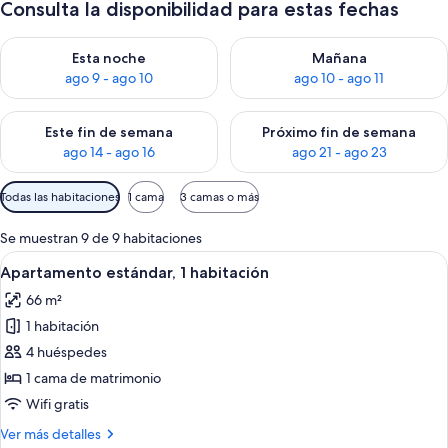
Consulta la disponibilidad para estas fechas
Consulta la disponibilidad para esta noche, ago 9 - ago 10
Consulta la disponibilidad par
Esta noche
Mañana
ago 9 - ago 10
ago 10 - ago 11
Consulta la disponibilidad para este fin de semana, ago 14 - a
Consulta la disponibilidad par
Este fin de semana
Próximo fin de semana
ago 14 - ago 16
ago 21 - ago 23
Filtros
Todas las habitaciones
1 cama
3 camas o más
disponibles
para
Se muestran 9 de 9 habitaciones
las
Abrir
Habitación de hotel moderna con una 
5
Apartamento estándar, 1 habitación
habitaciones
todas
66 m²
las
1 habitación
fotos
de
4 huéspedes
Apartamento
1 cama de matrimonio
estándar,
Wifi gratis
1
Más
Ver más detalles
habitación