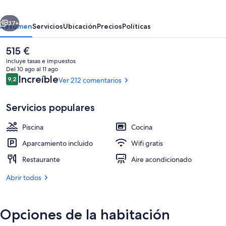
Hotel
erior
Siguiente
37+
Resumen
Servicios
Ubicación
Precios
Políticas
El
515 €
precio
incluye tasas e impuestos
actual
Del 10 ago al 11 ago
es
Comentarios
Increíble
9,2
Ver 212 comentarios
9,2 de 10
de
515 €
Servicios populares
Piscina
Cocina
Bar (en el alojamiento)
Aparcamiento incluido
Wifi gratis
Restaurante
Aire acondicionado
Abrir todos
Opciones de la habitación