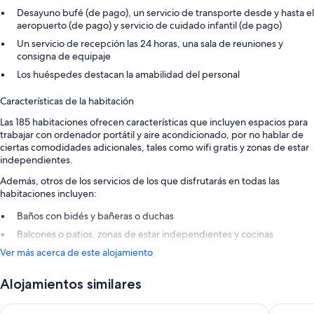
Desayuno bufé (de pago), un servicio de transporte desde y hasta el
aeropuerto (de pago) y servicio de cuidado infantil (de pago)
Un servicio de recepción las 24 horas, una sala de reuniones y
consigna de equipaje
Los huéspedes destacan la amabilidad del personal
Características de la habitación
Las 185 habitaciones ofrecen características que incluyen espacios para
trabajar con ordenador portátil y aire acondicionado, por no hablar de
ciertas comodidades adicionales, tales como wifi gratis y zonas de estar
independientes.
Además, otros de los servicios de los que disfrutarás en todas las
habitaciones incluyen:
Baños con bidés y bañeras o duchas
Balcones o patios, zonas de estar independientes y cocinas
Ver más acerca de este alojamiento
Alojamientos similares
Holiday Inn Algarve Albufeira by IHG
Jupiter A