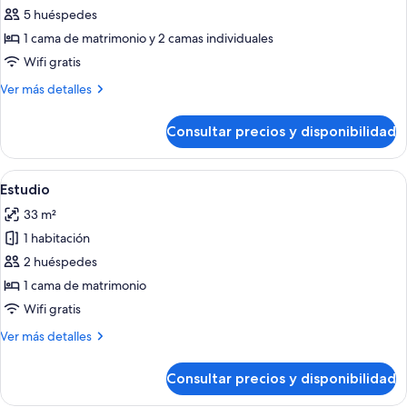
de
5 huéspedes
Apartamento
1 cama de matrimonio y 2 camas individuales
Deluxe,
Wifi gratis
2
Más
Ver más detalles
habitaciones,
detalles
vistas
de
Consultar precios y disponibilidad
Apartamento
a
Deluxe,
la
2
Abrir
Habitación de hotel moderna con cama, m
piscina
2
habitaciones,
Estudio
todas
vistas
33 m²
a
las
la
1 habitación
fotos
piscina
de
2 huéspedes
Estudio
1 cama de matrimonio
Wifi gratis
Más
Ver más detalles
detalles
de
Consultar precios y disponibilidad
Estudio