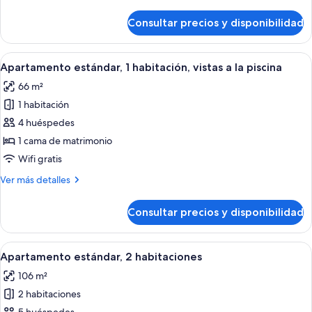
detalles
de
Consultar precios y disponibilidad
Apartamento
estándar,
1
Abrir
Habitación de hotel con una cama grande
6
habitación
Apartamento estándar, 1 habitación, vistas a la piscina
todas
66 m²
las
1 habitación
fotos
de
4 huéspedes
Apartamento
1 cama de matrimonio
estándar,
Wifi gratis
1
Más
Ver más detalles
habitación,
detalles
vistas
de
Consultar precios y disponibilidad
Apartamento
a
estándar,
la
1
Abrir
Un hotel moderno con una cama grande,
piscina
6
habitación,
Apartamento estándar, 2 habitaciones
todas
vistas
106 m²
a
las
la
2 habitaciones
fotos
piscina