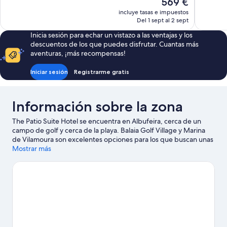
El
569 €
106 comentarios
200 comen
precio
incluye tasas e impuestos
actual
Del 1 sept al 2 sept
es
Inicia sesión para echar un vistazo a las ventajas y los
de
descuentos de los que puedes disfrutar. Cuantas más
569 €
aventuras, ¡más recompensas!
Iniciar sesión
Registrarme gratis
Información sobre la zona
The Patio Suite Hotel se encuentra en Albufeira, cerca de un
campo de golf y cerca de la playa. Balaia Golf Village y Marina
de Vilamoura son excelentes opciones para los que buscan unas
vacaciones activas, pero si prefieres sumergirte en la naturaleza,
Mostrar más
Playa de Falesia y Playa Olhos d'Agua son lo que necesitas.
¿Viajas con niños? Pues llévalos a Centro de tenis de Vilamoura y,
si te apetece disfrutar de un evento especial, consulta el
calendario de Estadio de Albufeira. Tendrás la oportunidad de
disfrutar del agua realizando actividades como submarinismo o
esnórquel, pero también podrás vivir grandes aventuras
practicando el ciclismo de montaña o las rutas a pie o en
bicicleta en las inmediaciones.
Ver guía de viaje de Albufeira