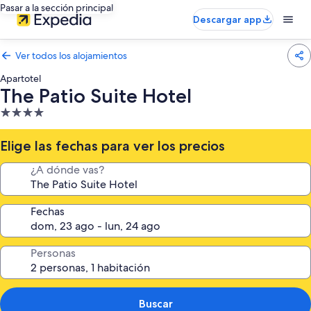
Pasar a la sección principal
Descargar app
Ver todos los alojamientos
Apartotel
The Patio Suite Hotel
Alojamiento
de
4.0 estrellas
Elige las fechas para ver los precios
¿A dónde vas?
Fechas
Personas
Buscar