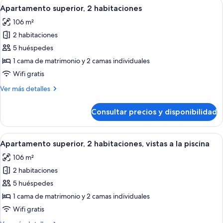
Abrir
Habitación de hotel con una cama grande
piscina
7
habitaciones,
Apartamento superior, 2 habitaciones
todas
vistas
106 m²
a
las
la
2 habitaciones
fotos
piscina
de
5 huéspedes
Apartamento
1 cama de matrimonio y 2 camas individuales
superior,
Wifi gratis
2
Más
Ver más detalles
habitaciones
detalles
de
Consultar precios y disponibilidad
Apartamento
superior,
2
Abrir
Una habitación de hotel moderna con c
8
habitaciones
Apartamento superior, 2 habitaciones, vistas a la piscina
todas
106 m²
las
2 habitaciones
fotos
de
5 huéspedes
Apartamento
1 cama de matrimonio y 2 camas individuales
superior,
Wifi gratis
2