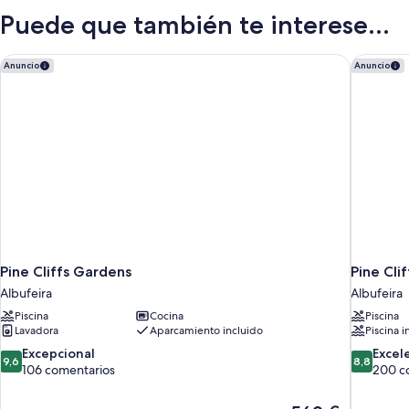
Puede que también te interese...
Pine Cliffs Gardens
Pine Clif
Anuncio
Anuncio
Pine Cliffs Gardens
Pine Clif
Albufeira
Albufeira
Piscina
Cocina
Piscina
Lavadora
Aparcamiento incluido
Piscina i
9.6
8.8
Excepcional
Excel
9,6
8,8
sobre
sobre
106 comentarios
200 c
10,
10,
Excepcional,
Excelente