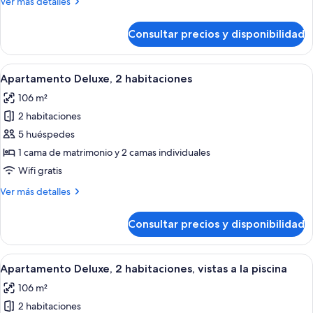
Más
Ver más detalles
habitaciones,
detalles
vistas
de
Consultar precios y disponibilidad
Apartamento
a
superior,
la
2
Abrir
Habitación de hotel con una cama grande
piscina
9
habitaciones,
Apartamento Deluxe, 2 habitaciones
todas
vistas
106 m²
a
las
la
2 habitaciones
fotos
piscina
de
5 huéspedes
Apartamento
1 cama de matrimonio y 2 camas individuales
Deluxe,
Wifi gratis
2
Más
Ver más detalles
habitaciones
detalles
de
Consultar precios y disponibilidad
Apartamento
Deluxe,
2
Abrir
Una habitación de hotel moderna con c
10
habitaciones
Apartamento Deluxe, 2 habitaciones, vistas a la piscina
todas
106 m²
las
2 habitaciones
fotos