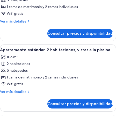
de
5 huéspedes
Apartamento
1 cama de matrimonio y 2 camas individuales
estándar,
Wifi gratis
2
Más
Ver más detalles
habitaciones
detalles
de
Consultar precios y disponibilidad
Apartamento
estándar,
2
Abrir
Un hotel moderno con una cama grande,
7
habitaciones
Apartamento estándar, 2 habitaciones, vistas a la piscina
todas
106 m²
las
2 habitaciones
fotos
de
5 huéspedes
Apartamento
1 cama de matrimonio y 2 camas individuales
estándar,
Wifi gratis
2
Más
Ver más detalles
habitaciones,
detalles
vistas
de
Consultar precios y disponibilidad
Apartamento
a
estándar,
la
2