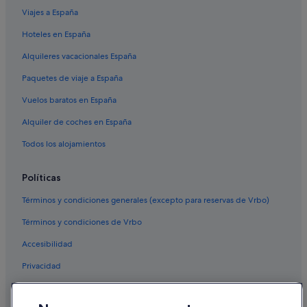
Viajes a España
Hoteles en España
Alquileres vacacionales España
Paquetes de viaje a España
Vuelos baratos en España
Alquiler de coches en España
Todos los alojamientos
Políticas
Términos y condiciones generales (excepto para reservas de Vrbo)
Términos y condiciones de Vrbo
Accesibilidad
Privacidad
Cookies