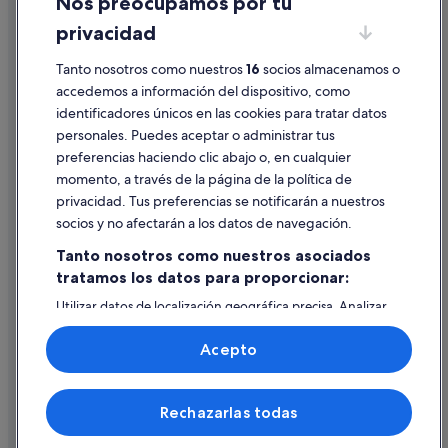
Nos preocupamos por tu
Condiciones de uso
privacidad
Información legal/contacto
Tanto nosotros como nuestros
16
socios almacenamos o
Pautas sobre el contenido y cómo denunciar contenido
accedemos a información del dispositivo, como
identificadores únicos en las cookies para tratar datos
Ayuda
personales. Puedes aceptar o administrar tus
Ayuda
preferencias haciendo clic abajo o, en cualquier
momento, a través de la página de la política de
Cancelar un vuelo
privacidad. Tus preferencias se notificarán a nuestros
Cancelar una reserva de hotel o de un alquiler vacacional
socios y no afectarán a los datos de navegación.
Plazos de reembolso
Tanto nosotros como nuestros asociados
tratamos los datos para proporcionar:
Utilizar un cupón de Expedia
Utilizar datos de localización geográfica precisa. Analizar
Documentos para viajes internacionales
activamente las características del dispositivo para su
identificación. Almacenar la información en un dispositivo
Acepto
y/o acceder a ella. Publicidad y contenido personalizados,
medición de publicidad y contenido, investigación de
audiencia y desarrollo de servicios.
© 2026 Expedia, Inc., una empresa de Expedia Group. Todos los
Rechazarlas todas
Lista de asociados (proveedores)
derechos reservados. Expedia y el logotipo de Expedia son marcas
comerciales o marcas comerciales registradas de Expedia, Inc.