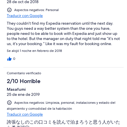
28 de oct de 2018
Aspectos negativos: Personal
Traducir con Google
They couldn’t find my Expedia reservation until the next day.
You guys need a way better system than the one you have,
people need to be able to book with Expedia and just show up
to the hotel. But the manager on duty that night told me “it’s not
us, it’s your booking.” Like it was my fault for booking online.
That’s a terrible way to talk to your customers.
Se alojó 1 noche en febrero de 2018
0
Comentario verificado
2/10 Horrible
Masafumi
25 de ene de 2019
Aspectos negativos: Limpieza, personal, instalaciones y estado del
alojamiento y comodidad de la habitación
Traducir con Google
誇張なしのこの口コミを読んで泊まろうと思う人がいた