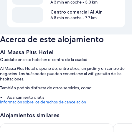
A 3 min en coche
- 3.3 km
Centro comercial Al Ain
A 8 min en coche
- 7.7 km
Acerca de este alojamiento
Al Massa Plus Hotel
Quédate en este hotel en el centro de la ciudad
Al Massa Plus Hotel dispone de, entre otros, un jardín y un centro de
negocios. Los huéspedes pueden conectarse al wifi gratuito de las
habitaciones.
También podrás disfrutar de otros servicios, como:
Aparcamiento gratis
Información sobre los derechos de cancelación
Servicios de conserjería, consigna de equipaje y un servicio de
recepción las 24 horas
Alojamientos similares
Una sala de reuniones, un ascensor y una televisión en la zona
común
Asfar Resorts
Radisson