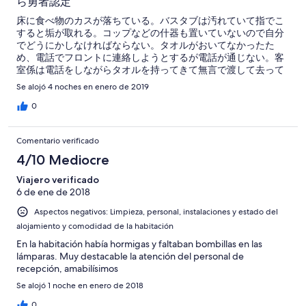
ら勇者認定
床に食べ物のカスが落ちている。バスタブは汚れていて指でこ
すると垢が取れる。コップなどの什器も置いていないので自分
でどうにかしなければならない。タオルがおいてなかったた
め、電話でフロントに連絡しようとするが電話が通じない。客
室係は電話をしながらタオルを持ってきて無言で渡して去って
行く。テーブルランプはおいてあるがコンセントが足りないた
Se alojó 4 noches en enero de 2019
めに使えない。液晶テレビはソニー製だが不思議な色でしか映
らない。このテレビを見たら誰もソニーは買わないと思うくら
0
いひどい。机でパソコンを使おうとするとコンセントまでが4メ
ートル以上離れているので延長コードを買ってくる必要があ
Comentario verificado
る。サービスの水もない。wi-fiはロビーでしか使えないので要
注意。光量が足りず目が痛くなる。スタジアムから歩いて帰れ
4/10 Mediocre
るということだけがメリット。
Viajero verificado
6 de ene de 2018
Aspectos negativos: Limpieza, personal, instalaciones y estado del
alojamiento y comodidad de la habitación
En la habitación había hormigas y faltaban bombillas en las
lámparas. Muy destacable la atención del personal de
recepción, amabilísimos
Se alojó 1 noche en enero de 2018
0