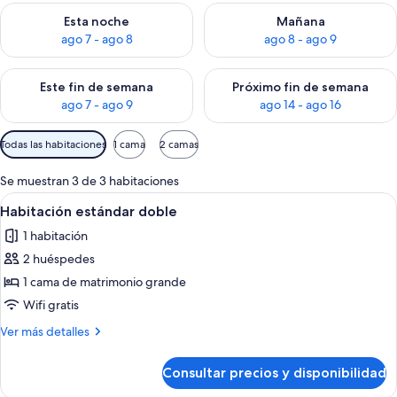
Consulta la disponibilidad para esta noche, ago 7 - ago 8
Consulta la disponibilidad pa
Esta noche
Mañana
ago 7 - ago 8
ago 8 - ago 9
Consulta la disponibilidad para este fin de semana, ago 7 - ag
Consulta la disponibilidad par
Este fin de semana
Próximo fin de semana
ago 7 - ago 9
ago 14 - ago 16
Filtros
Todas las habitaciones
1 cama
2 camas
disponibles
para
Se muestran 3 de 3 habitaciones
las
Abrir
Una cama grande con cabecera de már
4
Habitación estándar doble
habitaciones
todas
1 habitación
las
2 huéspedes
fotos
de
1 cama de matrimonio grande
Habitación
Wifi gratis
estándar
Más
Ver más detalles
doble
detalles
de
Consultar precios y disponibilidad
Habitación
estándar