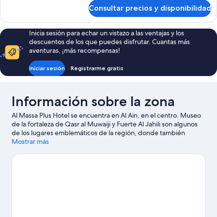
habitación
de
Consultar precios y disponibilidad
Habitación
estándar,
1
Inicia sesión para echar un vistazo a las ventajas y los
habitación
descuentos de los que puedes disfrutar. Cuantas más
aventuras, ¡más recompensas!
Iniciar sesión
Registrarme gratis
Información sobre la zona
Al Massa Plus Hotel se encuentra en Al Ain, en el centro. Museo
de la fortaleza de Qasr al Muwaiji y Fuerte Al Jahili son algunos
de los lugares emblemáticos de la región, donde también
puedes acercarte a atractivos turísticos como Zoológico de Al
Mostrar más
Ain y Hili Fun City.
Ver guía de viaje de Al Ain