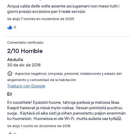
Acqua calda delle volte assente asciugamani non messi tutti i
giorni prezzo eccessivo per il reale servizio
Se alojó 7 noches en noviembre de 2025
0
Comentario verificado
2/10 Horrible
Abdulla
30 de dic de 2018
Aspectos negativos: Limpieza, personal, instalaciones y estado del
alojamiento y comodidad de la habitación
Traducir con Google
Ei!
En suosittele! Epäsiisti huone, tahroja peilissä ja matossa likaa.
Kaapit haisevat ja niissä myös roskaa. Vessan pöntöstä puuttuu
suoja.. Käytävä oli aika siisti ja siihen panostettu paljon enemmän
ku huoneisiin. Huoneissa ei ole Wi-Fi, mutta aulasta saa kyllä🤗
Se alojó 1 noche en diciembre de 2018