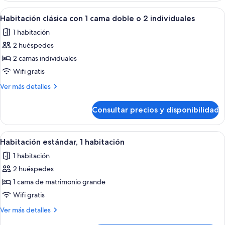
doble
Abrir
Habitación de hotel con dos camas ind
4
Habitación clásica con 1 cama doble o 2 individuales
todas
1 habitación
las
2 huéspedes
fotos
de
2 camas individuales
Habitación
Wifi gratis
clásica
Más
Ver más detalles
con
detalles
1
de
Consultar precios y disponibilidad
Habitación
cama
clásica
doble
con
Abrir
Una cama grande con sábanas blancas,
o
4
1
Habitación estándar, 1 habitación
todas
cama
2
1 habitación
doble
las
individuales
o
2 huéspedes
fotos
2
de
1 cama de matrimonio grande
individuales
Habitación
Wifi gratis
estándar,
Más
Ver más detalles
1
detalles