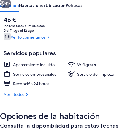
41+
Resumen
Habitaciones
Ubicación
Políticas
El
46 €
precio
incluye tasas e impuestos
actual
Del 11 ago al 12 ago
es
Comentarios
4,8
Ver 16 comentarios
4,8 de 10
de
46 €
Servicios populares
Aparcamiento incluido
Wifi gratis
Habitación estándar, 1 habitación | Wif
Servicios empresariales
Servicio de limpieza
Recepción 24 horas
Abrir todos
Opciones de la habitación
Consulta la disponibilidad para estas fechas