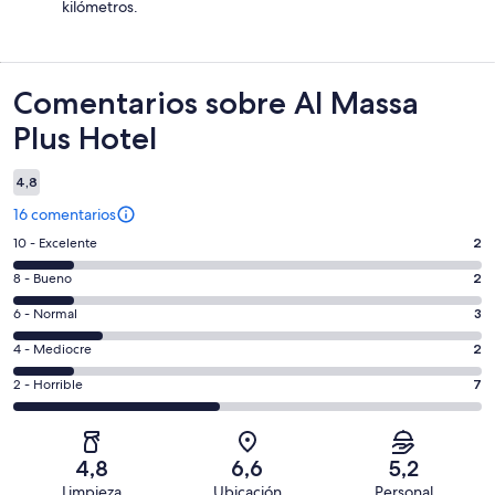
kilómetros.
Comentarios
Comentarios sobre Al Massa
Plus Hotel
4,8
16 comentarios
2
10 - Excelente
2
comentarios
2
8 - Bueno
2
de
comentarios
un
3
6 - Normal
3
de
total
comentarios
un
2
4 - Mediocre
2
de
de
total
comentarios
16
un
7
2 - Horrible
7
de
de
con
total
comentarios
16
un
una
de
de
con
total
puntuación
16
un
una
de
4,8
6,6
5,2
de
con
total
puntuación
16
Limpieza
Ubicación
Personal