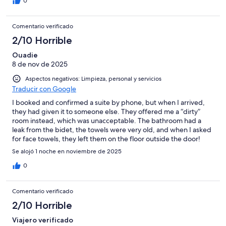
0
Comentario verificado
2/10 Horrible
Ouadie
8 de nov de 2025
Aspectos negativos: Limpieza, personal y servicios
Traducir con Google
I booked and confirmed a suite by phone, but when I arrived,
they had given it to someone else. They offered me a “dirty”
room instead, which was unacceptable. The bathroom had a
leak from the bidet, the towels were very old, and when I asked
for face towels, they left them on the floor outside the door!
There were no large towels for the shower, and the shower was
Se alojó 1 noche en noviembre de 2025
dirty. Totally unprofessional and disappointing — I paid for a
suite and got a dirty, poorly maintained room. Not
0
recommended at all.
Comentario verificado
2/10 Horrible
Viajero verificado