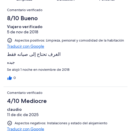
10
una
de
de
con
Comentarios
-
puntuación
16
8
Comentario verificado
una
Excelente
de
con
-
puntuación
8/10 Bueno
6
una
Bueno
de
-
puntuación
Viajero verificado
4
Normal
5 de nov de 2018
de
-
2
Aspectos positivos: Limpieza, personal y comodidad de la habitación
Mediocre
-
Traducir con Google
Horrible
الغرف تحتاج إلى صيانه فقط
جيده
Se alojó 1 noche en noviembre de 2018
0
Comentario verificado
4/10 Mediocre
claudio
11 de dic de 2025
Aspectos negativos: Instalaciones y estado del alojamiento
Traducir con Google