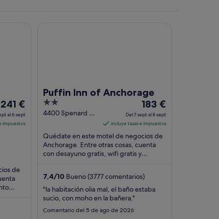
 Airport
Puffin Inn of Anchorage
Puffin Inn of Anchorage
El
2
El
241 €
183 €
precio
out
precio
4400 Spenard Rd
ept al 6 sept
Del 7 sept al 8 sept
Anchorage AK
es
of
es
 e impuestos
incluye tasas e impuestos
de
5
de
Quédate en este motel de negocios de
241 €
183 €
Anchorage. Entre otras cosas, cuenta
por
con desayuno gratis, wifi gratis y
por
aparcamiento gratuito. Algunos
noche
noche
cios de
aspectos que los ...
del
del
7,4
/
10
Bueno (3777 comentarios)
uenta
5
7
nto
"la habitación olia mal, el baño estaba
sept
sept
e
sucio, con moho en la bañera."
al
al
Comentario del 5 de ago de 2026
6
8