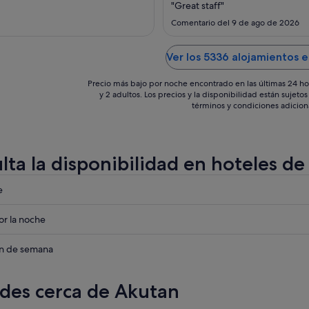
"Great staff"
sept
Comentario del 9 de ago de 2026
Ver los 5336 alojamientos e
Precio más bajo por noche encontrado en las últimas 24 ho
y 2 adultos. Los precios y la disponibilidad están sujet
términos y condiciones adicion
lta la disponibilidad en hoteles d
eba
e
eba
r la noche
eba
in de semana
des cerca de Akutan