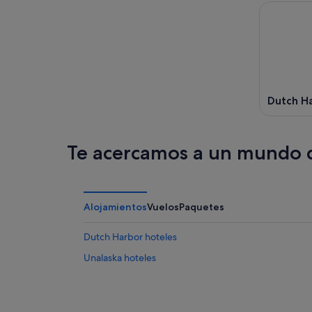
ago
por
para
-
la
el
10
noche,
próximo
ago
10
fin
ago
de
-
semana,
11
14
Dutch H
ago
ago
-
16
Te acercamos a un mundo d
ago
Alojamientos
Vuelos
Paquetes
Dutch Harbor hoteles
Unalaska hoteles