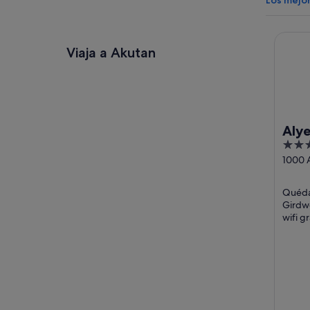
Los mejo
Alyeska
Viaja a Akutan
Alye
4
out
1000 
Girdw
of
5
Quédat
Girdwo
wifi g
restau
destac