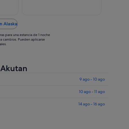
sept
sept
n Alaska
ras para una estancia de 1 noche
os a cambios. Pueden aplicarse
ales.
e Akutan
9 ago - 10 ago
10 ago - 11 ago
14 ago - 16 ago