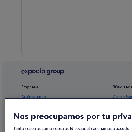
Empresa
Búsqued
Quiénes somos
Viajes a Esp
Empleo
Hoteles en 
Nos preocupamos por tu priva
Anuncia tu alojamiento
Alquileres 
Publicidad
Paquetes de
Tanto nosotros como nuestros
16
socios almacenamos o accedemos