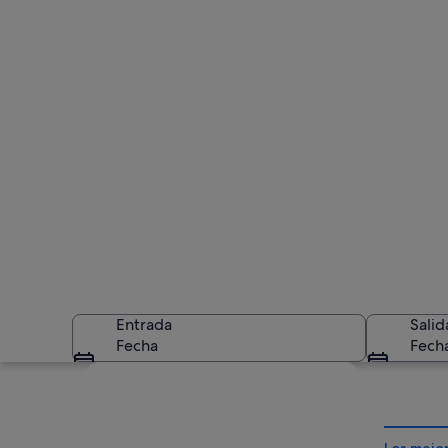
Entrada
Salid
Fecha
Fech
Ver mapa