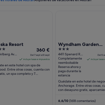
res hoteles de Akutan
Alquileres de vacaciones en Akutan
 Resort
Wyndham Garden Anchorage
Un glaciar con un océano extenso al frente y un cielo despejado.
ska Resort
Wyndham Garden
El
3
360 €
Anchorage Airport
precio
out
Arlberg Ave
4411 Spenard Rd
Del 7 sept al 8 sept
Del 5 s
ood AK
Anchorage AK
Completamente
es
of
incluye tasas e impuestos
incluye tasas
reembolsable
de
5
e en este hotel con spa de
Reserva ahora y
360 €
od. Entre otras cosas, cuenta con
paga durante la
ratis, un spa completo y 7
por
estancia
rantes. Algo que los huéspedes
noche
Quédate en este hotel de nego
an en los ...
del
Anchorage. Entre otras cosas, c
7
con desayuno gratis, aparcamie
sept
gratuito y un servicio gratuito d
al
transporte desde/hasta ...
6,6
/
10
(1618 comentarios)
8