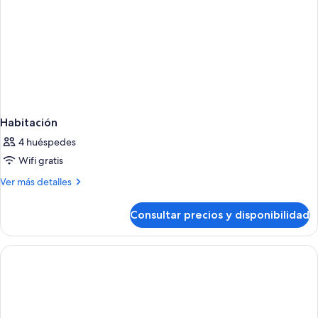
Habitación
4 huéspedes
Wifi gratis
Más
Ver más detalles
detalles
de
Consultar precios y disponibilidad
Habitación