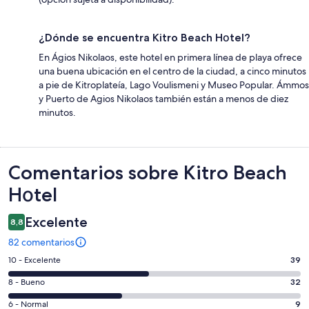
¿Dónde se encuentra Kitro Beach Hοtel?
En Ágios Nikolaos, este hotel en primera línea de playa ofrece
una buena ubicación en el centro de la ciudad, a cinco minutos
a pie de Kitroplateía, Lago Voulismeni y Museo Popular. Ámmos
y Puerto de Agios Nikolaos también están a menos de diez
minutos.
Comentarios
Comentarios sobre Kitro Beach
Hοtel
Excelente
8,8
82 comentarios
39
10 - Excelente
39
comentarios
32
8 - Bueno
32
de
comentarios
un
9
6 - Normal
9