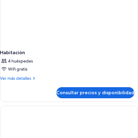
Habitación
4 huéspedes
Wifi gratis
Más
Ver más detalles
detalles
de
Consultar precios y disponibilidad
Habitación