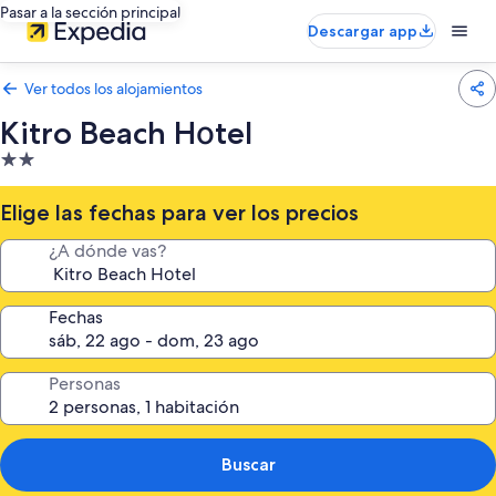
Pasar a la sección principal
Descargar app
Ver todos los alojamientos
Kitro Beach Hοtel
Alojamiento
de
2.0 estrellas
Elige las fechas para ver los precios
¿A dónde vas?
Fechas
Personas
Buscar