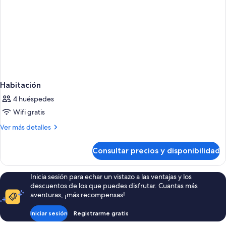
Habitación
4 huéspedes
Wifi gratis
Más
Ver más detalles
detalles
de
Consultar precios y disponibilidad
Habitación
Inicia sesión para echar un vistazo a las ventajas y los
descuentos de los que puedes disfrutar. Cuantas más
aventuras, ¡más recompensas!
Iniciar sesión
Registrarme gratis