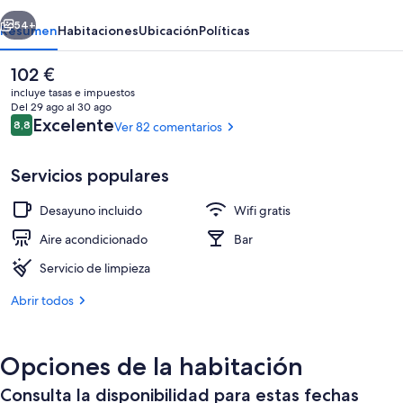
erior
Siguiente
54+
Resumen
Habitaciones
Ubicación
Políticas
El
102 €
precio
incluye tasas e impuestos
actual
Del 29 ago al 30 ago
es
Comentarios
Excelente
8,8
Ver 82 comentarios
8,8 de 10
de
102 €
Servicios populares
Desayuno incluido
Wifi gratis
Desayuno bufé gratuito y diario
Aire acondicionado
Bar
Servicio de limpieza
Abrir todos
Opciones de la habitación
Consulta la disponibilidad para estas fechas