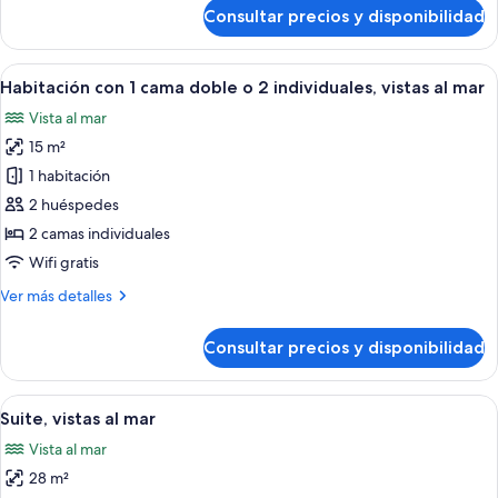
cama
de
Consultar precios y disponibilidad
Habitación
doble
estándar
o
con
Abrir
Habitación de hotel con cama, escritori
2
7
1
Habitación con 1 cama doble o 2 individuales, vistas al mar
todas
individuales
cama
Vista al mar
doble
las
o
15 m²
fotos
2
de
1 habitación
individuales
Habitación
2 huéspedes
con
2 camas individuales
1
Wifi gratis
cama
Más
Ver más detalles
doble
detalles
o
de
Consultar precios y disponibilidad
2
Habitación
con
individuales,
1
Abrir
Una habitación de hotel con cama, escrit
vistas
7
cama
Suite, vistas al mar
todas
al
doble
Vista al mar
o
las
mar
2
28 m²
fotos
individuales,