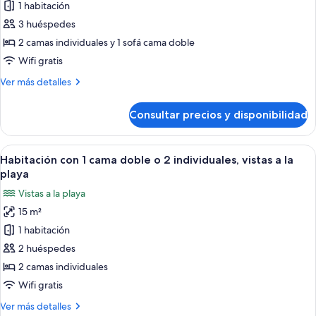
de
1 habitación
vistas
Suite,
al
3 huéspedes
mar
vistas
2 camas individuales y 1 sofá cama doble
al
Wifi gratis
mar
Más
Ver más detalles
detalles
de
Consultar precios y disponibilidad
Suite,
vistas
al
Abrir
Habitación de hotel con una cama grande
7
mar
Habitación con 1 cama doble o 2 individuales, vistas a la
todas
playa
las
Vistas a la playa
fotos
15 m²
de
1 habitación
Habitación
con
2 huéspedes
1
2 camas individuales
cama
Wifi gratis
doble
Más
Ver más detalles
o