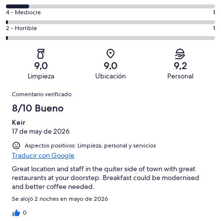
de
total
comentarios
un
1
4 - Mediocre
1
de
de
total
comentarios
82
un
1
2 - Horrible
1
de
de
con
total
comentarios
82
un
una
de
de
con
total
puntuación
82
un
una
de
9,0
9,0
9,2
de
con
total
puntuación
82
Limpieza
Ubicación
Personal
10
una
de
de
con
Comentarios
-
puntuación
82
8
Comentario verificado
una
Excelente
de
con
-
puntuación
8/10 Bueno
6
una
Bueno
de
-
puntuación
Keir
4
Normal
17 de may de 2026
de
-
2
Aspectos positivos: Limpieza, personal y servicios
Mediocre
-
Traducir con Google
Horrible
Great location and staff in the quiter side of town with great
restaurants at your doorstep. Breakfast could be modernised
and better coffee needed.
Se alojó 2 noches en mayo de 2026
0