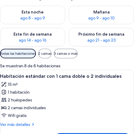
Consulta la disponibilidad para esta noche, ago 8 - ago 9
Consulta la disponibilidad pa
Esta noche
Mañana
ago 8 - ago 9
ago 9 - ago 10
Consulta la disponibilidad para este fin de semana, ago 14 - a
Consulta la disponibilidad par
Este fin de semana
Próximo fin de semana
ago 14 - ago 16
ago 21 - ago 23
Filtros
Todas las habitaciones
2 camas
3 camas o más
disponibles
para
Se muestran 8 de 8 habitaciones
las
Abrir
Una habitación de hotel con una cama
4
Habitación estándar con 1 cama doble o 2 individuales
habitaciones
todas
15 m²
las
1 habitación
fotos
de
2 huéspedes
Habitación
2 camas individuales
estándar
Wifi gratis
con
Más
Ver más detalles
1
detalles