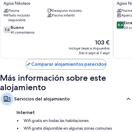
Village
Walk
Televisiones de 32 pulgadas con canales por satélite
Agios Nikolaos
Agios Ni
Agios
Luxury
Frigoríficos, servicio de limpieza diario y escritorios
Piscina
Desayuno incluido
Piscin
Nikolaos
Suites
Todo incluido
Piscina infantil
Aparca
Agios
disponible
Nikolaos
9.4
Exc
9,4
7.6
Bueno
sobre
23 c
7,6
sobre
41 comentarios
10,
10,
Excepcio
El
103 €
Bueno,
23 come
precio
41 comentarios
incluye tasas e impuestos
actual
Del 6 sept al 7 sept
es
de
Comparar alojamientos parecidos
103 €
Más información sobre este
alojamiento
Servicios del alojamiento
Internet
Wifi gratis en todas las habitaciones
Wifi gratis disponible en algunas zonas comunes