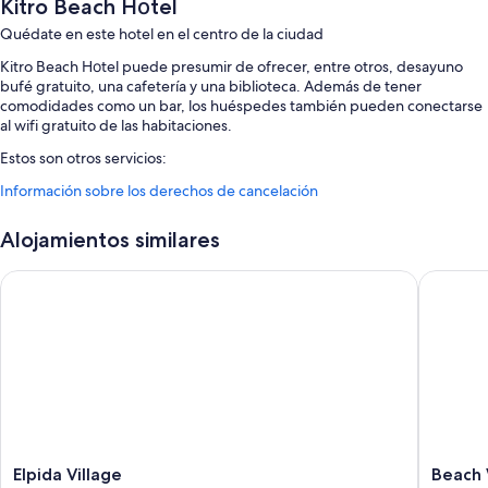
Kitro Beach Hοtel
Quédate en este hotel en el centro de la ciudad
Kitro Beach Hοtel puede presumir de ofrecer, entre otros, desayuno
bufé gratuito, una cafetería y una biblioteca. Además de tener
comodidades como un bar, los huéspedes también pueden conectarse
al wifi gratuito de las habitaciones.
Estos son otros servicios:
Información sobre los derechos de cancelación
Un ascensor, una caja fuerte en recepción y personal multilingüe
Una televisión en la zona común, café o té en las zonas comunes y
Alojamientos similares
consigna de equipaje
Espacios sin humos
Elpida Village
Beach Wa
Características de la habitación
Todas las habitaciones en Kitro Beach Hοtel brindan características que
incluyen aire acondicionado, además de otras comodidades, como wifi
gratis y cajas fuertes.
Además, otros de los servicios de los que disfrutarás en todas las
habitaciones incluyen:
Artículos de higiene personal gratuitos y secadores de pelo
Elpida
Beach
Elpida Village
Beach 