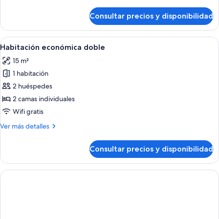
detalles
2
de
Consultar precios y disponibilidad
Habitación
individuales,
con
vistas
1
Abrir
Una habitación de hotel con una cama
a
3
cama
Habitación económica doble
todas
la
doble
15 m²
o
las
playa
2
1 habitación
fotos
individuales,
de
2 huéspedes
vistas
Habitación
a
2 camas individuales
la
económica
Wifi gratis
playa
doble
Más
Ver más detalles
detalles
de
Consultar precios y disponibilidad
Habitación
económica
doble