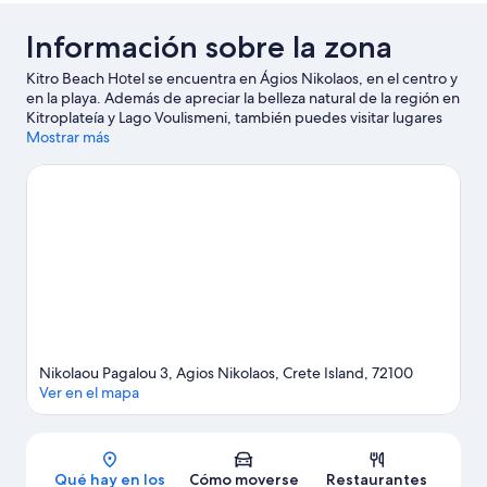
Información sobre la zona
Kitro Beach Hοtel se encuentra en Ágios Nikolaos, en el centro y
en la playa. Además de apreciar la belleza natural de la región en
Kitroplateía y Lago Voulismeni, también puedes visitar lugares
fundamentales para los aficionados a la cultura, como Museo
Mostrar más
Popular y Museo de Etnología Cretense. Reserva algo de tiempo
para explorar la naturaleza realizando actividades como la
equitación.
Ver guía de viaje de Ágios Nikolaos
Nikolaou Pagalou 3, Agios Nikolaos, Crete Island, 72100
Ver en el mapa
Mapa
Qué hay en los
Cómo moverse
Restaurantes