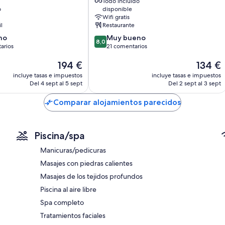
Todo incluido
Only
Balcones o patios amueblados, armarios o roperos y zonas de e
o
disponible
Agios
Wifi gratis
Nikolaos
il
Restaurante
8.0
no
Muy bueno
8,0
sobre
arios
21 comentarios
10,
El
El
194 €
134 €
Muy
precio
precio
bueno,
incluye tasas e impuestos
incluye tasas e impuestos
actual
actual
ios
21 comentarios
Del 4 sept al 5 sept
Del 2 sept al 3 sept
es
es
de
de
Comparar alojamientos parecidos
194 €
134 €
Piscina/spa
Manicuras/pedicuras
Masajes con piedras calientes
Masajes de los tejidos profundos
Piscina al aire libre
Spa completo
Tratamientos faciales