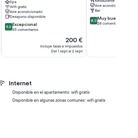
Restaurante
-
Spa
Nikolaos
star independientes
Aire acondicionado
Wifi gratis
Adults
Bar
Aire acondicionado
only
Desayuno disponible
8.0
Muy bueno
Agios
8,0
sobre
28 comentarios
9.6
Nikolaos
Excepcional
9,6
10,
sobre
35 comentarios
Muy
10,
El
200 €
bueno,
Excepcional,
precio
28 comentarios
35 comentarios
incluye tasas e impuestos
actual
Del 1 sept al 2 sept
es
de
200 €
Internet
Disponible en el apartamento: wifi gratis
Disponible en algunas zonas comunes: wifi gratis