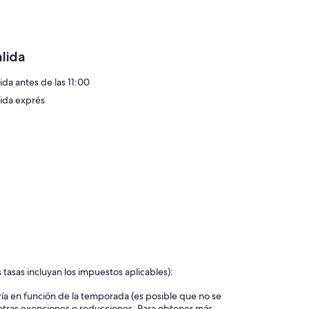
alida
ida antes de las 11:00
lida exprés
 tasas incluyan los impuestos aplicables):
ía en función de la temporada (es posible que no se
 otras exenciones o reducciones. Para obtener más