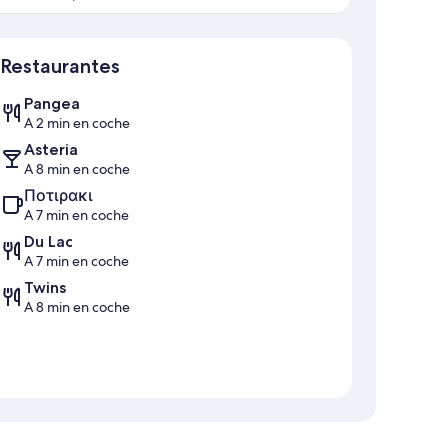
Mapa
Restaurantes
Pangea
A 2 min en coche
Asteria
A 8 min en coche
Ποτιρακι
A 7 min en coche
Du Lac
A 7 min en coche
Twins
A 8 min en coche