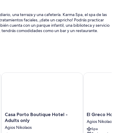
ario, una terraza y una cafetería. Karma Spa, el spa de las
tratamientos faciales, ¡date un capricho! Podrás practicar
bién cuenta con un parque infantil, una biblioteca y servicio
ás, tendrás comodidades como un bar y un restaurante.
 de registro de salida exprés
ervicios de conserjería
Casa Porto Boutique Hotel - Adults only
El Greco Hotel
comodidades que incluyen sábanas de alta calidad y espacios
icionales, como aire acondicionado y zonas de estar
 incluyen:
Casa
El
Casa Porto Boutique Hotel -
El Greco Hotel
Porto
Greco
Adults only
Agios Nikolaos
Boutique
Hotel
Agios Nikolaos
Spa
inadas
Hotel
Agios