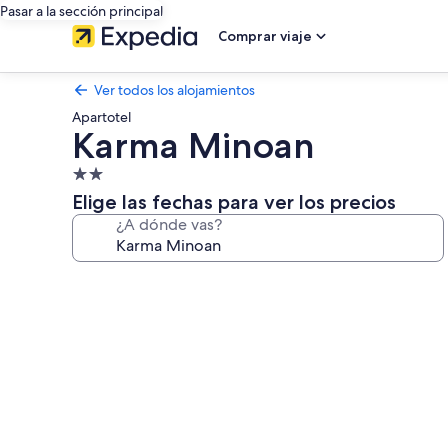
Pasar a la sección principal
Comprar viaje
Ver todos los alojamientos
Apartotel
Karma Minoan
Alojamiento
de
Elige las fechas para ver los precios
2.0 estrellas
¿A dónde vas?
Galería
de
imágenes
de
Karma
Minoan