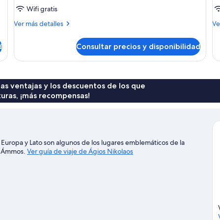
Wifi gratis
Más
M
Ver más detalles
Ve
detalles
de
de
de
d
Consultar precios y disponibilidad
Estudio
Ap
superior
fam
 las ventajas y los descuentos de los que
turas, ¡más recompensas!
Europa y Lato son algunos de los lugares emblemáticos de la
 y Ámmos.
Ver guía de viaje de Ágios Nikolaos