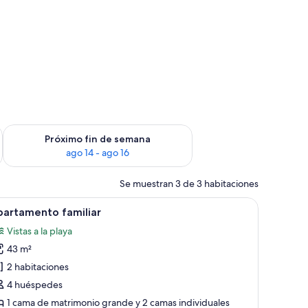
fin de semana, ago 7 - ago 9
Consulta la disponibilidad para el próximo fin de semana, ago
Próximo fin de semana
ago 14 - ago 16
Se muestran 3 de 3 habitaciones
te, escritorio
brir
Ropa de cama de alta calidad, caja fuerte, escr
8
partamento familiar
odas
Vistas a la playa
s
43 m²
otos
e
2 habitaciones
partamento
4 huéspedes
miliar
1 cama de matrimonio grande y 2 camas individuales