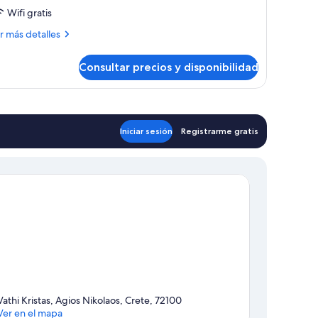
Wifi gratis
ás
r más detalles
talles
Consultar precios y disponibilidad
artamento
iliar
Iniciar sesión
Registrarme gratis
Vathi Kristas, Agios Nikolaos, Crete, 72100
Ver en el mapa