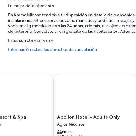
Lo mejor del alojamiento
En Karma Minoan tendrás a tu disposición un detalle de bienvenida di
instalaciones, ofrece servicios como manicura y pedicura, masajes y 
yoga en el gimnasio abierto las 24 horas; además, el alojamiento tam
de tintorería. Conéctate al wifi gratuito de las habitaciones. Adem
Estos son otros servicios:
Información sobre los derechos de cancelación
Una piscina al aire libre con tumbonas
Aparcamiento gratis
Desayuno continental (de pago), bicicletas de alquiler y servicio
Servicio de registro de entrada exprés, consigna de equipaje y s
ort & Spa
Apollon Hotel - Adults Only
Características de la habitación
Todas las habitaciones cuentan con muebles diferentes, y ofrecen 
para trabajar con ordenador portátil, además de algunos detalles ad
independientes.
Además, otros de los servicios que hallarás en todas las habitaciones
Apollon
esort & Spa
Apollon Hotel - Adults Only
Hotel
s
Agios Nikolaos
Juegos de cama hipoalergénicos y cunas gratuitas
-
Piscina
Baños con duchas con efecto de lluvia y duchas y bañeras comb
Adults