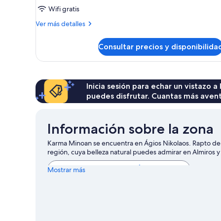
Wifi gratis
Más
Ver más detalles
detalles
de
Consultar precios y disponibilida
Estudio
Inicia sesión para echar un vistazo a
puedes disfrutar. Cuantas más aven
Información sobre la zona
Karma Minoan se encuentra en Ágios Nikolaos. Rapto de 
región, cuya belleza natural puedes admirar en Almiros
Ver más apartoteles en Ágios Nikolaos
Mostrar más