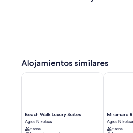
Alojamientos similares
Beach Walk Luxury Suites
Miramare Res
Beach
Miramare
Beach Walk Luxury Suites
Miramare R
Walk
Resort
Agios Nikolaos
Agios Nikolao
Luxury
&
Piscina
Piscina
Suites
Spa