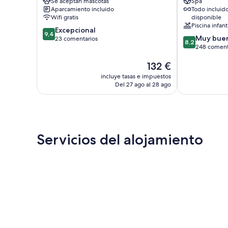
Se aceptan mascotas
Spa
Agios
Agios
Aparcamiento incluido
Todo incluid
Nikolaos
Nikolaos
Wifi gratis
disponible
Piscina infant
9.4
Excepcional
9,4
8.2
Muy bue
sobre
23 comentarios
8,2
sobre
248 coment
10,
10,
Excepcional,
El
132 €
Muy
23 comentarios
precio
bueno,
incluye tasas e impuestos
actual
248 comentar
Del 27 ago al 28 ago
es
de
132 €
Servicios del alojamiento