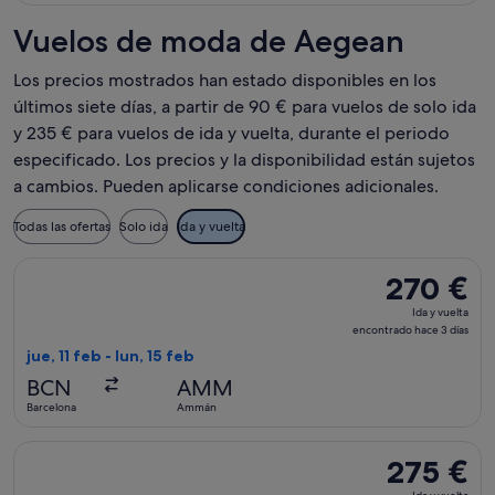
Vuelos de moda de Aegean
Los precios mostrados han estado disponibles en los
últimos siete días, a partir de 90 € para vuelos de solo ida
y 235 € para vuelos de ida y vuelta, durante el periodo
especificado. Los precios y la disponibilidad están sujetos
a cambios. Pueden aplicarse condiciones adicionales.
Todas las ofertas
Solo ida
Ida y vuelta
Seleccionar vuelo de Aegean, con salida el jue, 11 feb de Ba
270 €
270 €
Ida
Ida y vuelta
y
encontrado hace 3 días
vuelta,
jue, 11 feb - lun, 15 feb
encontrado
BCN
AMM
hace
Barcelona
Ammán
3 días
Seleccionar vuelo de Aegean, con salida el vie, 15 ene de Bar
275 €
275 €
Ida