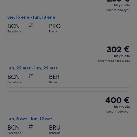
Ida
Ida y vuelta
y
encontrado ayer
vuelta,
vie, 15 ene - lun, 18 ene
encontrado
BCN
PRG
ayer
Barcelona
Praga
Seleccionar vuelo de Aegean, con salida el lun, 22 mar de Ba
302 €
302 €
Ida
Ida y vuelta
y
encontrado hace 3 días
vuelta,
lun, 22 mar - lun, 29 mar
encontrado
BCN
BER
hace
Barcelona
Berlín
3 días
Seleccionar vuelo de Aegean, con salida el lun, 5 oct de Barc
400 €
400 €
Ida
Ida y vuelta
y
encontrado ayer
vuelta,
lun, 5 oct - lun, 12 oct
encontrado
BCN
BRU
ayer
Barcelona
Bruselas