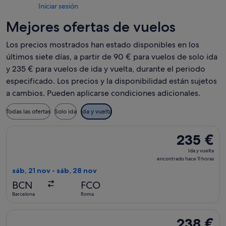
Iniciar sesión
Mejores ofertas de vuelos
Los precios mostrados han estado disponibles en los
últimos siete días, a partir de 90 € para vuelos de solo ida
y 235 € para vuelos de ida y vuelta, durante el periodo
especificado. Los precios y la disponibilidad están sujetos
a cambios. Pueden aplicarse condiciones adicionales.
Todas las ofertas
Solo ida
Ida y vuelta
Seleccionar vuelo de Aegean, con salida el sáb, 21 nov de Ba
235 €
235 €
Ida
Ida y vuelta
y
encontrado hace 11 horas
vuelta,
sáb, 21 nov - sáb, 28 nov
encontrado
BCN
FCO
hace
Barcelona
Roma
11 horas
Seleccionar vuelo de Aegean, con salida el vie, 15 ene de Bar
238 €
238 €