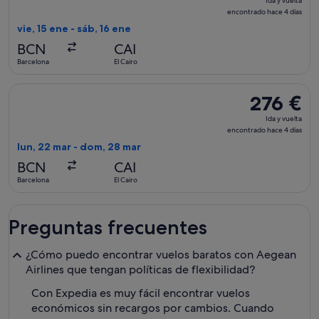
Ida y vuelta
y
encontrado hace 4 días
vuelta,
vie, 15 ene - sáb, 16 ene
encontrado
BCN
CAI
hace
Barcelona
El Cairo
4 días
Seleccionar vuelo de Aegean, con salida el lun, 22 mar de Ba
276 €
276 €
Ida
Ida y vuelta
y
encontrado hace 4 días
vuelta,
lun, 22 mar - dom, 28 mar
encontrado
BCN
CAI
hace
Barcelona
El Cairo
4 días
Preguntas frecuentes
¿Cómo puedo encontrar vuelos baratos con Aegean
Airlines que tengan políticas de flexibilidad?
Con Expedia es muy fácil encontrar vuelos
económicos sin recargos por cambios. Cuando