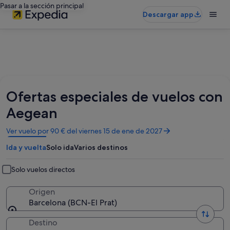
Pasar a la sección principal
Descargar app
Ofertas especiales de vuelos con
Aegean
Se
Ver vuelo por 90 € del viernes 15 de ene de 2027
abre
Ida y vuelta
Solo ida
Varios destinos
en
una
ventana
Solo vuelos directos
nueva
Origen
Barcelona (BCN-El Prat)
Destino