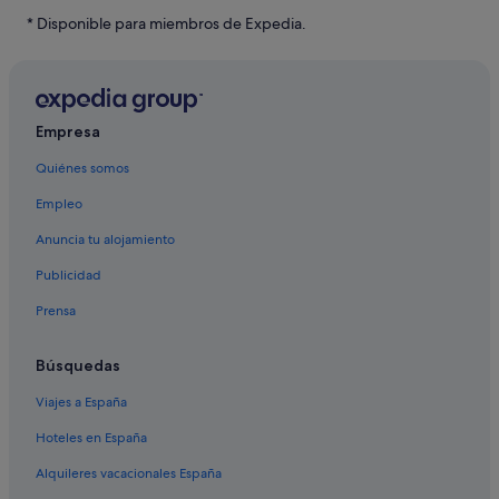
Vuelos a Australia
* Disponible para miembros de Expedia.
Vuelos a Brasil
Vuelos a Canadá
Vuelos a China
Empresa
Vuelos a Colombia
Quiénes somos
Vuelos a Corea del Sur
Empleo
Vuelos a España
Anuncia tu alojamiento
Vuelos a Estados Unidos
Publicidad
Vuelos a Filipinas
Prensa
Vuelos a Grecia
Vuelos a India
Búsquedas
Vuelos a Indonesia
Viajes a España
Vuelos a Italia
Hoteles en España
Vuelos a Japón
Alquileres vacacionales España
Vuelos a México