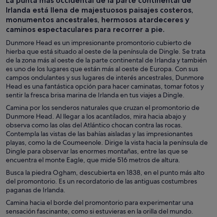
La punta más occidental de la parte continental de
de un día
personalizadas
Irlanda está llena de majestuosos paisajes costeros,
monumentos ancestrales, hermosos atardeceres y
caminos espectaculares para recorrer a pie.
Dunmore Head es un impresionante promontorio cubierto de
hierba que está situado al oeste de la península de Dingle. Se trata
de la zona más al oeste de la parte continental de Irlanda y también
es uno de los lugares que están más al oeste de Europa. Con sus
campos ondulantes y sus lugares de interés ancestrales, Dunmore
Head es una fantástica opción para hacer caminatas, tomar fotos y
sentir la fresca brisa marina de Irlanda en tus viajes a Dingle.
Camina por los senderos naturales que cruzan el promontorio de
Dunmore Head. Al llegar a los acantilados, mira hacia abajo y
observa como las olas del Atlántico chocan contra las rocas.
Contempla las vistas de las bahías aisladas y las impresionantes
playas, como la de Coumeenole. Dirige la vista hacia la península de
Dingle para observar las enormes montañas, entre las que se
encuentra el monte Eagle, que mide 516 metros de altura.
Busca la piedra Ogham, descubierta en 1838, en el punto más alto
del promontorio. Es un recordatorio de las antiguas costumbres
paganas de Irlanda.
Camina hacia el borde del promontorio para experimentar una
sensación fascinante, como si estuvieras en la orilla del mundo.