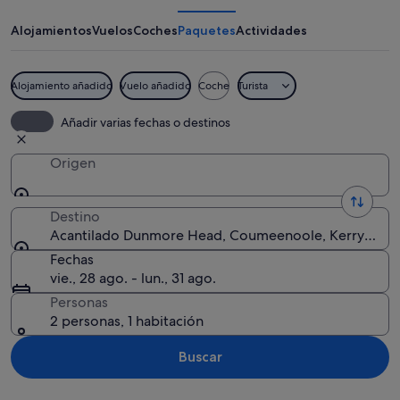
Head
Alojamientos
Vuelos
Coches
Paquetes
Actividades
Alojamiento añadido
Vuelo añadido
Coche
Turista
Un paisaje costero con una playa aren
Añadir varias fechas o destinos
Origen
Destino
Acantilado Dunmore Head, Coumeenoole, Kerry (cond
Fechas
vie., 28 ago. - lun., 31 ago.
Personas
2 personas, 1 habitación
Buscar
Ver mapa