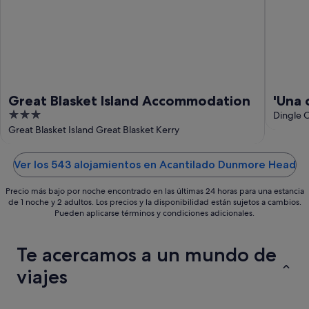
-
16
ago
Great Blasket Island Accommodation
'Una 
3
Dingle 
out
Great Blasket Island Great Blasket Kerry
of
5
Ver los 543 alojamientos en Acantilado Dunmore Head
Precio más bajo por noche encontrado en las últimas 24 horas para una estancia
de 1 noche y 2 adultos. Los precios y la disponibilidad están sujetos a cambios.
Pueden aplicarse términos y condiciones adicionales.
Te acercamos a un mundo de
viajes