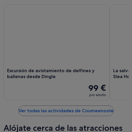
Excursión de avistamiento de delfines y ballenas desde Ding
La salvaje
Excursión de avistamiento de delfines y
La salva
ballenas desde Dingle
Slea Hea
99 €
por adulto
Ver todas las actividades de Coumeenoole
Alójate cerca de las atracciones