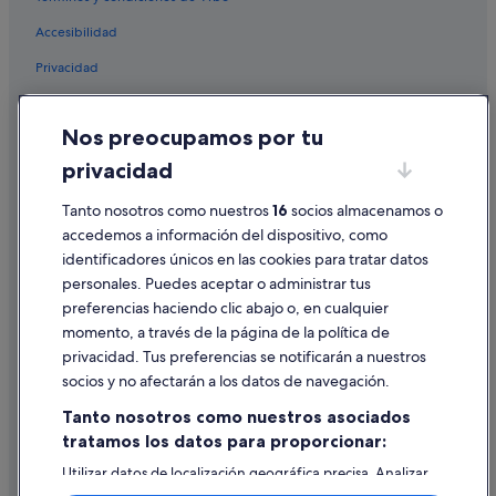
Accesibilidad
Privacidad
Cookies
Nos preocupamos por tu
Condiciones de uso
privacidad
Información legal/contacto
Tanto nosotros como nuestros
16
socios almacenamos o
Pautas sobre el contenido y cómo denunciar contenido
accedemos a información del dispositivo, como
identificadores únicos en las cookies para tratar datos
Ayuda
personales. Puedes aceptar o administrar tus
Ayuda
preferencias haciendo clic abajo o, en cualquier
momento, a través de la página de la política de
Cancelar un vuelo
privacidad. Tus preferencias se notificarán a nuestros
Cancelar una reserva de hotel o de un alquiler vacacional
socios y no afectarán a los datos de navegación.
Plazos de reembolso
Tanto nosotros como nuestros asociados
tratamos los datos para proporcionar:
Utilizar un cupón de Expedia
Utilizar datos de localización geográfica precisa. Analizar
Documentos para viajes internacionales
activamente las características del dispositivo para su