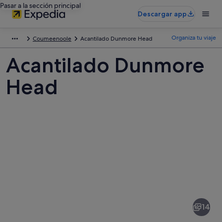
Pasar a la sección principal
Descargar app
Organiza tu viaje
Coumeenoole
Acantilado Dunmore Head
Acantilado Dunmore
Head
Fotos
de
Acantilado
14
Dunmore