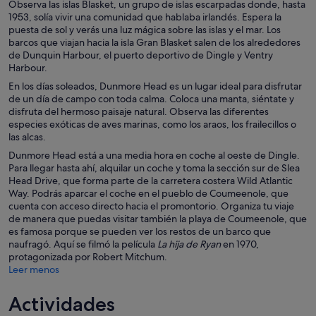
Observa las islas Blasket, un grupo de islas escarpadas donde, hasta
1953, solía vivir una comunidad que hablaba irlandés. Espera la
puesta de sol y verás una luz mágica sobre las islas y el mar. Los
barcos que viajan hacia la isla Gran Blasket salen de los alrededores
de Dunquin Harbour, el puerto deportivo de Dingle y Ventry
Harbour.
En los días soleados, Dunmore Head es un lugar ideal para disfrutar
de un día de campo con toda calma. Coloca una manta, siéntate y
disfruta del hermoso paisaje natural. Observa las diferentes
especies exóticas de aves marinas, como los araos, los frailecillos o
las alcas.
Dunmore Head está a una media hora en coche al oeste de Dingle.
Para llegar hasta ahí, alquilar un coche y toma la sección sur de Slea
Head Drive, que forma parte de la carretera costera Wild Atlantic
Way. Podrás aparcar el coche en el pueblo de Coumeenole, que
cuenta con acceso directo hacia el promontorio. Organiza tu viaje
de manera que puedas visitar también la playa de Coumeenole, que
es famosa porque se pueden ver los restos de un barco que
naufragó. Aquí se filmó la película
La hija de Ryan
en 1970,
protagonizada por Robert Mitchum.
Leer menos
Actividades