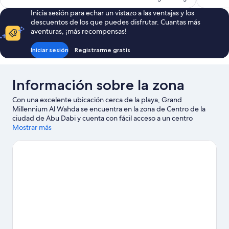
es
Inicia sesión para echar un vistazo a las ventajas y los
de
descuentos de los que puedes disfrutar. Cuantas más
65 €
aventuras, ¡más recompensas!
Iniciar sesión
Registrarme gratis
Información sobre la zona
Con una excelente ubicación cerca de la playa, Grand
Millennium Al Wahda se encuentra en la zona de Centro de la
ciudad de Abu Dabi y cuenta con fácil acceso a un centro
comercial. Si quieres sumergirte en la belleza natural de la
Mostrar más
región, acércate a Cornisa de Abu Dabi o a Playa de Corniche.
¿Viajas con niños? Si es así, puedes llevarlos a Fundaci&oacute;n
Cultural o a Entretenimiento Kidoos.
Ver guía de viaje de Abu
Dabi