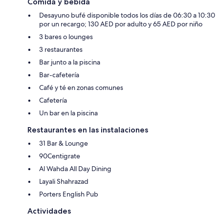
Comida y bebida
Desayuno bufé disponible todos los días de 06:30 a 10:30
por un recargo; 130 AED por adulto y 65 AED por niño
3 bares o lounges
3 restaurantes
Bar junto a la piscina
Bar-cafetería
Café y té en zonas comunes
Cafetería
Un bar en la piscina
Restaurantes en las instalaciones
31 Bar & Lounge
90Centigrate
Al Wahda All Day Dining
Layali Shahrazad
Porters English Pub
Actividades