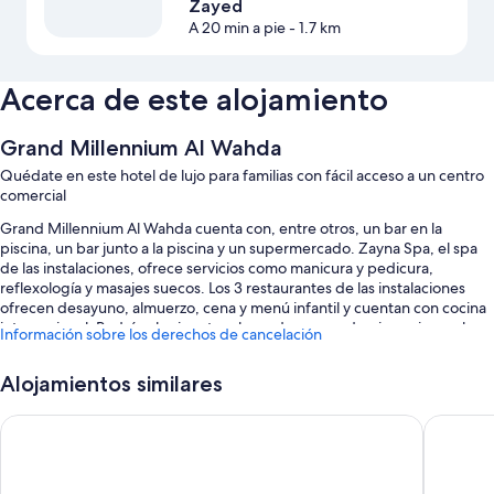
Zayed
A 20 min a pie
- 1.7 km
Acerca de este alojamiento
Grand Millennium Al Wahda
Quédate en este hotel de lujo para familias con fácil acceso a un centro
comercial
Grand Millennium Al Wahda cuenta con, entre otros, un bar en la
piscina, un bar junto a la piscina y un supermercado. Zayna Spa, el spa
de las instalaciones, ofrece servicios como manicura y pedicura,
reflexología y masajes suecos. Los 3 restaurantes de las instalaciones
ofrecen desayuno, almuerzo, cena y menú infantil y cuentan con cocina
internacional. Podrás elegir entre clases de yoga o de gimnasia en el
Información sobre los derechos de cancelación
centro de bienestar; además, Grand Millennium Al Wahda también
cuenta con una terraza en la azotea, tiendas en las instalaciones y una
Alojamientos similares
cafetería. Conéctate al wifi gratuito de las habitaciones. Además,
tendrás comodidades como una peluquería y una biblioteca.
Beach Rotana
Jannah B
Estos son algunos otros servicios de este hotel:
Una piscina al aire libre y una piscina infantil, con un bar