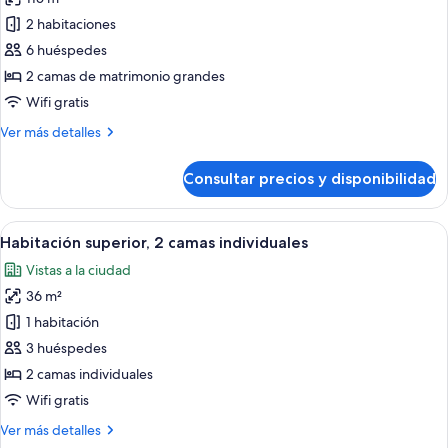
fotos
de
2 habitaciones
Premium
6 huéspedes
Two
2 camas de matrimonio grandes
Bedroom
Wifi gratis
Apartment
Más
Ver más detalles
detalles
de
Consultar precios y disponibilidad
Premium
Two
Bedroom
Abrir
Habitación de hotel con una cama grand
8
Apartment
Habitación superior, 2 camas individuales
todas
Vistas a la ciudad
las
36 m²
fotos
de
1 habitación
Habitación
3 huéspedes
superior,
2 camas individuales
2
Wifi gratis
camas
Más
Ver más detalles
individuales
detalles