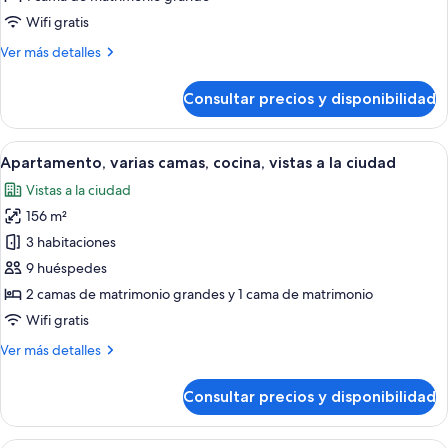
fotos
Beds
de
Wifi gratis
Club
Más
Ver más detalles
King
detalles
de
Room
Consultar precios y disponibilidad
Club
King
Room
Abrir
Habitación de hotel con una cama grande
13
Apartamento, varias camas, cocina, vistas a la ciudad
todas
Vistas a la ciudad
las
156 m²
fotos
de
3 habitaciones
Apartamento,
9 huéspedes
varias
2 camas de matrimonio grandes y 1 cama de matrimonio
camas,
Wifi gratis
cocina,
Más
Ver más detalles
vistas
detalles
a
de
Consultar precios y disponibilidad
la
Apartamento,
varias
ciudad
camas,
Habitación de hotel con dos camas, un e