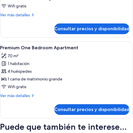
with
Wifi gratis
Lounge
Más
Ver más detalles
Access
detalles
de
Consultar precios y disponibilidad
Club
Room
with
Abrir
Habitación de hotel con una cama grande
10
Lounge
Premium One Bedroom Apartment
todas
Access
70 m²
las
1 habitación
fotos
de
4 huéspedes
Premium
1 cama de matrimonio grande
One
Wifi gratis
Bedroom
Más
Ver más detalles
Apartment
detalles
de
Consultar precios y disponibilidad
Premium
One
Bedroom
Puede que también te interese...
Apartment