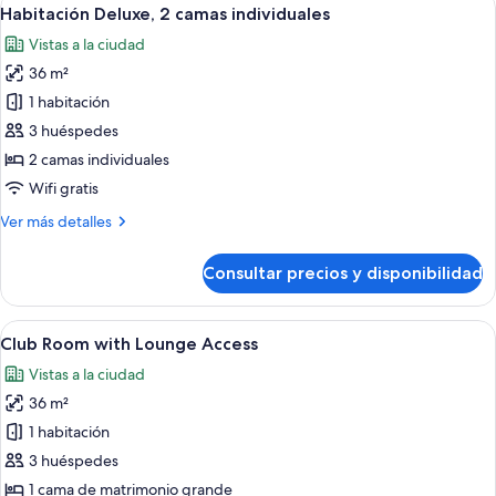
Abrir
10
cocina,
Habitación Deluxe, 2 camas individuales
todas
vistas
Vistas a la ciudad
a
las
la
36 m²
fotos
ciudad
de
1 habitación
Habitación
3 huéspedes
Deluxe,
2 camas individuales
2
Wifi gratis
camas
Más
Ver más detalles
individuales
detalles
de
Consultar precios y disponibilidad
Habitación
Deluxe,
2
Abrir
Habitación de hotel con cama, escritor
10
camas
Club Room with Lounge Access
todas
individuales
Vistas a la ciudad
las
36 m²
fotos
de
1 habitación
Club
3 huéspedes
Room
1 cama de matrimonio grande