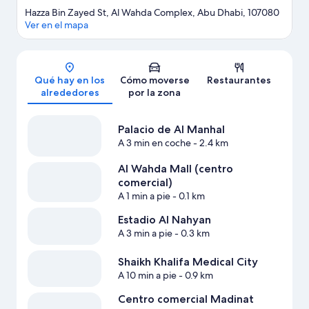
Hazza Bin Zayed St, Al Wahda Complex, Abu Dhabi, 107080
Ver en el mapa
Mapa
Qué hay en los
Cómo moverse
Restaurantes
alrededores
por la zona
Palacio de Al Manhal
A 3 min en coche
- 2.4 km
Al Wahda Mall (centro
comercial)
A 1 min a pie
- 0.1 km
Estadio Al Nahyan
A 3 min a pie
- 0.3 km
Shaikh Khalifa Medical City
A 10 min a pie
- 0.9 km
Centro comercial Madinat