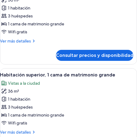
50 m²
fotos
de
1 habitación
Junior
3 huéspedes
Suite
1 cama de matrimonio grande
Wifi gratis
Más
Ver más detalles
detalles
de
Consultar precios y disponibilidad
Junior
Suite
Abrir
Habitación de hotel con una cama grand
8
Habitación superior, 1 cama de matrimonio grande
todas
Vistas a la ciudad
las
36 m²
fotos
de
1 habitación
Habitación
3 huéspedes
superior,
1 cama de matrimonio grande
1
Wifi gratis
cama
Más
Ver más detalles
de