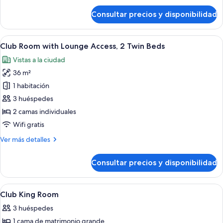
de
Consultar precios y disponibilidad
Habitación
superior,
2
Abrir
Habitación de hotel con dos camas, un e
9
camas
Club Room with Lounge Access, 2 Twin Beds
todas
individuales
Vistas a la ciudad
las
36 m²
fotos
de
1 habitación
Club
3 huéspedes
Room
2 camas individuales
with
Wifi gratis
Lounge
Más
Ver más detalles
Access,
detalles
2
de
Consultar precios y disponibilidad
Twin
Club
Room
Beds
with
Abrir
Ropa de cama de alta calidad y edred
6
Lounge
Club King Room
todas
Access,
3 huéspedes
2
las
Twin
1 cama de matrimonio grande