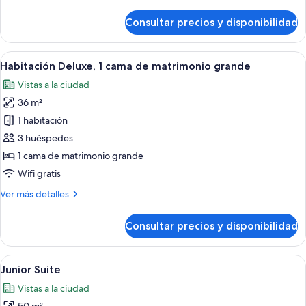
detalles
grande,
de
Consultar precios y disponibilidad
cocina
Apartamento,
1
cama
Abrir
Habitación de hotel con una cama grand
9
de
Habitación Deluxe, 1 cama de matrimonio grande
todas
matrimonio
Vistas a la ciudad
grande,
las
cocina
36 m²
fotos
de
1 habitación
Habitación
3 huéspedes
Deluxe,
1 cama de matrimonio grande
1
Wifi gratis
cama
Más
Ver más detalles
de
detalles
matrimonio
de
Consultar precios y disponibilidad
grande
Habitación
Deluxe,
1
Abrir
Habitación de hotel con una cama grande
10
cama
Junior Suite
todas
de
Vistas a la ciudad
matrimonio
las
grande