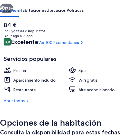
Wahda
erior
Siguiente
178+
Resumen
Habitaciones
Ubicación
Políticas
El
84 €
precio
incluye tasas e impuestos
actual
Del 7 ago al 8 ago
es
Comentarios
Excelente
8,8
Ver 1002 comentarios
8,8 de 10
de
84 €
Servicios populares
Piscina
Spa
Exterior
Aparcamiento incluido
Wifi gratis
Restaurante
Aire acondicionado
Abrir todos
Opciones de la habitación
Consulta la disponibilidad para estas fechas