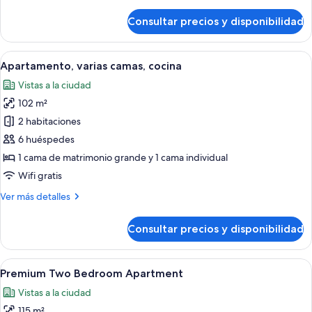
detalles
matrimonio
de
Consultar precios y disponibilidad
grande
Habitación
superior,
1
Abrir
Habitación de hotel con una cama grand
13
cama
Apartamento, varias camas, cocina
todas
de
Vistas a la ciudad
matrimonio
las
grande
102 m²
fotos
de
2 habitaciones
Apartamento,
6 huéspedes
varias
1 cama de matrimonio grande y 1 cama individual
camas,
Wifi gratis
cocina
Más
Ver más detalles
detalles
de
Consultar precios y disponibilidad
Apartamento,
varias
camas,
Abrir
Una habitación de hotel con una cama g
15
cocina
Premium Two Bedroom Apartment
todas
Vistas a la ciudad
las
115 m²