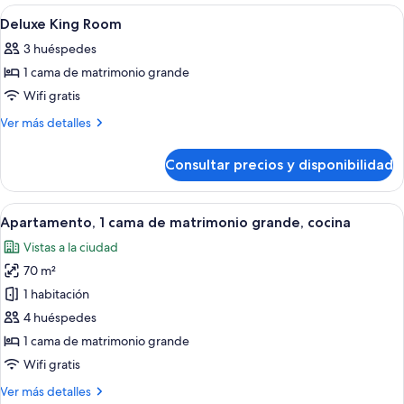
Room
Abrir
Habitación de hotel con cama, escritorio
6
Deluxe King Room
todas
3 huéspedes
las
1 cama de matrimonio grande
fotos
de
Wifi gratis
Deluxe
Más
Ver más detalles
King
detalles
de
Room
Consultar precios y disponibilidad
Deluxe
King
Room
Abrir
Habitación de hotel con una cama grand
11
Apartamento, 1 cama de matrimonio grande, cocina
todas
Vistas a la ciudad
las
70 m²
fotos
de
1 habitación
Apartamento,
4 huéspedes
1
1 cama de matrimonio grande
cama
Wifi gratis
de
Más
Ver más detalles
matrimonio