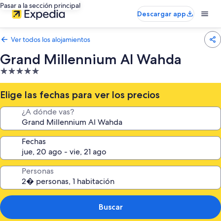
Pasar a la sección principal
Descargar app
Ver todos los alojamientos
Grand Millennium Al Wahda
Alojamiento
de
5.0 estrellas
Elige las fechas para ver los precios
¿A dónde vas?
Fechas
Personas
Buscar