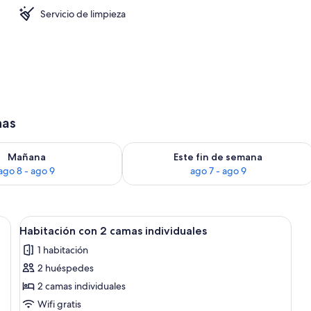
Servicio de limpieza
has
ago 8
isponibilidad para mañana, ago 8 - ago 9
Consulta la disponibilidad para este 
Mañana
Este fin de semana
ago 8 - ago 9
ago 7 - ago 9
io de madera, una silla, una cama con cubrecama estampado, una ventana co
Abrir
Una habitación con dos camas individual
3
Habitación con 2 camas individuales
todas
1 habitación
las
2 huéspedes
fotos
de
2 camas individuales
Habitación
Wifi gratis