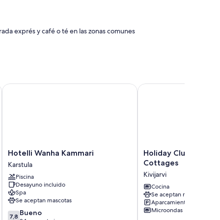
trada exprés y café o té en las zonas comunes
s tales como wifi gratis.
Hotelli Wanha Kammari
Holiday Club Hannunki
 incluyen los siguientes:
Hotelli
Holiday
Hotelli Wanha Kammari
Holiday Club Hannun
Wanha
Club
Cottages
Karstula
Kammari
Hannunkivi
Kivijarvi
Piscina
Karstula
Cottages
Desayuno incluido
Kivijarvi
Cocina
Spa
Se aceptan mascotas
Se aceptan mascotas
Aparcamiento incluido
Microondas
7.8
Bueno
7,8