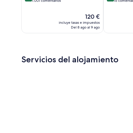
sobre
sobre
1.001 comentarios
15 comentar
10,
10,
Muy
Muy
El
120 €
bueno,
bueno,
precio
1.001 comentarios
15 comentario
incluye tasas e impuestos
actual
Del 8 ago al 9 ago
es
de
120 €
Servicios del alojamiento