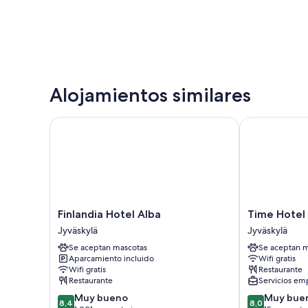
Alojamientos similares
Finlandia Hotel Alba
Time Hotel
Finlandia
Time
Finlandia Hotel Alba
Time Hotel
Hotel
Hotel
Jyväskylä
Jyväskylä
Alba
Jyväskylä
Se aceptan mascotas
Se aceptan m
Jyväskylä
Aparcamiento incluido
Wifi gratis
Wifi gratis
Restaurante
Restaurante
Servicios emp
8.4
8.0
Muy bueno
Muy bue
8,4
8,0