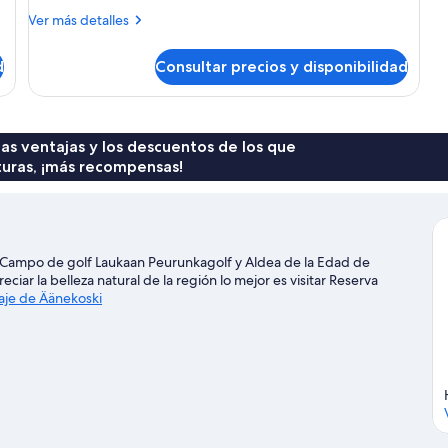
con
Más
Ver más detalles
2
detalles
camas
de
d
Consultar precios y disponibilidad
Habitación
individuales
con
2
camas
individuales
 las ventajas y los descuentos de los que
turas, ¡más recompensas!
a Campo de golf Laukaan Peurunkagolf y Aldea de la Edad de
ciar la belleza natural de la región lo mejor es visitar Reserva
iaje de Äänekoski