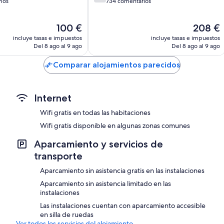
sobre
ios
734 comentarios
10,
Bueno,
El
El
100 €
208 €
734 comentarios
precio
precio
s
incluye tasas e impuestos
incluye tasas e impuestos
actual
actual
Del 8 ago al 9 ago
Del 8 ago al 9 ago
es
es
de
de
Comparar alojamientos parecidos
100 €
208 €
Internet
Wifi gratis en todas las habitaciones
Wifi gratis disponible en algunas zonas comunes
Aparcamiento y servicios de
transporte
Aparcamiento sin asistencia gratis en las instalaciones
Aparcamiento sin asistencia limitado en las
instalaciones
Las instalaciones cuentan con aparcamiento accesible
en silla de ruedas
Ver todos los servicios del alojamiento