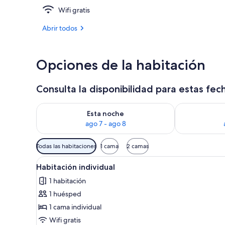
Wifi gratis
Sauna
Abrir todos
Opciones de la habitación
Consulta la disponibilidad para estas fec
Consulta la disponibilidad para esta noche, ago 7 - 
Consulta la d
Esta noche
ago 7 - ago 8
Filtros
Todas las habitaciones
1 cama
2 camas
disponibles
Abrir
Un dormitorio con un escritor
para
3
Habitación individual
todas
las
1 habitación
las
habitaciones
1 huésped
fotos
de
1 cama individual
Habitación
Wifi gratis