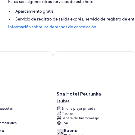
Estos son algunos otros servicios de este hotel:
Aparcamiento gratis
Servicio de registro de salida exprés, servicio de registro de en
Información sobre los derechos de cancelación
Espacios sin humos
Características de la habitación
Todas las habitaciones de Hotelli Äänekoski disponen de comodidade
Spa Hotel Peurunka
Además, otros de los servicios que hallarás en todas las habitaciones
Baños con duchas y secadores de pelo
Calefacción y servicio de limpieza diario
Spa
Spa Hotel Peurunka
Hotel
Laukaa
Peurunka
ascotas
En una playa privada
Laukaa
Piscina
Bañera de hidromasaje
resariales
Spa
7.6
no
Bueno
7,6