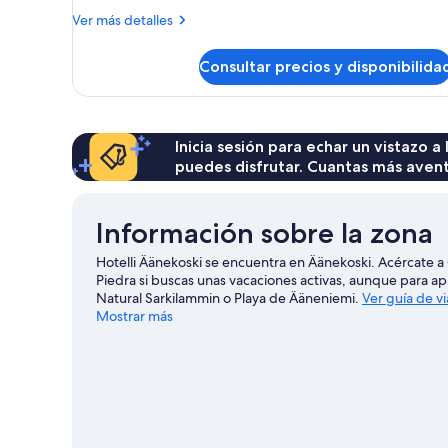
individual
Más
Ver más detalles
detalles
de
Consultar precios y disponibilida
Habitación
individual
Inicia sesión para echar un vistazo a
puedes disfrutar. Cuantas más aven
Información sobre la zona
Hotelli Äänekoski se encuentra en Äänekoski. Acércate 
Piedra si buscas unas vacaciones activas, aunque para apre
Natural Sarkilammin o Playa de Ääneniemi.
Ver guía de v
Mostrar más