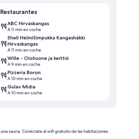
Mapa
Restaurantes
ABC Hirvaskangas
A 11 min en coche
Shell HelmiSimpukka Kangashäkki
Hirvaskangas
A 11 min en coche
Wille - Olohuone ja keittiö
A 9 min en coche
Pizzeria Boron
A 10 min en coche
Gulav Midia
A 10 min en coche
una sauna. Conéctate al wifi gratuito de las habitaciones.