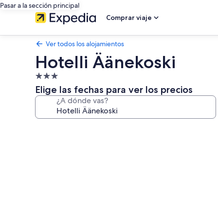
Pasar a la sección principal
Comprar viaje
Ver todos los alojamientos
Hotelli Äänekoski
Alojamiento
de
Elige las fechas para ver los precios
3.0 estrellas
¿A dónde vas?
Galería
de
imágenes
de
Hotelli
Äänekoski