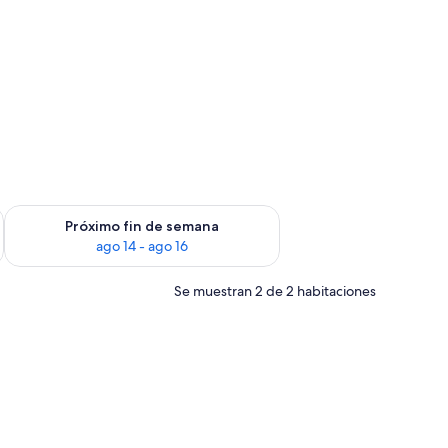
fin de semana, ago 7 - ago 9
Consulta la disponibilidad para el próximo fin de semana, ago
Próximo fin de semana
ago 14 - ago 16
Se muestran 2 de 2 habitaciones
n cortinas, un radiador y un cuadro enmarcado en la pared.
es, un escritorio con espejo, una silla, un televisor y una ventana con corti