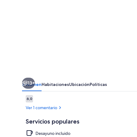
13+
Resumen
Habitaciones
Ubicación
Políticas
Comentarios
6,0
6,0 de 10
Ver 1 comentario
Servicios populares
Desayuno incluido